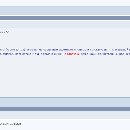
нии"?
ия (кроме цитат) является моим личным скромным мнением и на статус истины в высшей 
 физике, математике и т.д. в аське и личке
не отвечаю.
Даже "один-единственный раз" в 
е двигаеться