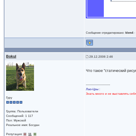
Сообщение отредактировано:
klem4
Bokul
29.12.2006 2:46
Что такое "статический рису
--------------------
Лао-Цзы :
Знать много и не выставлять себ
Гуру
Группа: Пользователи
Сообщений: 1 117
Пол: Мужской
Реальное имя: Богдан
Репутация:
11