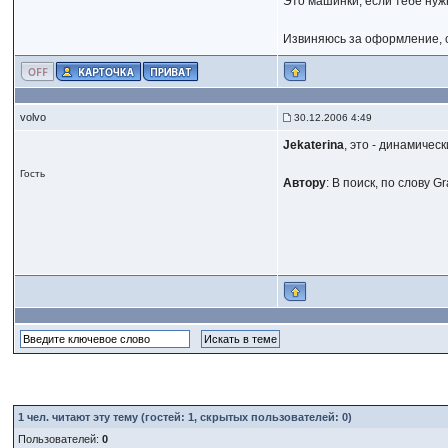
Это машинки, если тебе нуж
Извиняюсь за оформление, 
volvo
30.12.2006 4:49
Jekaterina
, это - динамическ
Гость
Автору
: В поиск, по слову G
1
чел. читают эту тему (гостей: 1, скрытых пользователей: 0)
Пользователей:
0