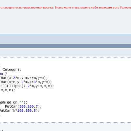
я знающим есть нравственная высота. Знать мало и выставлять себя знающим есть болезнь
nu }
 Bar(x-
3
*m,y-m,x+m,y+m);

 Bar(x+m,y-
2
*m,x+
3
*m,y+m);

FillEllipse(x-
2
*m,y+m,m,m);

aph(gd,gm,
''
);

;  PutCar(
300
,
200
,
7
);  

PutCar(k*
100
,
300
,
5
);  
