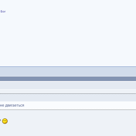
 Бог
не двигаеться
ь?