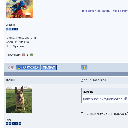
--------------------
Чего хочет женщина – того хочет
Знаток
Группа: Пользователи
Сообщений: 424
Пол: Мужской
Репутация:
2
Bokul
29.12.2006 5:01
Цитата
наверное рисунок который 
Тогда при чем здесь паскал
Гуру
--------------------