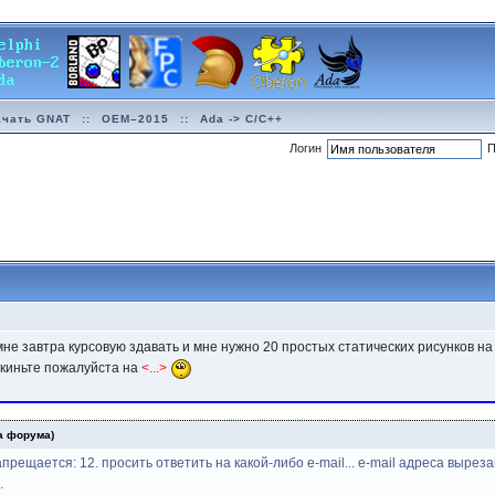
ачать GNAT
::
OEM–2015
::
Ada -> C/C++
Логин
П
не завтра курсовую здавать и мне нужно 20 простых статических рисунков на
 скиньте пожалуйста на
<...>
а форума)
прещается: 12. просить ответить на какой-либо e-mail... e-mail адреса выре
.