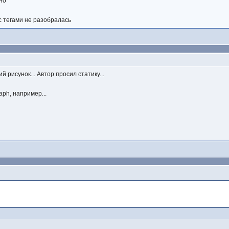
но
с тегами не разобралась
ий рисунок... Автор просил статику...
raph, например...