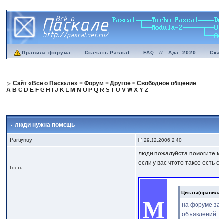
Правила форума
::
Скачать Pascal
::
FAQ
//
Ада–2020
::
Ск
Сайт «Всё о Паскале»
>
Форум
>
Другое
>
Свободное общение
A
B
C
D
E
F
G
H
I
J
K
L
M
N
O
P
Q
R
S
T
U
V
W
X
Y
Z
люди нужна помощь
Partiynuy
29.12.2006 2:40
люди пожалуйста помогите м
если у вас чтото такое есть
Гость
Цитата(правил
М
на форуме за
объявлений..