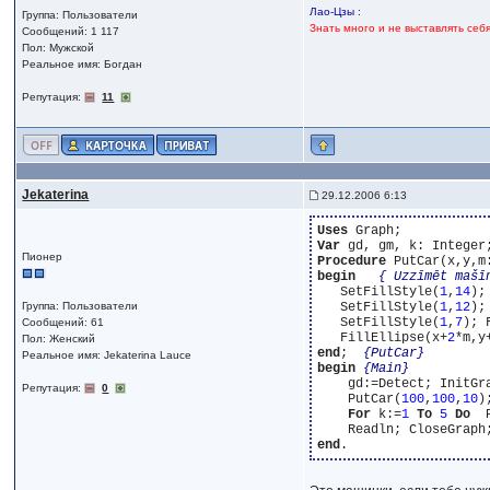
Лао-Цзы :
Группа: Пользователи
Знать много и не выставлять себ
Сообщений: 1 117
Пол: Мужской
Реальное имя: Богдан
Репутация:
11
Jekaterina
29.12.2006 6:13
Uses
Var
Пионер
Procedure
begin
{ Uzzīmēt mašī
   SetFillStyle(
1
,
14
);
Группа: Пользователи
   SetFillStyle(
1
,
12
);
   SetFillStyle(
1
,
7
); 
Сообщений: 61
   FillEllipse(x+
2
Пол: Женский
end
;  
{PutCar}
Реальное имя: Jekaterina Lauce
begin
{Main}
    gd:=Detect; InitGr
Репутация:
0
    PutCar(
100
,
100
,
10
)
For
 k:=
1
To
5
Do
  
end