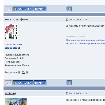
мисс_граффити
29.12.2006 3:18
а почему в "свободном обще
--------------------
Все содержимое данного сообщен
На вопросы по программированию,
просто человек
Группа: Пользователи
Сообщений: 3 641
Пол: Женский
Реальное имя: Юлия
Репутация:
55
arhimag
29.12.2006 3:18
наверное рисунок который н