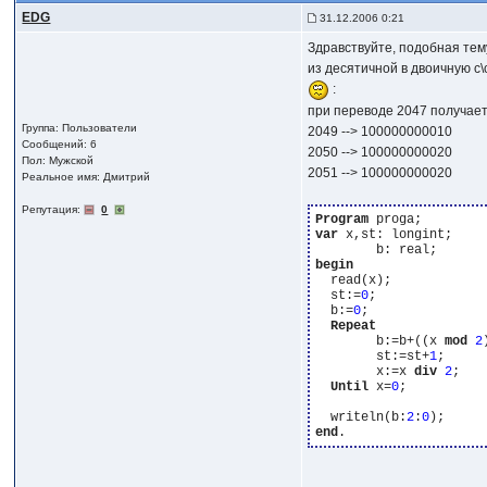
EDG
31.12.2006 0:21
Здравствуйте, подобная тему
из десятичной в двоичную с\
:
при переводе 2047 получает
Группа: Пользователи
2049 --> 100000000010
Сообщений: 6
2050 --> 100000000020
Пол: Мужской
2051 --> 100000000020
Реальное имя: Дмитрий
Репутация:
0
Program
var
 x,st: longint;

begin
  read(x);

  st:=
0
;

  b:=
0
;

Repeat
	b:=b+((x 
mod
2
	st:=st+
1
;

	x:=x 
div
2
;

Until
 x=
0
;

  writeln(b:
2
:
0
end