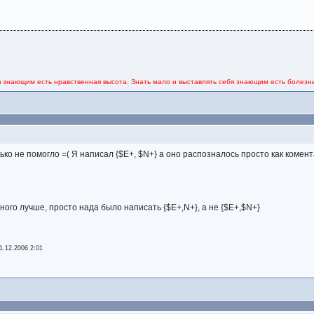
я знающим есть нравственная высота. Знать мало и выставлять себя знающим есть болезнь
лько не помогло =( Я написал {$E+, $N+} а оно распозналось просто как комент
ного лучше, просто нада было написать {$E+,N+}, а не {$E+,$N+}
1.12.2006 2:01