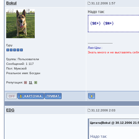
Bokul
31.12.2006 1:57
Надо так:
{
$E+
}
{
$N+
}
--------------------
Гуру
Лао-Цзы :
Знать много и не выставлять себ
Группа: Пользователи
Сообщений: 1 117
Пол: Мужской
Реальное имя: Богдан
Репутация:
11
EDG
31.12.2006 2:03
Цитата(Bokul @ 30.12.2006 21:
Надо так: