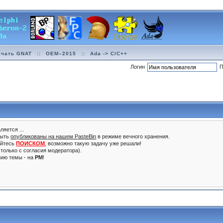
ачать GNAT
::
OEM–2015
::
Ada -> C/C++
Логин
П
ляется ...
быть
опубликованы на нашем PasteBin
в режиме вечного хранения.
уйтесь
ПОИСКОМ
, возможно такую задачу уже решали!
только с согласия модератора).
нию темы - на
PM
!