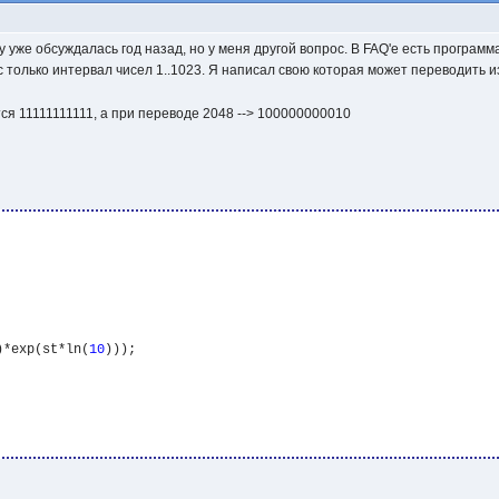
 уже обсуждалась год назад, но у меня другой вопрос. В FAQ'е есть программ
с только интервал чисел 1..1023. Я написал свою которая может переводить из
ся 11111111111, а при переводе 2048 --> 100000000010
)*exp(st*ln(
10
)));
