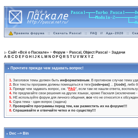
Правила форума
::
Скачать Pascal
::
FAQ
//
Ада–2020
::
Ск
Сайт «Всё о Паскале»
>
Форум
>
Pascal, Object Pascal
>
Задачи
A
B
C
D
E
F
G
H
I
J
K
L
M
N
O
P
Q
R
S
T
U
V
W
X
Y
Z
Прочтите прежде чем задавать вопрос!
1.
Заголовок темы должен быть
информативным
. В противном случае тема уда
2.
Все тексты программ должны помещаться в теги
[code=pas]
...
[/code]
, либо 
3.
Прежде чем задавать вопрос, см. "
FAQ
", если там не нашли ответа, воспольз
4.
Не предлагайте свои решения на других языках, кроме Паскаля (исключение - 
5.
НЕ используйте форум для личного общения,
все
что не относится к обсужде
6.
Одна тема - один вопрос (задача)
7.
Проверяйте программы перед тем, как разместить их на форуме!!!
8.
Спрашивайте и отвечайте четко и по существу!!!
Dec --> Bin