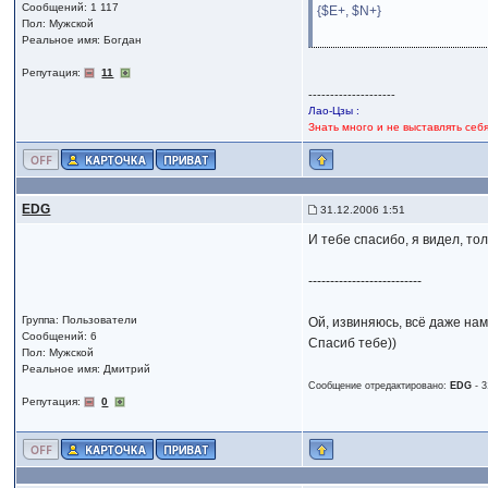
Сообщений: 1 117
{$E+, $N+}
Пол: Мужской
Реальное имя: Богдан
Репутация:
11
--------------------
Лао-Цзы :
Знать много и не выставлять себ
EDG
31.12.2006 1:51
И тебе спасибо, я видел, то
--------------------------
Группа: Пользователи
Ой, извиняюсь, всё даже нам
Сообщений: 6
Спасиб тебе))
Пол: Мужской
Реальное имя: Дмитрий
Сообщение отредактировано:
EDG
-
3
Репутация:
0