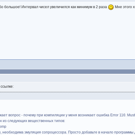
о большое! Интервал чисел увеличился как минимум в 2 раза
Мне этого х
 ссылке:
кает вопрос - почему при компиляции у меня возникает ошибка Error 116: Must b
ин из следующих вещественных типов:
Comp
и, необходима эмуляция сопроцессора. Просто добавьте в начало программы 