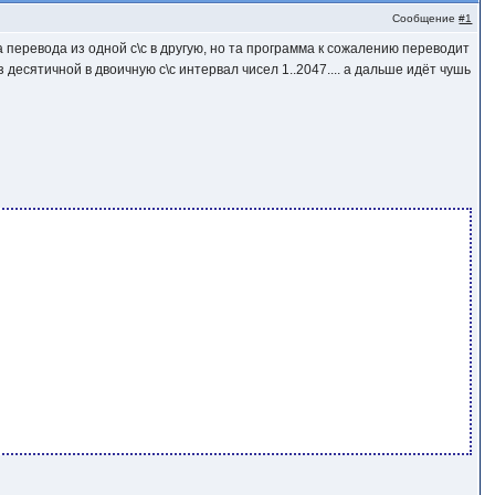
Сообщение
#1
а перевода из одной с\с в другую, но та программа к сожалению переводит
 десятичной в двоичную с\с интервал чисел 1..2047.... а дальше идёт чушь