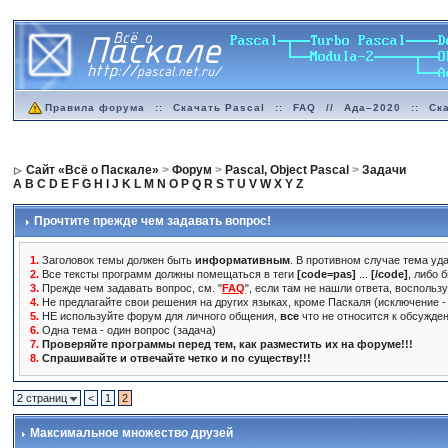
Правила форума
::
Скачать Pascal
::
FAQ
//
Ада–2020
::
Ск
Сайт «Всё о Паскале»
>
Форум
>
Pascal, Object Pascal
>
Задачи
A
B
C
D
E
F
G
H
I
J
K
L
M
N
O
P
Q
R
S
T
U
V
W
X
Y
Z
Прочтите прежде чем задавать вопрос!
1.
Заголовок темы должен быть
информативным
. В противном случае тема уда
2.
Все тексты программ должны помещаться в теги
[code=pas]
...
[/code]
, либо 
3.
Прежде чем задавать вопрос, см. "
FAQ
", если там не нашли ответа, воспольз
4.
Не предлагайте свои решения на других языках, кроме Паскаля (исключение - 
5.
НЕ используйте форум для личного общения,
все
что не относится к обсужде
6.
Одна тема - один вопрос (задача)
7.
Проверяйте программы перед тем, как разместить их на форуме!!!
8.
Спрашивайте и отвечайте четко и по существу!!!
2 страниц
<
1
2
Максимальное множество друзей