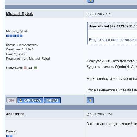
Michael_Rybak
3.01.2007 5:21
Цитата(Bokul @ 2.01.2007 21:1
Michael_Rybak
Вот, то как я понял алгор
Группа: Пользователи
Сообщений: 1 046
Пол: Мужской
Реальное имя: Michael_Rybak
Хочу уточнить, что для того
будет занимать O(min(N_A, N
Репутация:
32
Могу привести код, у меня на
Это называется Система Н
Jekaterina
3.01.2007 5:24
В с++ я дошла до заданий т
Пионер