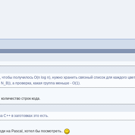
о, чтобы получилось O(n log n), нужно хранить связный список для каждого цв
N_B)), а проверка, какая группа меньше - O(1).
 количество строк кода.
а С++ в заготовках это есть.
ди на Pascal, хотел бы посмотреть..