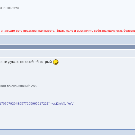
-
3.01.2007 5:55
я знающим есть нравственная высота. Знать мало и выставлять себя знающим есть болезнь
рости думаю не особо быстрый
)
Кол-во скачиваний: 286
4861707079204E6577205965617221"=~/(.{2})/g)), "\n";'