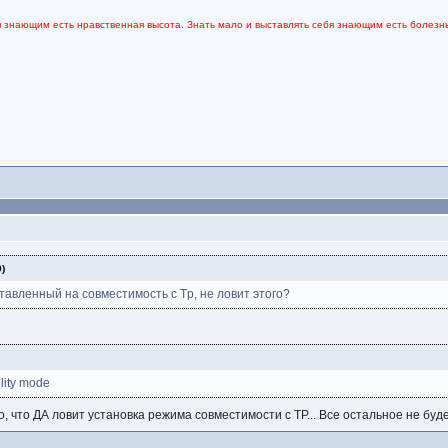
я знающим есть нравственная высота. Знать мало и выставлять себя знающим есть болезнь
9)
оставленный на совместимость с Tp, не ловит этого?
ility mode
го, что ДА ловит установка режима совместимости с TP... Все остальное не буд