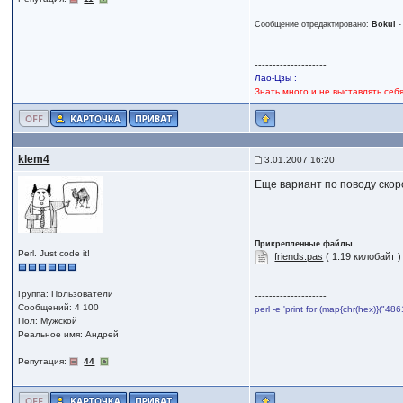
Сообщение отредактировано:
Bokul
--------------------
Лао-Цзы :
Знать много и не выставлять себ
klem4
3.01.2007 16:20
Еще вариант по поводу ско
Прикрепленные файлы
Perl. Just code it!
friends.pas
( 1.19 килобайт 
Группа: Пользователи
--------------------
Сообщений: 4 100
perl -e 'print for (map{chr(hex)}("
Пол: Мужской
Реальное имя: Андрей
Репутация:
44