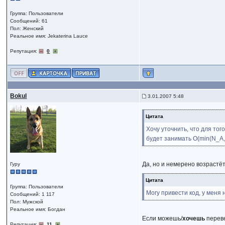
Группа: Пользователи
Сообщений: 61
Пол: Женский
Реальное имя: Jekaterina Lauce
Репутация:
0
Bokul
3.01.2007 5:48
Цитата
Хочу уточнить, что для тог
будет занимать O(min(N_A, 
Да, но и немерено возрастёт
Гуру
Цитата
Группа: Пользователи
Могу привести код, у меня н
Сообщений: 1 117
Пол: Мужской
Реальное имя: Богдан
Если можешь/
хочешь
переве
Репутация:
11