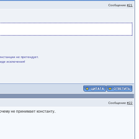
Сообщение
#21
инстанции не претендует.
виде исключения!
Сообщение
#22
очему не принимает константу..