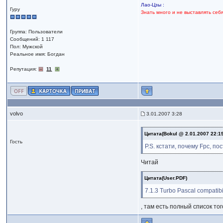
Лао-Цзы :
Гуру
Знать много и не выставлять себ
Группа: Пользователи
Сообщений: 1 117
Пол: Мужской
Реальное имя: Богдан
Репутация:
11
volvo
3.01.2007 3:28
Цитата(Bokul @ 2.01.2007 22:1
Гость
P.S. кстати, почему Fpc, п
Читай
Цитата(User.PDF)
7.1.3 Turbo Pascal compatib
, там есть полный список то