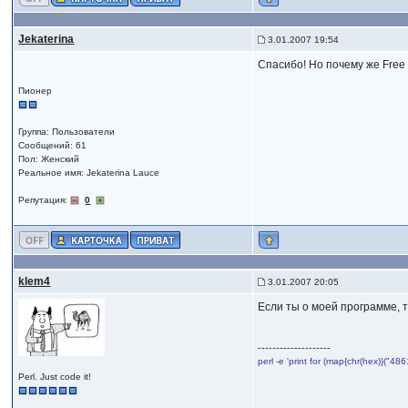
Jekaterina
3.01.2007 19:54
Спасибо! Но почему же Free 
Пионер
Группа: Пользователи
Сообщений: 61
Пол: Женский
Реальное имя: Jekaterina Lauce
Репутация:
0
klem4
3.01.2007 20:05
Если ты о моей программе, т
--------------------
perl -e 'print for (map{chr(hex)}("
Perl. Just code it!