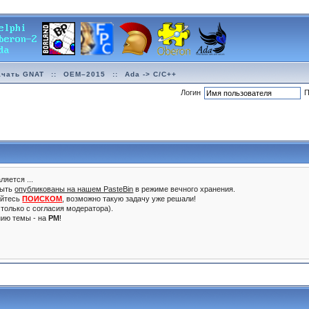
ачать GNAT
::
OEM–2015
::
Ada -> C/C++
Логин
П
ляется ...
быть
опубликованы на нашем PasteBin
в режиме вечного хранения.
уйтесь
ПОИСКОМ
, возможно такую задачу уже решали!
только с согласия модератора).
нию темы - на
PM
!