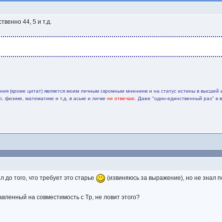
венно 44, 5 и т.д.
ия (кроме цитат) является моим личным скромным мнением и на статус истины в высшей 
 физике, математике и т.д. в аське и личке
не отвечаю.
Даже "один-единственный раз" в 
 до того, что требует это старье
(извиняюсь за выражение), но не знал п
ставленный на совместимость с Tp, не ловит этого?