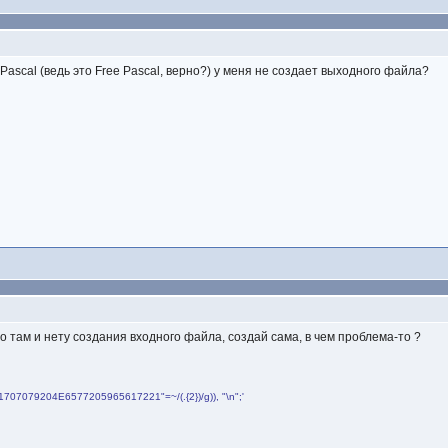
Pascal (ведь это Free Pascal, верно?) у меня не создает выходного файла?
о там и нету создания входного файла, создай сама, в чем проблема-то ?
4861707079204E6577205965617221"=~/(.{2})/g)), "\n";'