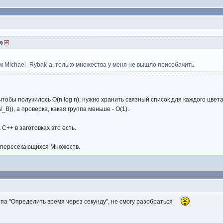
9)
итм Michael_Rybak-а, только множества у меня не вышло присобачить.
, чтобы получилось O(n log n), нужно хранить связный список для каждого цве
_B)), а проверка, какая группа меньше - O(1).
 С++ в заготовках это есть.
епересекающихся Множеств.
ипа "Определить время через секунду", не смогу разобраться