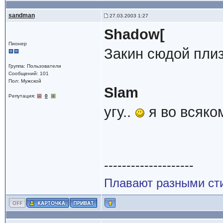
sandman
27.03.2003 1:27
Shadow[
Пионер
Закин сюдой плиз
Группа: Пользователи
Сообщений: 101
Пол: Мужской
Slam
Репутация:
0
угу..
я во всяком
--------------------
Плавают разными сти