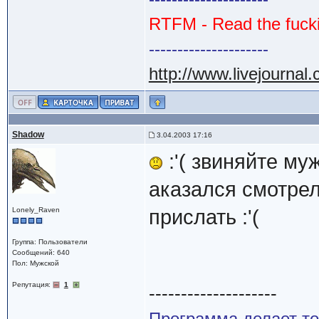
RTFM - Read the fuck
---------------------
http://www.livejournal
Shadow
3.04.2003 17:16
:'( звиняйте му
аказался смотрел
Lonely_Raven
прислать :'(
Группа: Пользователи
Сообщений: 640
Пол: Мужской
Репутация:
1
--------------------
Программа делает то