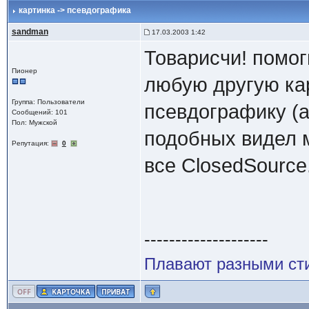
картинка -> псевдографика
sandman
17.03.2003 1:42
Товарисчи! помог
Пионер
любую другую кар
Группа: Пользователи
псевдографику (as
Сообщений: 101
Пол: Мужской
подобных видел мо
Репутация:
0
все ClosedSource.
--------------------
Плавают разными сти