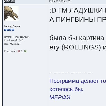
Shadow
29.03.2003 1:55
:D ГМ ЛАДУШКИ
А ПИНГВИНЫ П
Lonely_Raven
была бы картина 
Группа: Пользователи
Сообщений: 640
Пол: Мужской
ету (ROLLINGS) 
Репутация:
1
--------------------
Программа делает то
хотелось бы.
МЕРФИ
---------------------