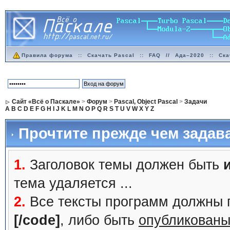
Правила форума
::
Скачать Pascal
::
FAQ
//
Ада–2020
::
Ска
Сайт «Всё о Паскале»
>
Форум
>
Pascal, Object Pascal
>
Задачи
A
B
C
D
E
F
G
H
I
J
K
L
M
N
O
P
Q
R
S
T
U
V
W
X
Y
Z
Прочтите прежде чем задав
1.
Заголовок темы должен быть
тема удаляется ...
2.
Все тексты программ должны 
[/code]
, либо быть
опубликованы