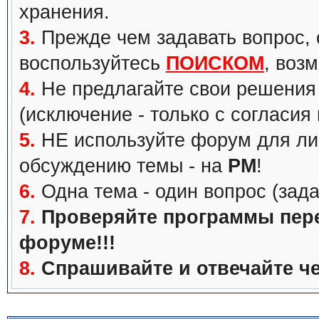
хранения.
3.
Прежде чем задавать вопрос, с
воспользуйтесь
ПОИСКОМ
, воз
4.
Не предлагайте свои решения 
(исключение - только с согласия
5.
НЕ используйте форум для ли
обсуждению темы - на
PM
!
6.
Одна тема - один вопрос (зада
7.
Проверяйте программы перед
форуме!!!
8.
Спрашивайте и отвечайте че