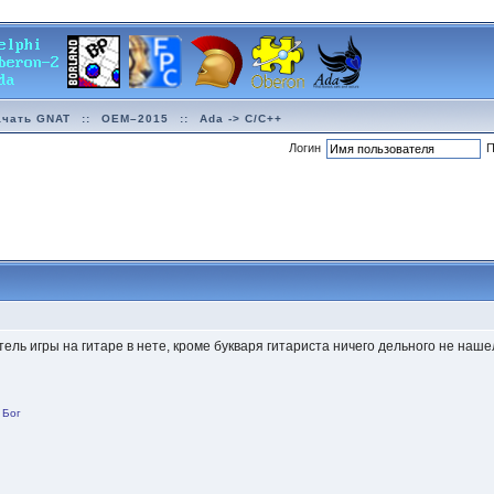
ачать GNAT
::
OEM–2015
::
Ada -> C/C++
Логин
П
ель игры на гитаре в нете, кроме букваря гитариста ничего дельного не наш
 Бог