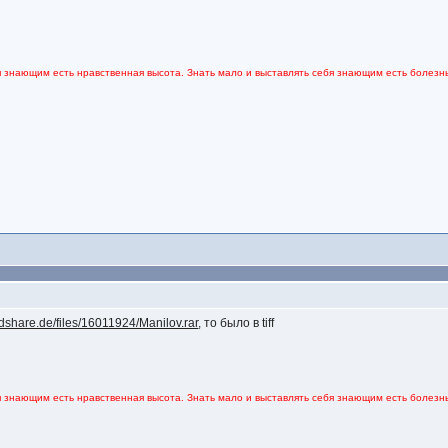
я знающим есть нравственная высота. Знать мало и выставлять себя знающим есть болезнь
pidshare.de/files/16011924/Manilov.rar
, то было в tiff
я знающим есть нравственная высота. Знать мало и выставлять себя знающим есть болезнь