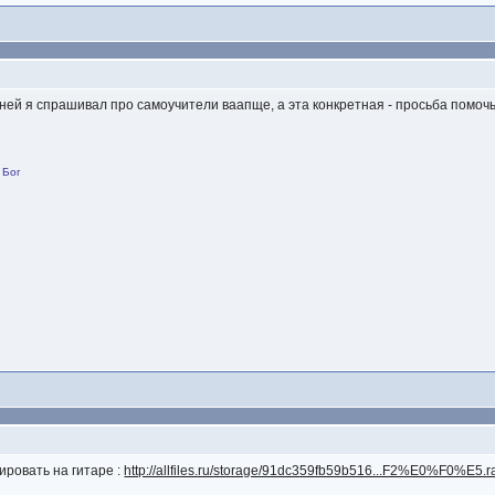
 ней я спрашивал про самоучители ваапще, а эта конкретная - просьба помоч
 Бог
ировать на гитаре :
http://allfiles.ru/storage/91dc359fb59b516...F2%E0%F0%E5.r