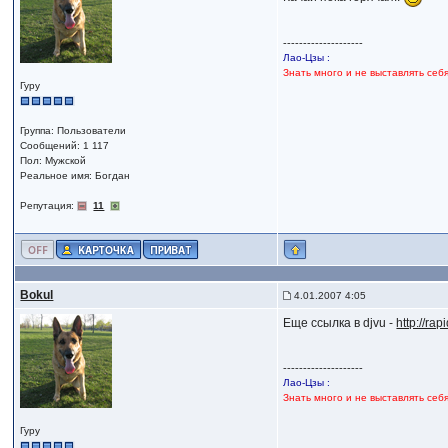
--------------------
Лао-Цзы :
Знать много и не выставлять себ
Гуру
Группа: Пользователи
Сообщений: 1 117
Пол: Мужской
Реальное имя: Богдан
Репутация:
11
Bokul
4.01.2007 4:05
Еще ссылка в djvu -
http://ra
--------------------
Лао-Цзы :
Знать много и не выставлять себ
Гуру