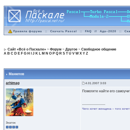
Правила форума
::
Скачать Pascal
::
FAQ
//
Ада–2020
::
Ск
Сайт «Всё о Паскале»
>
Форум
>
Другое
>
Свободное общение
A
B
C
D
E
F
G
H
I
J
K
L
M
N
O
P
Q
R
S
T
U
V
W
X
Y
Z
Манилов
arhimag
4.01.2007 3:03
Помогите найти его самоучит
--------------------
Чего хочет женщина – того хочет
Знаток