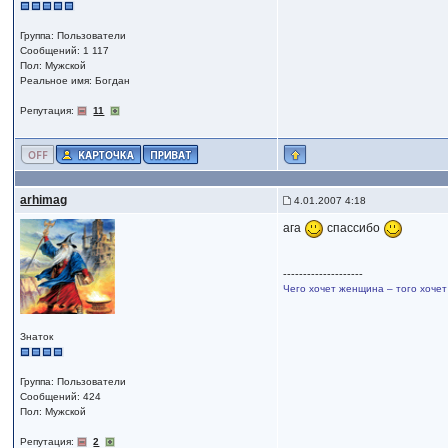
Группа: Пользователи
Сообщений: 1 117
Пол: Мужской
Реальное имя: Богдан
Репутация:
11
arhimag
4.01.2007 4:18
ага
спассибо
--------------------
Чего хочет женщина – того хочет
Знаток
Группа: Пользователи
Сообщений: 424
Пол: Мужской
Репутация:
2