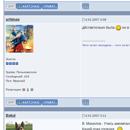
arhimag
4.01.2007 3:08
дйствительно была
но в
--------------------
Чего хочет женщина – того хочет
Знаток
Группа: Пользователи
Сообщений: 424
Пол: Мужской
Репутация:
2
Bokul
4.01.2007 3:11
В. Манилов - Учись аккомпан
Качай пока горячая..