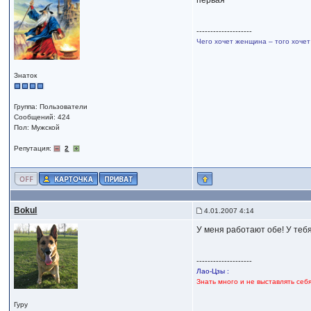
первая
--------------------
Чего хочет женщина – того хочет
Знаток
Группа: Пользователи
Сообщений: 424
Пол: Мужской
Репутация:
2
Bokul
4.01.2007 4:14
У меня работают обе! У теб
--------------------
Лао-Цзы :
Знать много и не выставлять себ
Гуру