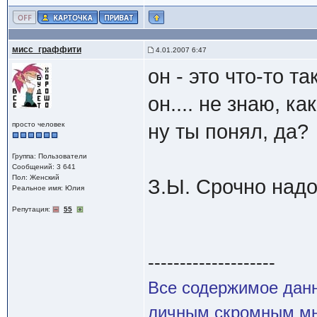
мисс_граффити
4.01.2007 6:47
он - это что-то так
он.... не знаю, ка
просто человек
ну ты понял, да?
Группа: Пользователи
Сообщений: 3 641
Пол: Женский
З.Ы. Срочно надо
Реальное имя: Юлия
Репутация:
55
--------------------
Все содержимое данн
личным скромным мн