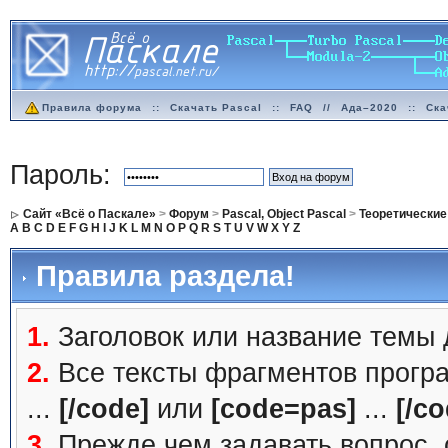
Правила форума
::
Скачать Pascal
::
FAQ
//
Ада–2020
::
Ска
Пароль:
Сайт «Всё о Паскале»
>
Форум
>
Pascal, Object Pascal
>
Теоретические
A
B
C
D
E
F
G
H
I
J
K
L
M
N
O
P
Q
R
S
T
U
V
W
X
Y
Z
Правила раздела!
1.
Заголовок или название темы
2.
Все тексты фрагментов прогр
...
[/code]
или
[code=pas]
...
[/co
3.
Прежде чем задавать вопрос, с