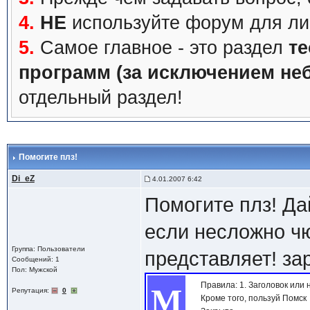
4.
НЕ
используйте форум для ли
5.
Самое главное - это раздел
те
программ (за исключением не
отдельный раздел!
Помогите плз!
Di_eZ
4.01.2007 6:42
Помогите плз! Да
если несложно чю
Группа: Пользователи
представляет! за
Сообщений: 1
Пол: Мужской
Правила: 1. Заголовок ил
М
Репутация:
0
Кроме того, пользуй Помск