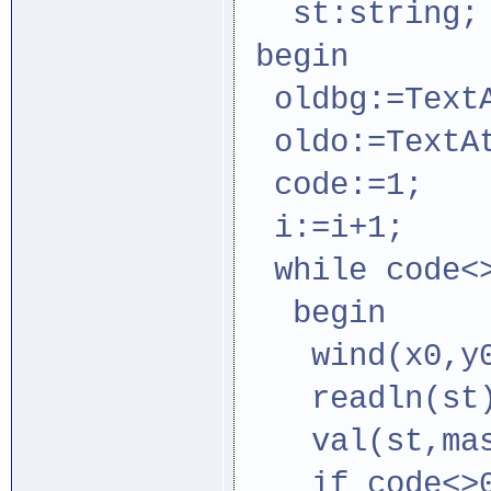
st:string;
begin
oldbg:=TextA
oldo:=TextAt
code:=1;
i:=i+1;
while code<>
begin
wind(x0,y0,
readln(st
val(st,mas[
if code<>0