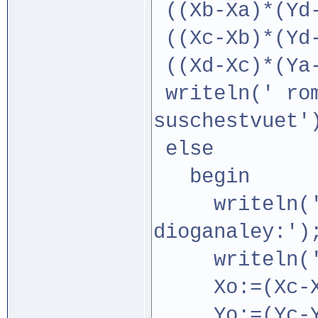
((Xb-Xa)*(Yd-
((Xc-Xb)*(Yd-
((Xd-Xc)*(Ya-
writeln(' rom
suschestvuet'
else
begin
writeln(' K
dioganaley:')
writel
Xo:=(Xc-Xa
Yo:=(Yc-Ya