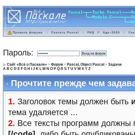
Правила форума
::
Скачать Pascal
::
FAQ
//
Ада–2020
::
Ска
Пароль:
Сайт «Всё о Паскале»
>
Форум
>
Pascal, Object Pascal
>
Задачи
A
B
C
D
E
F
G
H
I
J
K
L
M
N
O
P
Q
R
S
T
U
V
W
X
Y
Z
Прочтите прежде чем задав
1.
Заголовок темы должен быть
тема удаляется ...
2.
Все тексты программ должны 
[/code]
, либо быть
опубликованы