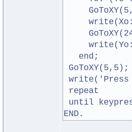
GoToXY(5,
write(Xo:2
GoToXY(24
write(Yo:2
end;
GoToXY(5,5);
write('Press 
repeat
until keypre
END.