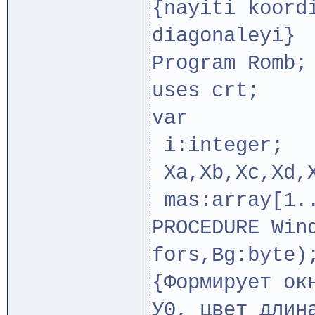
{nayiti koord
diagonaleyi}
Program Romb;
uses crt;
var
i:integer;
Xa,Xb,Xc,Xd,X
mas:array[1..
PROCEDURE Win
fors,Bg:byte)
{Формирует ок
У0, цвет длин