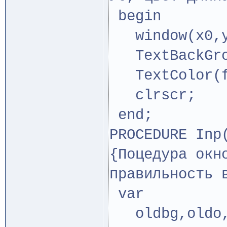
begin
window(x0,y0
TextBackGro
TextColor(f
clrscr;
end;
PROCEDURE Inp
{Поцедура окн
правильность 
var
oldbg,oldo,