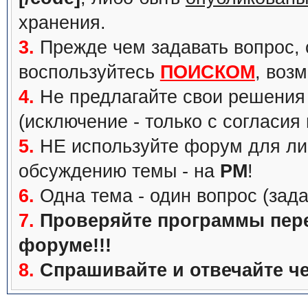
хранения.
3.
Прежде чем задавать вопрос, с
воспользуйтесь
ПОИСКОМ
, воз
4.
Не предлагайте свои решения 
(исключение - только с согласия
5.
НЕ используйте форум для ли
обсуждению темы - на
PM
!
6.
Одна тема - один вопрос (зада
7.
Проверяйте программы перед
форуме!!!
8.
Спрашивайте и отвечайте че