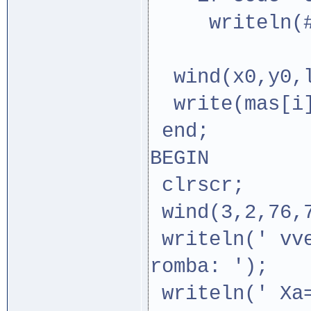
writeln(#
en
wind(x0,y0,l
write(mas[i]
end;
BEGIN
clrscr;
wind(3,2,76,7
writeln(' vve
romba: ');
writeln