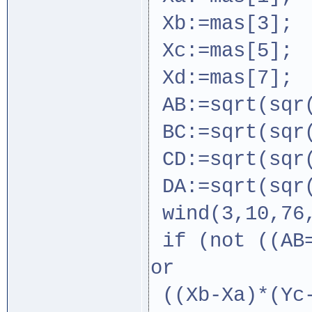
Xb:=mas[3]; 
Xc:=mas[5]; 
Xd:=mas[7]; 
AB:=sqrt(sqr(
BC:=sqrt(sqr(
CD:=sqrt(sqr(
DA:=sqrt(sqr(
wind(3,10,76,
if (not ((AB=
or
((Xb-Xa)*(Yc-