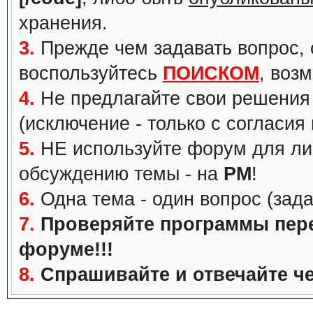
хранения.
3.
Прежде чем задавать вопрос, с
воспользуйтесь
ПОИСКОМ
, воз
4.
Не предлагайте свои решения 
(исключение - только с согласия
5.
НЕ используйте форум для ли
обсуждению темы - на
PM
!
6.
Одна тема - один вопрос (зада
7.
Проверяйте программы перед
форуме!!!
8.
Спрашивайте и отвечайте че