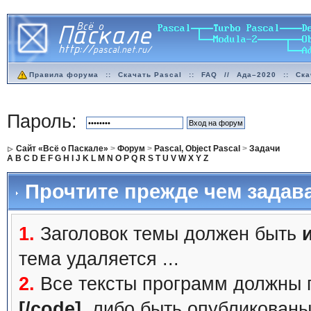
Правила форума
::
Скачать Pascal
::
FAQ
//
Ада–2020
::
Ска
Пароль:
Сайт «Всё о Паскале»
>
Форум
>
Pascal, Object Pascal
>
Задачи
A
B
C
D
E
F
G
H
I
J
K
L
M
N
O
P
Q
R
S
T
U
V
W
X
Y
Z
Прочтите прежде чем задав
1.
Заголовок темы должен быть
тема удаляется ...
2.
Все тексты программ должны 
[/code]
, либо быть
опубликованы