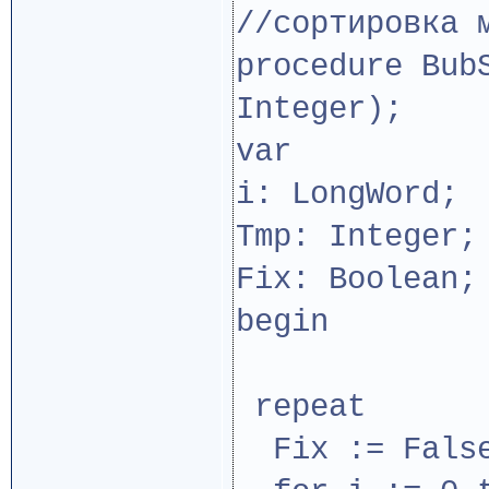
//сортировка 
procedure Bub
Integer);
var
i: LongWord;
Tmp: Integer;
Fix: Boolean;
begin
repeat
Fix := Fals