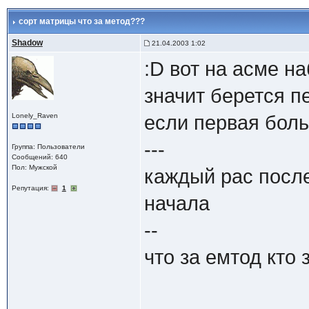
сорт матрицы что за метод???
Shadow
21.04.2003 1:02
:D вот на асме н
значит берется п
Lonely_Raven
если первая бол
---
Группа: Пользователи
Сообщений: 640
Пол: Мужской
каждый рас после
Репутация:
1
начала
--
что за емтод кто 