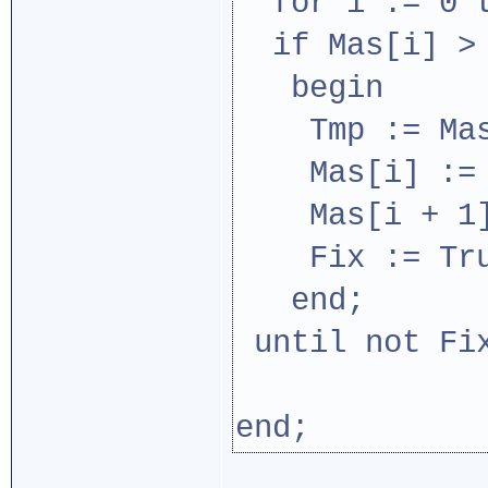
for i := 0 t
if Mas[i] > 
begin
Tmp := Mas
Mas[i] := M
Mas[i + 1] 
Fix := Tru
end;
until not Fi
end;