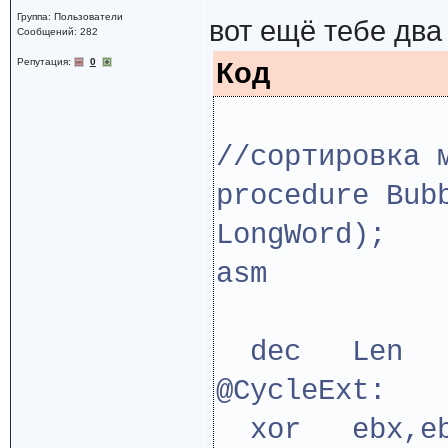
Группа: Пользователи
вот ещё тебе два
Сообщений: 282
Репутация:
0
Код
//сортировка 
procedure Bub
LongWord);
asm
dec Len
@CycleExt:
xor ebx,e