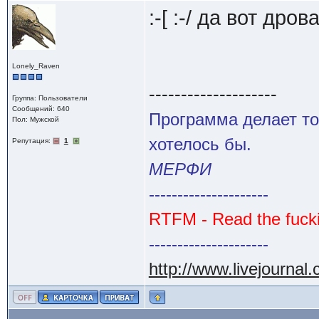
:-[ :-/ да вот др
Lonely_Raven
--------------------
Группа: Пользователи
Сообщений: 640
Программа делает то
Пол: Мужской
хотелось бы.
Репутация:
1
МЕРФИ
---------------------
RTFM - Read the fuck
---------------------
http://www.livejournal