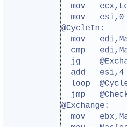
mov ecx,L
mov esi,0
@CycleIn:
mov edi,Ma
cmp edi,Mas
jg @Excha
add esi,4
loop @Cycle
jmp @Chec
@Exchange:
mov ebx,Mas