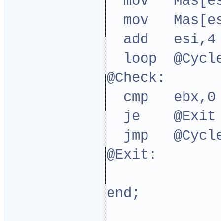
mov Mas[esi
mov Mas[es
add esi,4
loop @Cycle
@Check:
cmp ebx,0
je @Exit
jmp @Cycle
@Exit:
end;