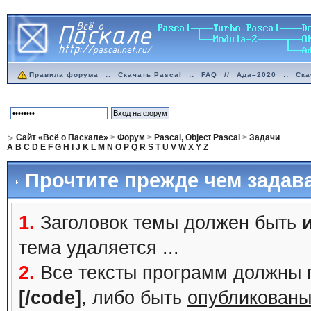
Правила форума
::
Скачать Pascal
::
FAQ
//
Ада–2020
::
Ска
Сайт «Всё о Паскале»
>
Форум
>
Pascal, Object Pascal
>
Задачи
A
B
C
D
E
F
G
H
I
J
K
L
M
N
O
P
Q
R
S
T
U
V
W
X
Y
Z
Прочтите прежде чем задав
1.
Заголовок темы должен быть
тема удаляется ...
2.
Все тексты программ должны 
[/code]
, либо быть
опубликованы