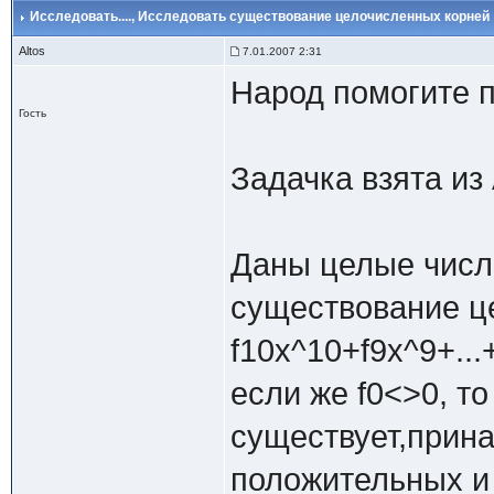
Исследовать....
, Исследовать существование целочисленных корней
Altos
7.01.2007 2:31
Народ помогите п
Гость
Задачка взята и
Даны целые числа 
существование ц
f10x^10+f9x^9+...
если же f0<>0, т
существует,прин
положительных и 