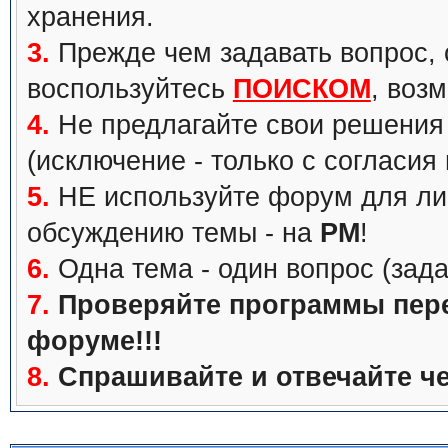
хранения.
3.
Прежде чем задавать вопрос, с
воспользуйтесь
ПОИСКОМ
, воз
4.
Не предлагайте свои решения 
(исключение - только с согласия
5.
НЕ используйте форум для ли
обсуждению темы - на
PM
!
6.
Одна тема - один вопрос (зада
7.
Проверяйте программы перед
форуме!!!
8.
Спрашивайте и отвечайте че