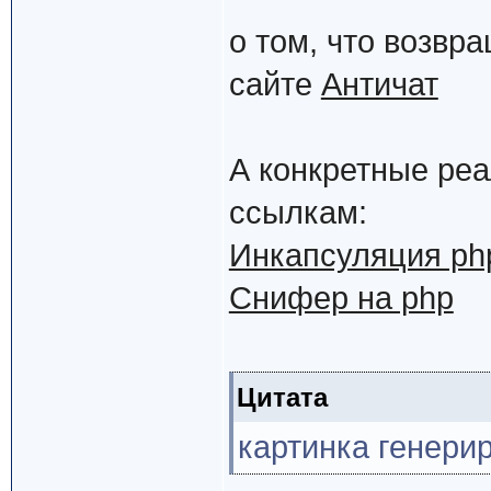
о том, что возвр
сайте
Античат
А конкретные ре
ссылкам:
Инкапсуляция ph
Снифер на php
Цитата
картинка генери