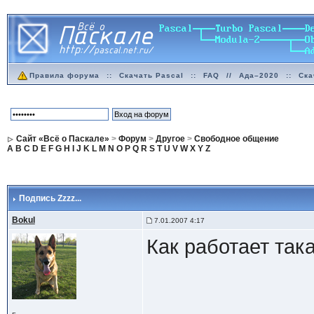
Правила форума
::
Скачать Pascal
::
FAQ
//
Ада–2020
::
Ска
Сайт «Всё о Паскале»
>
Форум
>
Другое
>
Свободное общение
A
B
C
D
E
F
G
H
I
J
K
L
M
N
O
P
Q
R
S
T
U
V
W
X
Y
Z
Подпись Zzzz...
Bokul
7.01.2007 4:17
Как работает так