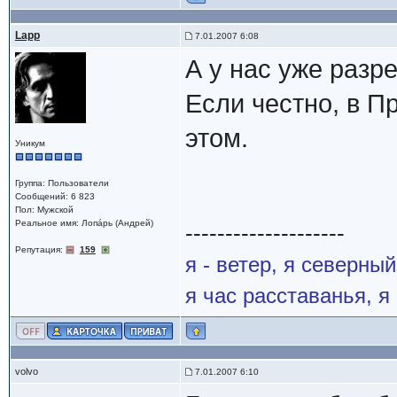
Lapp
7.01.2007 6:08
А у нас уже разр
Если честно, в П
этом.
Уникум
Группа: Пользователи
Сообщений: 6 823
Пол: Мужской
Реальное имя: Лопáрь (Андрей)
--------------------
Репутация:
159
я - ветер, я северны
я час расставанья, 
volvo
7.01.2007 6:10