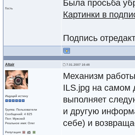
Была просьба убр
Гость
Картинки в подпи
Подпись отредакт
Altair
7.01.2007 16:46
Механизм работы
ILS.jpg на самом 
Ищущий истину
выполняет следую
и другую информ
Группа: Пользователи
Сообщений: 4 825
Пол: Мужской
себе) и возвраща
Реальное имя: Олег
Репутация:
45