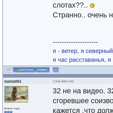
слотах??..
Странно.. очень 
--------------------
я - ветер, я северны
я час расставанья, 
mamont001
9.01.2007 4:02
32 не на видео. 3
сгоревшее соизво
кажется ,что долж
Вожак стада