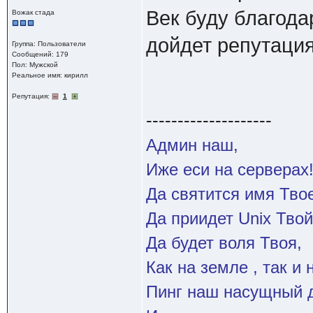
Век буду благода
Вожак стада
дойдет репутаци
Группа: Пользователи
Сообщений: 179
Пол: Мужской
Реальное имя: кирилл
Репутация:
1
--------------------
Админ наш,
Иже еси на серверах
Да святится имя Твое
Да приидет Unix Твой
Да будет воля Твоя,
Как на земле , так и 
Пинг наш насущный д