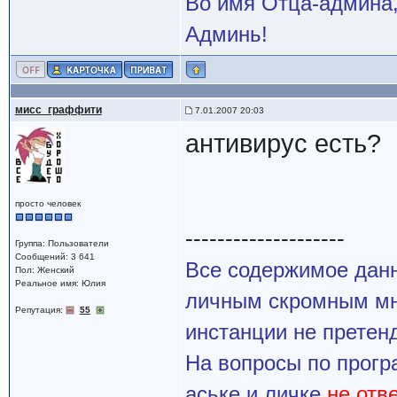
Во имя Отца-админа,
Админь!
мисс_граффити
7.01.2007 20:03
антивирус есть?
просто человек
--------------------
Группа: Пользователи
Сообщений: 3 641
Все содержимое данн
Пол: Женский
Реальное имя: Юлия
личным скромным мн
Репутация:
55
инстанции не претенд
На вопросы по прогр
аське и личке
не отв