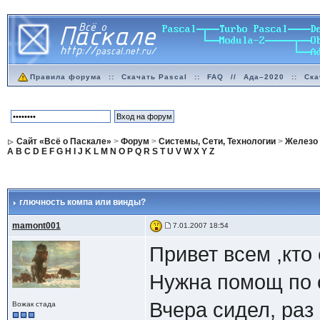
Правила форума
::
Скачать Pascal
::
FAQ
//
Ада–2020
::
Ска
Сайт «Всё о Паскале»
>
Форум
>
Системы, Сети, Технологии
>
Железо
A
B
C
D
E
F
G
H
I
J
K
L
M
N
O
P
Q
R
S
T
U
V
W
X
Y
Z
глючность компа или винды?
mamont001
7.01.2007 18:54
Привет всем ,кто 
Нужна помощ по 
Вчера сидел, раз
Вожак стада