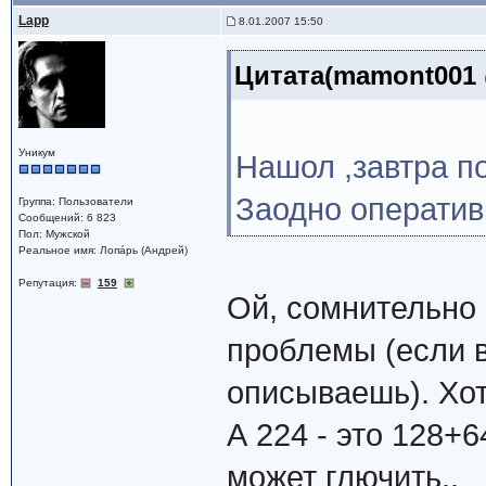
Lapp
8.01.2007 15:50
Цитата(mamont001 @
Уникум
Нашол ,завтра п
Заодно оператив
Группа: Пользователи
Сообщений: 6 823
Пол: Мужской
Реальное имя: Лопáрь (Андрей)
Репутация:
159
Ой, сомнительно 
проблемы (если в
описываешь). Хот
А 224 - это 128+
может глючить..