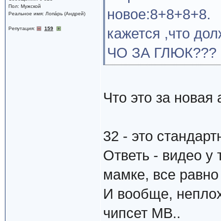
Пол: Мужской
новое:8+8+8+8.
Реальное имя: Лопáрь (Андрей)
Репутация:
159
кажется ,что дол
ЧО ЗА ГЛЮК???
Что это за новая
32 - это стандар
Ответь - видео у
мамке, все равно
И вообще, неплох
чипсет MB..