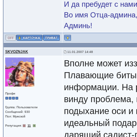
И да пребудет с нами
Во имя Отца-админа,
Админь!
SKVOZNJAK
11.01.2007 14:48
Вполне может изз
Плавающие биты 
информации. На 
Профи
винду проблема,
Группа: Пользователи
подыхание оси и 
Сообщений: 930
Пол: Мужской
идеальный подаро
Репутация:
11
дарящий садист-п