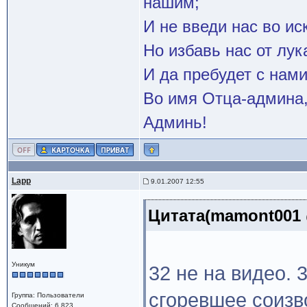
нашим;
И не введи нас во и
Но избавь нас от лук
И да пребудет с нами
Во имя Отца-админа,
Админь!
Lapp
9.01.2007 12:55
Цитата(mamont001 @
Уникум
32 не на видео. 
сгоревшее соизв
Группа: Пользователи
Сообщений: 6 823