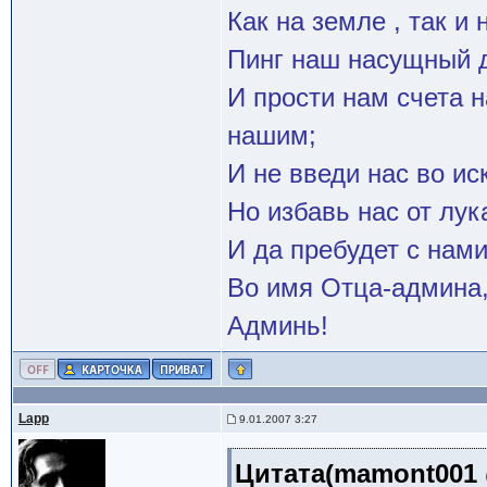
Как на земле , так и 
Пинг наш насущный д
И прости нам счета 
нашим;
И не введи нас во и
Но избавь нас от лук
И да пребудет с нами
Во имя Отца-админа,
Админь!
Lapp
9.01.2007 3:27
Цитата(mamont001 @