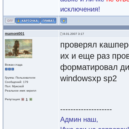
исключения!
mamont001
8.01.2007 3:17
проверял кашперс
их и еще раз про
форматировал дис
Вожак стада
windowsxp sp2
Группа: Пользователи
Сообщений: 179
Пол: Мужской
Реальное имя: кирилл
Репутация:
1
--------------------
Админ наш,