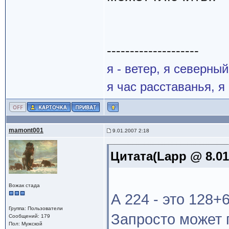
--------------------
я - ветер, я северны
я час расставанья, 
mamont001
9.01.2007 2:18
Цитата(Lapp @ 8.01
Вожак стада
А 224 - это 128+
Группа: Пользователи
Запросто может 
Сообщений: 179
Пол: Мужской