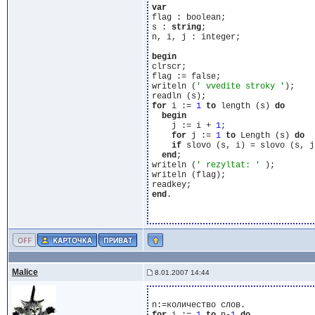
var
flag : boolean;

s : 
string
;

n, i, j : integer;

begin
clrscr;

flag := false;

writeln (
' vvedite stroky '
);

for
 i := 
1
to
 length (s) 
do
begin
    j := i + 
1
;

for
 j := 
1
to
 Length (s) 
do
if
 slovo (s, i) = slovo (s, j
end
;

writeln (
' rezyltat: '
 );

writeln (flag);

end
.

Malice
8.01.2007 14:44