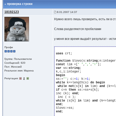
проверка строки
18192123
8.01.2007 14:37
Нужно всего лишь проверить, есть ли в с
Слова разделяются пробелами
у меня все время выдаёт результат - ист
Профи
uses
 crt;

Группа: Пользователи
function
 Slovo(s:
string
;n:integer
Сообщений: 920
const
 lim =[
' '
,
','
,
'!'
Пол: Женский
var
 ss:
string
;

Реальное имя: Марина
begin
Репутация:
2
ss:=
''
; c:=
1
; k:=
1
while
 k<=length(s) 
do
begin
while
not
(s[k] 
in
 lim) 
and
 (k<=l
if
 c=n 
then
 ss:=ss+s[k];

inc (k); 
end
;

while
 (s[k] 
in
 lim) 
and
 (k<=lengt
end
;

end
;
