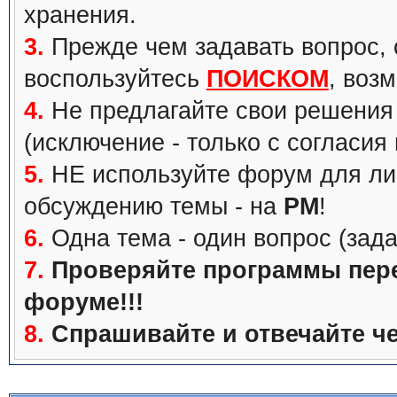
хранения.
3.
Прежде чем задавать вопрос, с
воспользуйтесь
ПОИСКОМ
, воз
4.
Не предлагайте свои решения 
(исключение - только с согласия
5.
НЕ используйте форум для ли
обсуждению темы - на
PM
!
6.
Одна тема - один вопрос (зада
7.
Проверяйте программы перед
форуме!!!
8.
Спрашивайте и отвечайте че