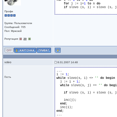
for
 i := 
1
to
 n-
1
do
for
 j := i+
1
to
 n 
do
if
 slovo (s, i) = slovo (s, j
Профи
Группа: Пользователи
Сообщений: 705
Пол: Мужской
Репутация:
20
volvo
8.01.2007 14:48
...

i := 
1
Гость
while
 slovo(s, i) <> 
''
do
begin
  j := i + 
1
;

while
 slovo(s, j) <> 
''
do
begi
if
 slovo (s, i) = slovo (s, j
    inc(j);

end
;

end
;
