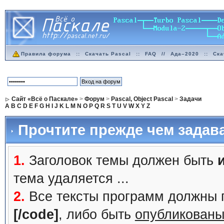
Правила форума
::
Скачать Pascal
::
FAQ
//
Ада–2020
::
Ска
Сайт «Всё о Паскале»
>
Форум
>
Pascal, Object Pascal
>
Задачи
A
B
C
D
E
F
G
H
I
J
K
L
M
N
O
P
Q
R
S
T
U
V
W
X
Y
Z
Прочтите прежде чем задав
1.
Заголовок темы должен быть
тема удаляется ...
2.
Все тексты программ должны 
[/code]
, либо быть
опубликованы