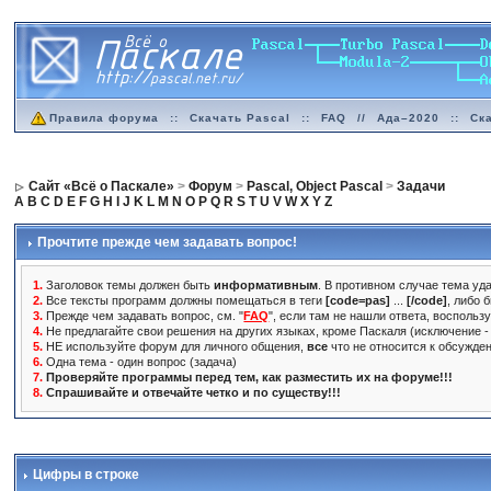
Правила форума
::
Скачать Pascal
::
FAQ
//
Ада–2020
::
Ск
Сайт «Всё о Паскале»
>
Форум
>
Pascal, Object Pascal
>
Задачи
A
B
C
D
E
F
G
H
I
J
K
L
M
N
O
P
Q
R
S
T
U
V
W
X
Y
Z
Прочтите прежде чем задавать вопрос!
1.
Заголовок темы должен быть
информативным
. В противном случае тема уда
2.
Все тексты программ должны помещаться в теги
[code=pas]
...
[/code]
, либо 
3.
Прежде чем задавать вопрос, см. "
FAQ
", если там не нашли ответа, воспольз
4.
Не предлагайте свои решения на других языках, кроме Паскаля (исключение - 
5.
НЕ используйте форум для личного общения,
все
что не относится к обсужде
6.
Одна тема - один вопрос (задача)
7.
Проверяйте программы перед тем, как разместить их на форуме!!!
8.
Спрашивайте и отвечайте четко и по существу!!!
Цифры в строке