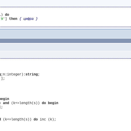
L) 
do
'9'
] 
then
{ цифра }
g
;n:integer):
string
'
begin
) 
and
 (k<=length(s)) 
do
begin
;

d
 (k<=length(s)) 
do