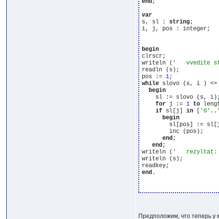
end
;

var
s, sl : 
string
;

i, j, pos : integer;

begin
clrscr;

writeln (
'   vvedite s
readln (s);

pos := 
1
while
 slovo (s, i ) <>
begin
    sl := slovo (s, i);
for
 j := 
1
to
 leng
if
 sl[j] 
in
 [
'0'
..
begin
        sl[pos] := sl[j
        inc (pos);

end
;

end
;

writeln (
'   rezyltat:
writeln (s);

end
.

Предположим, что теперь у 