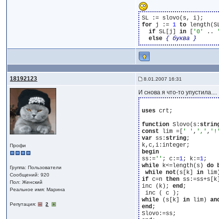
for
 j := 
1
to
 length(S
if
 SL[j] 
in
 [
'0'
 .. 
else
{ буква }
18192123
8.01.2007 16:31
И снова я что-то упустила....
uses
 crt;

function
 Slovo(s:
strin
const
 lim =[
' '
,
','
,
'!
var
 ss:
string
;

Профи
begin
ss:=
''
; c:=
1
; k:=
1
while
 k<=length(s) 
do
Группа: Пользователи
while
not
(s[k] 
in
 lim
Сообщений: 920
if
 c=n 
then
 ss:=ss+s[k]
Пол: Женский
inc (k); 
end
;

Реальное имя: Марина
while
 (s[k] 
in
 lim) 
an
Репутация:
2
end
;
