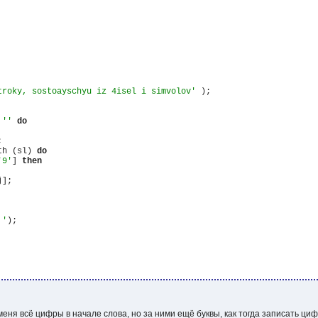
troky, sostoayschyu iz 4isel i simvolov'
 );

 
''
do


th (sl) 
do
'9'
] 
then
];

 '
);

меня всё цифры в начале слова, но за ними ещё буквы, как тогда записать ц