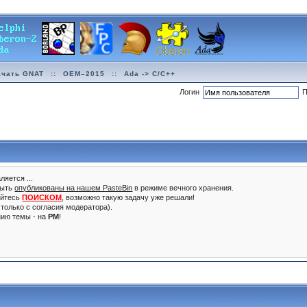
ачать GNAT
::
OEM–2015
::
Ada -> C/C++
Логин
П
ляется ...
быть
опубликованы на нашем PasteBin
в режиме вечного хранения.
уйтесь
ПОИСКОМ
, возможно такую задачу уже решали!
только с согласия модератора).
нию темы - на
PM
!