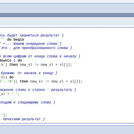
есь будет храниться результат }
 
''
do
begin
{ <--- Берем очередное слово }
 Это - для преобразованного слова }
о всем цифрам от конца слова к началу }
downto
1
do
'9'
] 
then
 new_sl := new_sl + sl[j];

 буквам, от начала к концу }
(sl) 
do
0'
..
'9'
]) 
then
 new_sl := new_sl + sl[j];

ованное слово к строке - результату }
_sl + 
' '
;

еходим к следующему слову }
 '
);

- Печатаем результат }