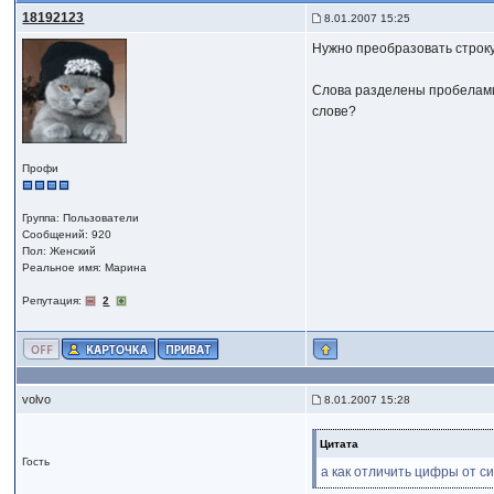
18192123
8.01.2007 15:25
Нужно преобразовать строку
Слова разделены пробелами. 
слове?
Профи
Группа: Пользователи
Сообщений: 920
Пол: Женский
Реальное имя: Марина
Репутация:
2
volvo
8.01.2007 15:28
Цитата
Гость
а как отличить цифры от с