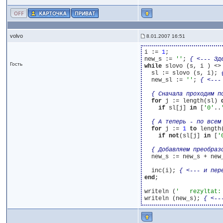
volvo
8.01.2007 16:51
i := 
1
;

new_s := 
''
; 
{ <--- Зд
Гость
while
 slovo (s, i ) <>
  sl := slovo (s, i); 
  new_sl := 
''
; 
{ <---
{ Сначала проходим п
for
 j := length(sl) 
if
 sl[j] 
in
 [
'0'
..
{ А теперь - по всем
for
 j := 
1
to
 length
if
not
(sl[j] 
in
 [
'
{ Добавляем преобраз
  new_s := new_s + new
  inc(i); 
{ <--- и пер
end
;

writeln (
'   rezyltat:
writeln (new_s); 
{ <--