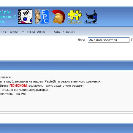
ачать GNAT
::
OEM–2015
::
Ada -> C/C++
Логин
П
ляется ...
быть
опубликованы на нашем PasteBin
в режиме вечного хранения.
уйтесь
ПОИСКОМ
, возможно такую задачу уже решали!
только с согласия модератора).
нию темы - на
PM
!