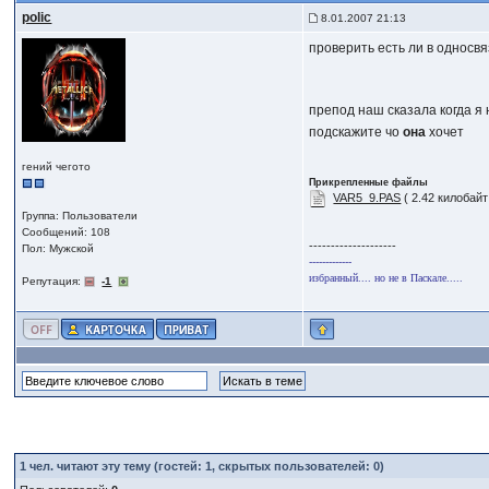
polic
8.01.2007 21:13
проверить есть ли в односв
препод наш сказала когда я
подскажите чо
она
хочет
гений чегото
Прикрепленные файлы
VAR5_9.PAS
( 2.42 килобайт
Группа: Пользователи
Сообщений: 108
--------------------
Пол: Мужской
-------------
избранный.... но не в Паскале.....
Репутация:
-1
1
чел. читают эту тему (гостей: 1, скрытых пользователей: 0)