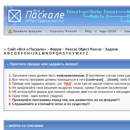
Правила форума
::
Скачать Pascal
::
FAQ
//
Ада–2020
::
Ск
Сайт «Всё о Паскале»
>
Форум
>
Pascal, Object Pascal
>
Задачи
A
B
C
D
E
F
G
H
I
J
K
L
M
N
O
P
Q
R
S
T
U
V
W
X
Y
Z
Прочтите прежде чем задавать вопрос!
1.
Заголовок темы должен быть
информативным
. В противном случае тема уда
2.
Все тексты программ должны помещаться в теги
[code=pas]
...
[/code]
, либо 
3.
Прежде чем задавать вопрос, см. "
FAQ
", если там не нашли ответа, воспольз
4.
Не предлагайте свои решения на других языках, кроме Паскаля (исключение - 
5.
НЕ используйте форум для личного общения,
все
что не относится к обсужде
6.
Одна тема - один вопрос (задача)
7.
Проверяйте программы перед тем, как разместить их на форуме!!!
8.
Спрашивайте и отвечайте четко и по существу!!!
работа со списками