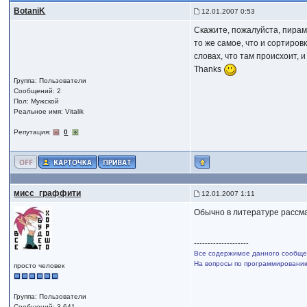
BotaniK
12.01.2007 0:53
Скажите, пожалуйста, пира
то же самое, что и сортиров
словах, что там происхоит, и
Thanks
Группа: Пользователи
Сообщений: 2
Пол: Мужской
Реальное имя: Vitalik
Репутация:
0
мисс_граффити
12.01.2007 1:11
Обычно в литературе рассмат
--------------------
Все содержимое данного сообщен
На вопросы по программированию,
просто человек
Группа: Пользователи
Сообщений: 3 641