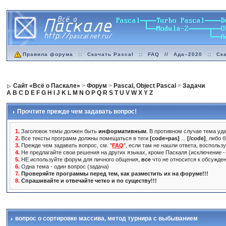
Правила форума
::
Скачать Pascal
::
FAQ
//
Ада–2020
::
Ск
Сайт «Всё о Паскале»
>
Форум
>
Pascal, Object Pascal
>
Задачи
A
B
C
D
E
F
G
H
I
J
K
L
M
N
O
P
Q
R
S
T
U
V
W
X
Y
Z
Прочтите прежде чем задавать вопрос!
1.
Заголовок темы должен быть
информативным
. В противном случае тема уда
2.
Все тексты программ должны помещаться в теги
[code=pas]
...
[/code]
, либо 
3.
Прежде чем задавать вопрос, см. "
FAQ
", если там не нашли ответа, воспольз
4.
Не предлагайте свои решения на других языках, кроме Паскаля (исключение - 
5.
НЕ используйте форум для личного общения,
все
что не относится к обсужде
6.
Одна тема - один вопрос (задача)
7.
Проверяйте программы перед тем, как разместить их на форуме!!!
8.
Спрашивайте и отвечайте четко и по существу!!!
вопрос о сортировке массива
, метод турнира с выбыванием