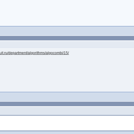
tuit.ru/department/algorithms/algocombi/15/