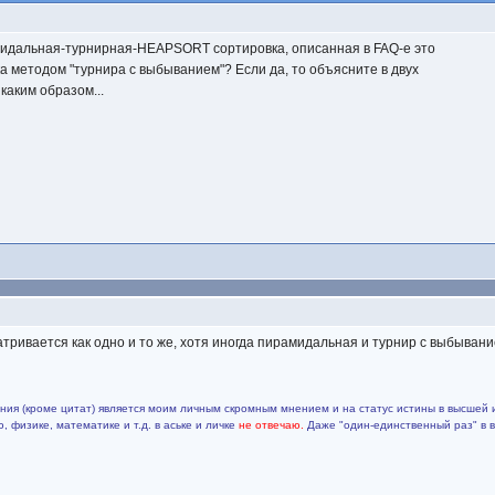
мидальная-турнирная-HEAPSORT сортировка, описанная в FAQ-е это
ка методом "турнира с выбыванием"? Если да, то объясните в двух
 каким образом...
ривается как одно и то же, хотя иногда пирамидальная и турнир с выбывание
ия (кроме цитат) является моим личным скромным мнением и на статус истины в высшей 
 физике, математике и т.д. в аське и личке
не отвечаю.
Даже "один-единственный раз" в 