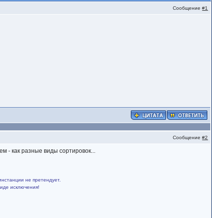
Сообщение
#1
Сообщение
#2
м - как разные виды сортировок...
инстанции не претендует.
виде исключения!