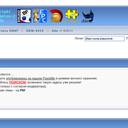
ачать GNAT
::
OEM–2015
::
Ada -> C/C++
Логин
П
ляется ...
быть
опубликованы на нашем PasteBin
в режиме вечного хранения.
уйтесь
ПОИСКОМ
, возможно такую задачу уже решали!
только с согласия модератора).
нию темы - на
PM
!