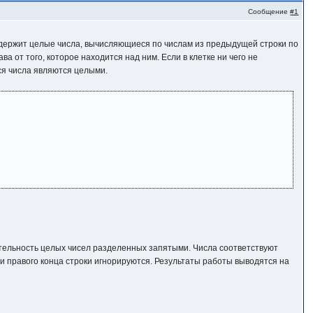
Сообщение
#1
содержит целые числа, вычисляющиеся по числам из предыдущей строки по
 от того, которое находится над ним. Если в клетке ни чего не
еся числа являются целыми.
тельность целых чисел разделенных запятыми. Числа соответствуют
о и правого конца строки игнорируются. Результаты работы выводятся на