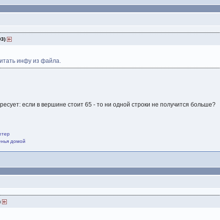
03)
итать инфу из файла.
.
ересует: если в вершине стоит 65 - то ни одной строки не получится больше?
етер
щенья домой
)