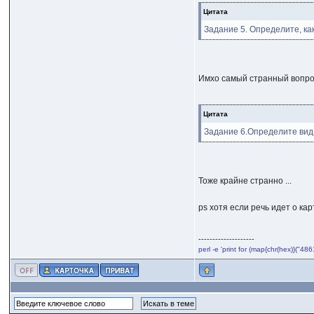
Цитата
Задание 5. Определите, ка
Имхо самый странный вопрос,
Цитата
Задание 6.Определите вид
Тоже крайне странно ...
ps хотя если речь идет о кар
--------------------
perl -e 'print for (map{chr(hex)}("