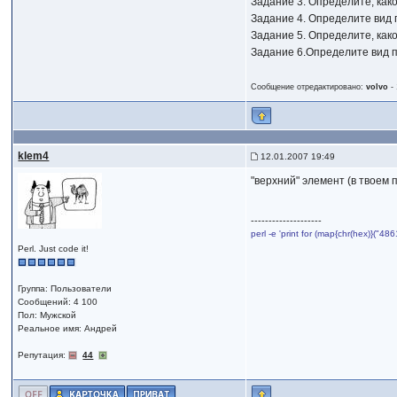
Задание 3. Определите, как
Задание 4. Определите вид 
Задание 5. Определите, как
Задание 6.Определите вид п
Сообщение отредактировано:
volvo
-
klem4
12.01.2007 19:49
"верхний" элемент (в твоем 
--------------------
perl -e 'print for (map{chr(hex)}("
Perl. Just code it!
Группа: Пользователи
Сообщений: 4 100
Пол: Мужской
Реальное имя: Андрей
Репутация:
44