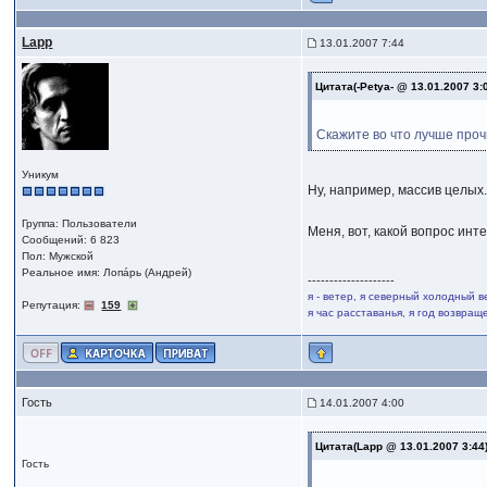
Lapp
13.01.2007 7:44
Цитата(-Petya- @ 13.01.2007 3:
Скажите во что лучше проч
Уникум
Ну, например, массив целых
Группа: Пользователи
Меня, вот, какой вопрос инт
Сообщений: 6 823
Пол: Мужской
Реальное имя: Лопáрь (Андрей)
--------------------
я - ветер, я северный холодный в
Репутация:
159
я час расставанья, я год возвра
Гость
14.01.2007 4:00
Цитата(Lapp @ 13.01.2007 3:44
Гость