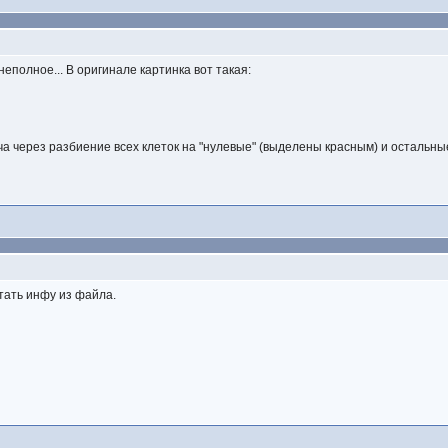
неполное... В оригинале картинка вот такая:
а через разбиение всех клеток на "нулевые" (выделены красным) и остальные
тать инфу из файла.