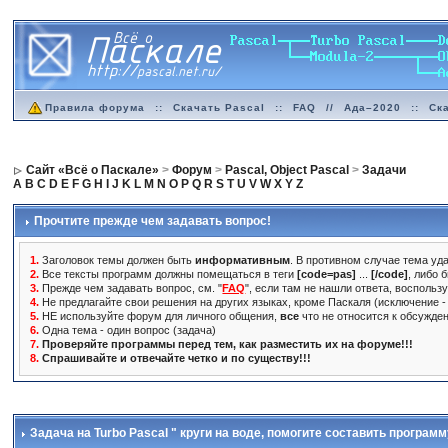
Правила форума
::
Скачать Pascal
::
FAQ
//
Ада–2020
::
Ск
Сайт «Всё о Паскале»
>
Форум
>
Pascal, Object Pascal
>
Задачи
A
B
C
D
E
F
G
H
I
J
K
L
M
N
O
P
Q
R
S
T
U
V
W
X
Y
Z
Прочтите прежде чем задавать вопрос!
1.
Заголовок темы должен быть
информативным
. В противном случае тема уда
2.
Все тексты программ должны помещаться в теги
[code=pas]
...
[/code]
, либо 
3.
Прежде чем задавать вопрос, см. "
FAQ
", если там не нашли ответа, воспольз
4.
Не предлагайте свои решения на других языках, кроме Паскаля (исключение - 
5.
НЕ используйте форум для личного общения,
все
что не относится к обсужде
6.
Одна тема - один вопрос (задача)
7.
Проверяйте программы перед тем, как разместить их на форуме!!!
8.
Спрашивайте и отвечайте четко и по существу!!!
Задача на Turbo Pascal " круги на воде
, помогите составить програм