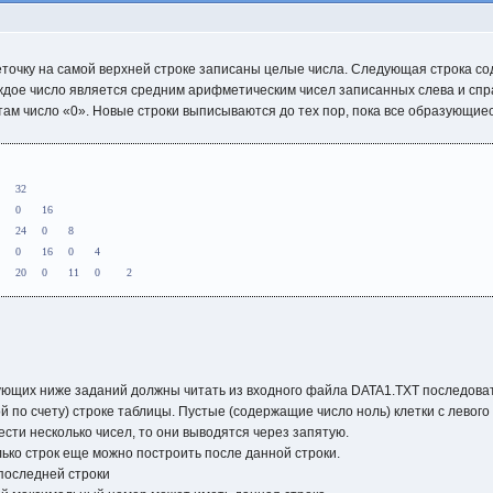
леточку на самой верхней строке записаны целые числа. Следующая строка 
дое число является средним арифметическим чисел записанных слева и справа
о там число «0». Новые строки выписываются до тех пор, пока все образующи
1:						64				
2:					32	0	32			
…				16	0	32	0	16		
i:			8	0	24	0	24	0	8	
…		4	0	16	0	24	0	16	0	4
	2	0	10	0	20	0	20	0	11	0        2
ующих ниже заданий должны читать из входного файла DATA1.TXT последова
ой по счету) строке таблицы. Пустые (содержащие число ноль) клетки с левог
ести несколько чисел, то они выводятся через запятую.
лько строк еще можно построить после данной строки.
последней строки