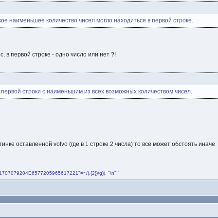
кое наименьшее количество чисел могло находиться в первой строке.
 в первой строке - одно число или нет ?!
 первой строки с наименьшим из всех возможных количеством чисел.
тинке оставленной volvo (где в 1 строке 2 числа) то все может обстоять иначе
4861707079204E6577205965617221"=~/(.{2})/g)), "\n";'