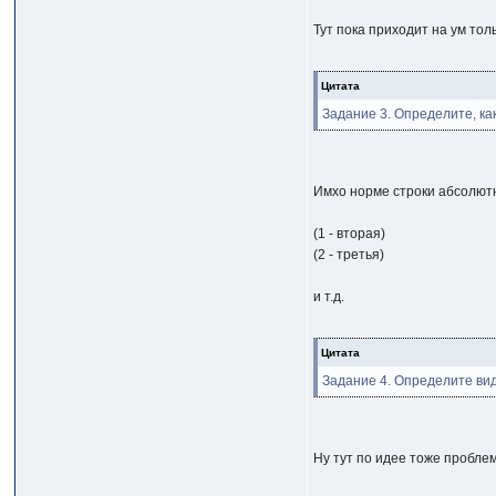
Тут пока приходит на ум тол
Цитата
Задание 3. Определите, к
Имхо норме строки абсолют
(1 - вторая)
(2 - третья)
и т.д.
Цитата
Задание 4. Определите вид
Ну тут по идее тоже пробле