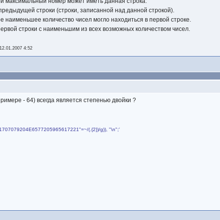
ой максимальный номер может иметь данная строка.
предыдущей строки (строки, записанной над данной строкой).
ое наименьшее количество чисел могло находиться в первой строке.
ервой строки с наименьшим из всех возможных количеством чисел.
12.01.2007 4:52
примере - 64) всегда является степенью двойки ?
4861707079204E6577205965617221"=~/(.{2})/g)), "\n";'