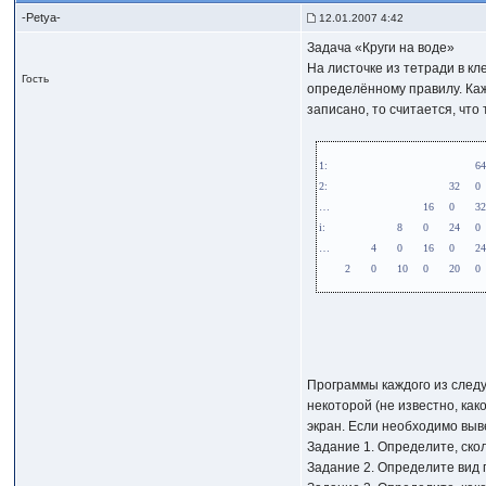
-Petya-
12.01.2007 4:42
Задача «Круги на воде»
На листочке из тетради в к
Гость
определённому правилу. Каж
записано, то считается, чт
Программы каждого из след
некоторой (не известно, как
экран. Если необходимо выв
Задание 1. Определите, ско
Задание 2. Определите вид 