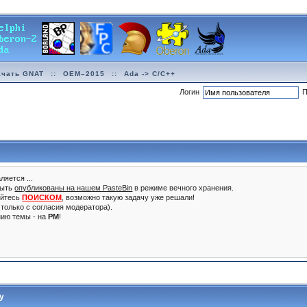
ачать GNAT
::
OEM–2015
::
Ada -> C/C++
Логин
П
ляется ...
быть
опубликованы на нашем PasteBin
в режиме вечного хранения.
уйтесь
ПОИСКОМ
, возможно такую задачу уже решали!
только с согласия модератора).
нию темы - на
PM
!
му