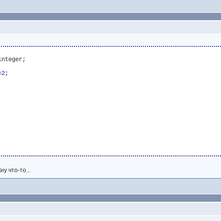
=
2
ну что-то...