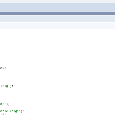
ook;

 knig'
);

ora'
);



banie knigi'
);
