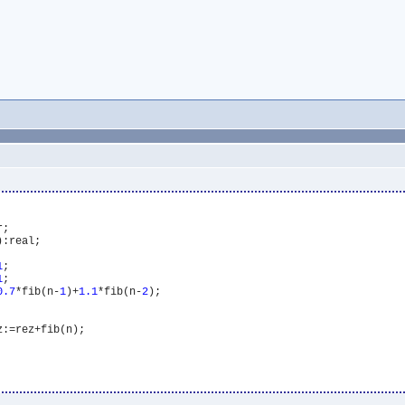
;

:real;

1
;

1
;

0
.7
*fib(n-
1
)+
1
.1
*fib(n-
2
);

z:=rez+fib(n);
