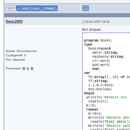
Denc2005
14.01.2007 16:22
Вот вторая...
program
type
  book=
record
Группа: Пользователи
    abtor:
string
;

Сообщений: 9
    nazbanie:
string
;

Пол: Мужской
    ctr:word;

    god:word;

Репутация:
0
end
var
  fb:
array
[
1
.
.10
] 
of
 b
  ff:
string
;

  i,j,m,n:byte;

begin
 writeln(
'Bbedite kol.
  readln(n);

 m:=
0
;

repeat
  m:=m+
1
;

  Writeln(
'Bbedite abt
   readln(fb[m].abtor);
  Writeln(
'Bbedite naz