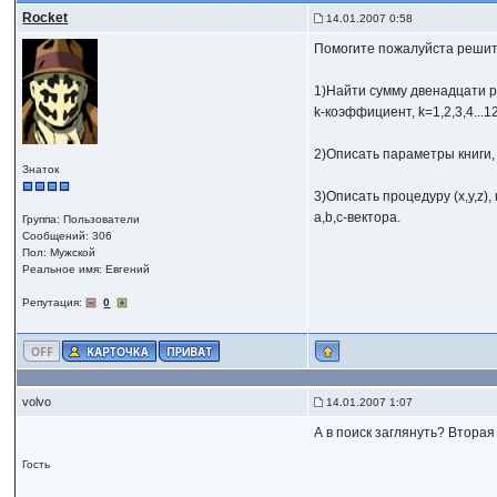
Rocket
14.01.2007 0:58
Помогите пожалуйста решить
1)Найти сумму двенадцати рек
k-коэффициент, k=1,2,3,4...12
2)Описать параметры книги,
Знаток
3)Описать процедуру (x,y,z)
a,b,c-вектора.
Группа: Пользователи
Сообщений: 306
Пол: Мужской
Реальное имя: Евгений
Репутация:
0
volvo
14.01.2007 1:07
А в поиск заглянуть? Вторая
Гость