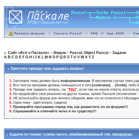
Правила форума
::
Скачать Pascal
::
FAQ
//
Ада–2020
::
Ск
Сайт «Всё о Паскале»
>
Форум
>
Pascal, Object Pascal
>
Задачи
A
B
C
D
E
F
G
H
I
J
K
L
M
N
O
P
Q
R
S
T
U
V
W
X
Y
Z
Прочтите прежде чем задавать вопрос!
1.
Заголовок темы должен быть
информативным
. В противном случае тема уда
2.
Все тексты программ должны помещаться в теги
[code=pas]
...
[/code]
, либо 
3.
Прежде чем задавать вопрос, см. "
FAQ
", если там не нашли ответа, воспольз
4.
Не предлагайте свои решения на других языках, кроме Паскаля (исключение - 
5.
НЕ используйте форум для личного общения,
все
что не относится к обсужде
6.
Одна тема - один вопрос (задача)
7.
Проверяйте программы перед тем, как разместить их на форуме!!!
8.
Спрашивайте и отвечайте четко и по существу!!!
Задачи по темам: сумма чисел, комбинированный тип, процедура.