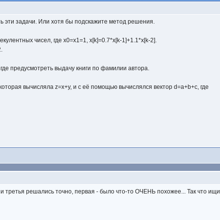
 эти задачи. Или хотя бы подскажите метод решения.
улентных чисел, где x0=x1=1, x[k]=0.7*x[k-1]+1.1*x[k-2].
.
 где предусмотреть выдачу книги по фамилии автора.
, которая вычисляла z=x+y, и с её помощью вычислялся вектор d=a+b+c, где
 и третья решались точно, первая - было что-то ОЧЕНЬ похожее... Так что ищи.