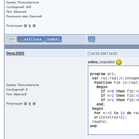
Группа: Пользователи
Сообщений: 306
Пол: Мужской
Реальное имя: Евгений
Репутация:
0
Denc2005
14.01.2007 14:01
volvo,
спасибо!
program
 pr1;

var
 rez:real;n:integer
Function
 Fib (n:real)
Группа: Пользователи
Begin
Сообщений: 9
If
 n=
0
then
 fib:=
Пол: Мужской
If
 n=
1
then
 fib:=
If
 n>
1
then
 fib:=
Репутация:
0
end
;

begin
For
 n:=
2
to
11
do
 re
  Writeln(rez+
2
);

end
.
