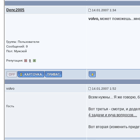
Denc2005
14.01.2007 1:34
volvo,
может поможешь...мне
Группа: Пользователи
Сообщений: 9
Пол: Мужской
Репутация:
0
volvo
14.01.2007 1:52
Всем нужны... Я же говорю, 
Гость
Вот третья - смотри, и додел
4 задачи и куча вопросов....
Вот вторая (изменить приде