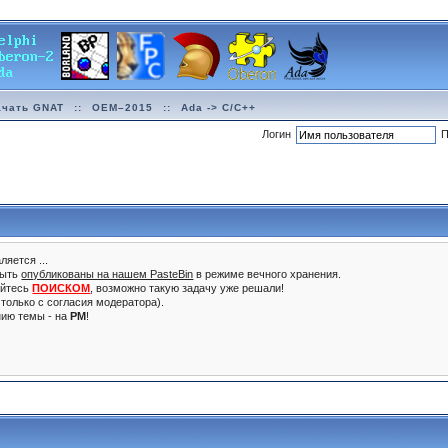
ачать GNAT
::
OEM–2015
::
Ada -> C/C++
Логин
П
ляется ...
быть
опубликованы на нашем PasteBin
в режиме вечного хранения.
уйтесь
ПОИСКОМ
, возможно такую задачу уже решали!
только с согласия модератора).
нию темы - на
PM
!