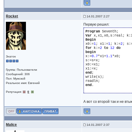
Rocket
14.01.2007 2:27
Первую решил:
Program
Var
Begin
x0:=
1
; x1:=
1
; k:=
2
; s:
for
 k:=
2
to
12
do
begin
x:=
0
.7
*x1+
1
.1
*x0;

Знаток
s:=s+x;

x0:=x1;

Группа: Пользователи
end
;

Сообщений: 306
write(s);

Пол: Мужской
Реальное имя: Евгений
end
.

Репутация:
0
А вот со второй так и не втык
Malice
14.01.2007 2:37