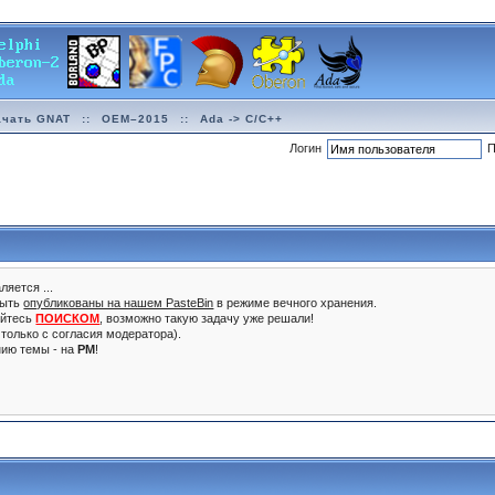
ачать GNAT
::
OEM–2015
::
Ada -> C/C++
Логин
П
ляется ...
быть
опубликованы на нашем PasteBin
в режиме вечного хранения.
уйтесь
ПОИСКОМ
, возможно такую задачу уже решали!
только с согласия модератора).
нию темы - на
PM
!