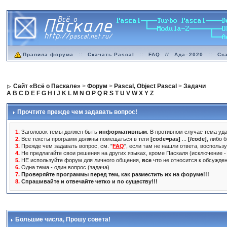
Правила форума
::
Скачать Pascal
::
FAQ
//
Ада–2020
::
Ск
Сайт «Всё о Паскале»
>
Форум
>
Pascal, Object Pascal
>
Задачи
A
B
C
D
E
F
G
H
I
J
K
L
M
N
O
P
Q
R
S
T
U
V
W
X
Y
Z
Прочтите прежде чем задавать вопрос!
1.
Заголовок темы должен быть
информативным
. В противном случае тема уда
2.
Все тексты программ должны помещаться в теги
[code=pas]
...
[/code]
, либо 
3.
Прежде чем задавать вопрос, см. "
FAQ
", если там не нашли ответа, воспольз
4.
Не предлагайте свои решения на других языках, кроме Паскаля (исключение - 
5.
НЕ используйте форум для личного общения,
все
что не относится к обсужде
6.
Одна тема - один вопрос (задача)
7.
Проверяйте программы перед тем, как разместить их на форуме!!!
8.
Спрашивайте и отвечайте четко и по существу!!!
Большие числа
, Прошу совета!