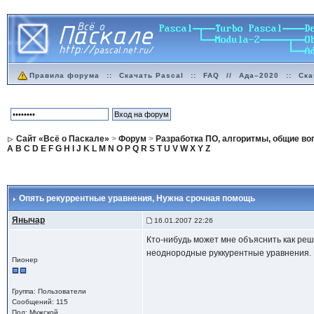
Правила форума
::
Скачать Pascal
::
FAQ
//
Ада–2020
::
Ска
Сайт «Всё о Паскале»
>
Форум
>
Разработка ПО, алгоритмы, общие в
A
B
C
D
E
F
G
H
I
J
K
L
M
N
O
P
Q
R
S
T
U
V
W
X
Y
Z
Опять рекуррентные уравнения
, Нужна срочная помощь
Янычар
16.01.2007 22:26
Кто-нибудь может мне объяснить как реш
неоднородные руккурентные уравнения. И
Пионер
Группа: Пользователи
Сообщений: 115
Пол: Мужской