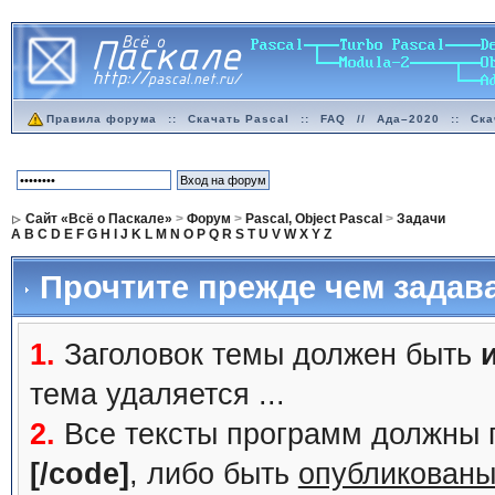
Правила форума
::
Скачать Pascal
::
FAQ
//
Ада–2020
::
Ска
Сайт «Всё о Паскале»
>
Форум
>
Pascal, Object Pascal
>
Задачи
A
B
C
D
E
F
G
H
I
J
K
L
M
N
O
P
Q
R
S
T
U
V
W
X
Y
Z
Прочтите прежде чем задав
1.
Заголовок темы должен быть
тема удаляется ...
2.
Все тексты программ должны 
[/code]
, либо быть
опубликованы