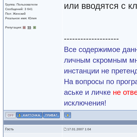
или вводятся с к
Группа: Пользователи
Сообщений: 3 641
Пол: Женский
Реальное имя: Юлия
Репутация:
55
--------------------
Все содержимое данн
личным скромным мн
инстанции не претенд
На вопросы по прогр
аське и личке
не отв
исключения!
Гость
17.01.2007 1:04