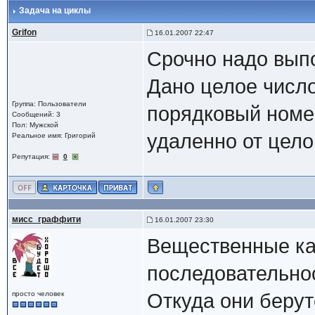
Задача на циклы
Grifon
16.01.2007 22:47
Срочно надо выпо
Дано целое число
Группа: Пользователи
порядковый номер
Сообщений: 3
Пол: Мужской
удаленно от цело
Реальное имя: Григорий
Репутация:
0
мисс_граффити
16.01.2007 23:30
Вещественные ка
последовательно
просто человек
Откуда они берут