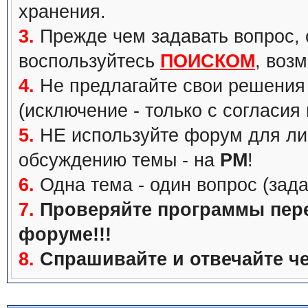
хранения.
3.
Прежде чем задавать вопрос, с
воспользуйтесь
ПОИСКОМ
, воз
4.
Не предлагайте свои решения 
(исключение - только с согласия
5.
НЕ используйте форум для ли
обсуждению темы - на
PM
!
6.
Одна тема - один вопрос (зада
7.
Проверяйте программы перед
форуме!!!
8.
Спрашивайте и отвечайте че