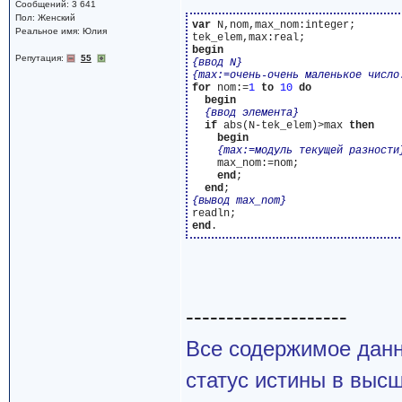
Сообщений: 3 641
Пол: Женский
var
 N,nom,max_nom:integer;

Реальное имя: Юлия
begin
Репутация:
55
{ввод N}
{max:=очень-очень маленькое число
for
 nom:=
1
to
10
do
begin
{ввод элемента}
if
 abs(N-tek_elem)>max 
then
begin
{max:=модуль текущей разности
    max_nom:=nom;

end
;

end
{вывод max_nom}
end
--------------------
Все содержимое данн
статус истины в высш