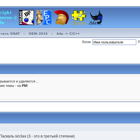
ачать GNAT
::
OEM–2015
::
Ada -> C/C++
Логин
П
рывается и удаляется ...
нию темы - на
PM
!
аскаль sin3ax (3 - это в третьей степени)