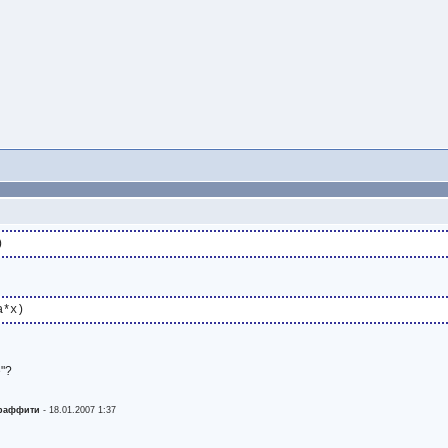
е"?
граффити
-
18.01.2007 1:37