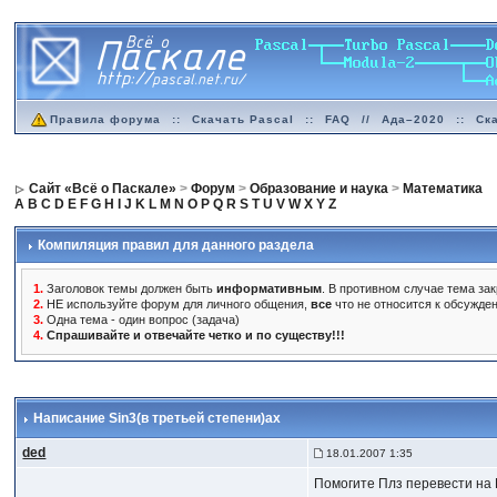
Правила форума
::
Скачать Pascal
::
FAQ
//
Ада–2020
::
Ск
Сайт «Всё о Паскале»
>
Форум
>
Образование и наука
>
Математика
A
B
C
D
E
F
G
H
I
J
K
L
M
N
O
P
Q
R
S
T
U
V
W
X
Y
Z
Компиляция правил для данного раздела
1.
Заголовок темы должен быть
информативным
. В противном случае тема зак
2.
НЕ используйте форум для личного общения,
все
что не относится к обсужде
3.
Одна тема - один вопрос (задача)
4.
Спрашивайте и отвечайте четко и по существу!!!
Написание Sin3(в третьей степени)ax
ded
18.01.2007 1:35
Помогите Плз перевести на П