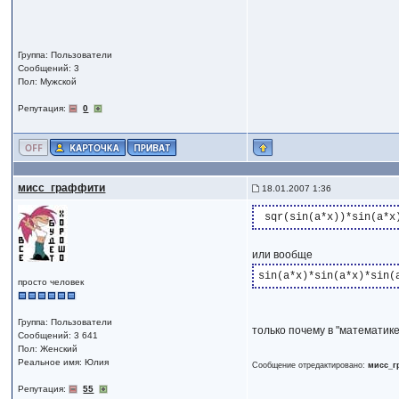
Группа: Пользователи
Сообщений: 3
Пол: Мужской
Репутация:
0
мисс_граффити
18.01.2007 1:36
или вообще
просто человек
Группа: Пользователи
только почему в "математик
Сообщений: 3 641
Пол: Женский
Реальное имя: Юлия
Сообщение отредактировано:
мисс_
Репутация:
55