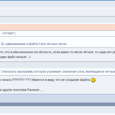
f integer;
(f), удваивающие в файле f все четные числа.
то, что в нём написано на чётность, если какое-то число чётное, то надо ег
один файл нельзя. :-/
xt'. Написать программу, которая утраивает значения слов, являющиеся четны
о начать?!?!!?!?!? ??? Имеется в виду, что не создание файла
и других знатоков Паскаля....