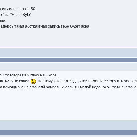
 из диапазона 1..50
r" на "File of Byte"
йла
e) надеюсь такая абстрактная запись тебе будет ясна
о, что говорят в 9 классе в школе.
елать? Мне слабо
, поэтому и зашёл сюда, чтоб помогли её сделать болле 
а помощью, а не с тоболй рамсеть. А если ты малой недоносок, то мне с тобо