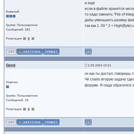
и ещё
если в файле хранятся числа
Бывалый
то надо сменить "File of Intege
дабы уменьшить размер фа
Группа: Пользователи
так как 1..50 * 2 < High(Byt
Сообщений: 282
Репутация:
0
Geroi
2.05.2003 15:01
ох как ты достал, говоришь т
Чё слабо вторую задачу сд
Новичок
форуме. Я сюда обратился з
Группа: Пользователи
Сообщений: 29
Репутация:
0