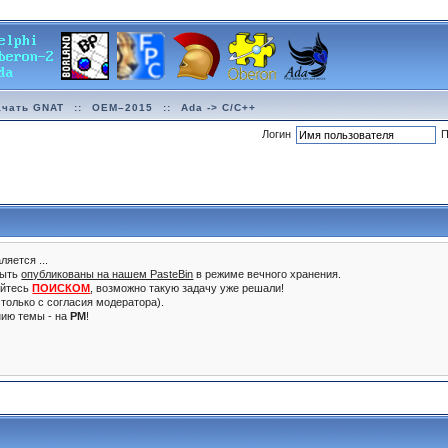
ачать GNAT
::
OEM–2015
::
Ada -> C/C++
Логин
П
ляется ...
быть
опубликованы на нашем PasteBin
в режиме вечного хранения.
уйтесь
ПОИСКОМ
, возможно такую задачу уже решали!
только с согласия модератора).
нию темы - на
PM
!