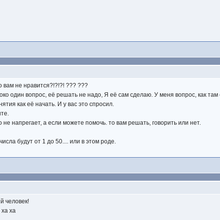
о вам не нравится?!?!?! ??? ???
око один вопрос, её решать не надо, Я её сам сделаю. У меня вопрос, как там
ятия как её начать. И у вас это спросил.
ите.
о не напрегает, а если можете помочь. то вам решать, говорить или нет.
исла будут от 1 до 50.... или в этом роде.
й человек!
 ха ха