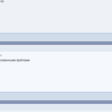
 ха
ет
зированными файлами