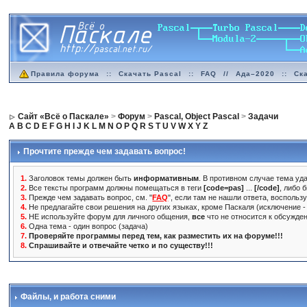
Правила форума
::
Скачать Pascal
::
FAQ
//
Ада–2020
::
Ск
Сайт «Всё о Паскале»
>
Форум
>
Pascal, Object Pascal
>
Задачи
A
B
C
D
E
F
G
H
I
J
K
L
M
N
O
P
Q
R
S
T
U
V
W
X
Y
Z
Прочтите прежде чем задавать вопрос!
1.
Заголовок темы должен быть
информативным
. В противном случае тема уда
2.
Все тексты программ должны помещаться в теги
[code=pas]
...
[/code]
, либо 
3.
Прежде чем задавать вопрос, см. "
FAQ
", если там не нашли ответа, воспольз
4.
Не предлагайте свои решения на других языках, кроме Паскаля (исключение - 
5.
НЕ используйте форум для личного общения,
все
что не относится к обсужде
6.
Одна тема - один вопрос (задача)
7.
Проверяйте программы перед тем, как разместить их на форуме!!!
8.
Спрашивайте и отвечайте четко и по существу!!!
Файлы, и работа сними