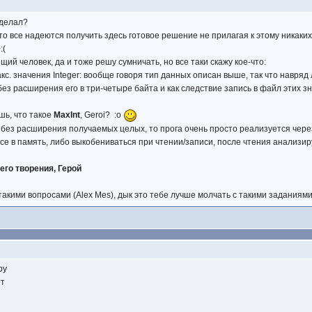
сделал?
то все надеются получить здесь готовое решение не прилагая к этому никаких
:(
ий человек, да и тоже решу сумничать, но все таки скажу кое-что:
с. значения Integer: вообще говоря тип данных описан выше, так что навряд 
ез расширения его в три-четыре байта и как следствие запись в файл этих з
шь, что такое
MaxInt
, Geroi? :o
 без расширения получаемых целых, то прога очень просто реализуется через
все в память, либо выкобениваться при чтении/записи, после чтения анализир
го творения, Герой
такими вопросами (Alex Mes), дык это тебе лучше молчать с такими заданиями..
ру
ет