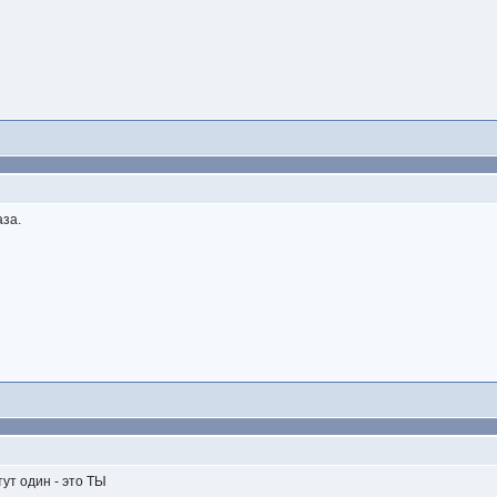
аза.
тут один - это ТЫ