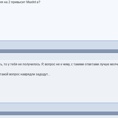
ия на 2 привысит MaxInt а?
, то у тебя не получилось :P, вопрос не к чему, с такими ответами лучше молчать
акой вопрос наврядли задодут...