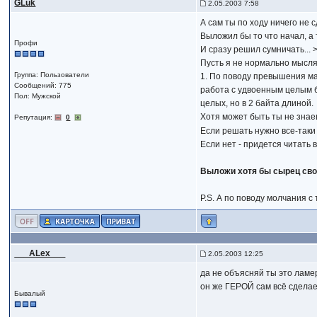
GLuk
2.05.2003 7:58
А сам ты по ходу ничего не 
Выложил бы то что начал, а 
Профи
И сразу решил сумничать... >
Пусть я не нормально мыслящ
Группа: Пользователи
1. По поводу превышения мак
Сообщений: 775
работа с удвоенным целым б
Пол: Мужской
целых, но в 2 байта длиной.
Хотя может быть ты не знае
Репутация:
0
Если решать нужно все-таки
Если нет - придется читать 
Выложи хотя бы сырец свое
P.S. А по поводу молчания с 
___ALex___
2.05.2003 12:25
да не объясняй ты это ламе
он же ГЕРОЙ сам всё сдела
Бывалый