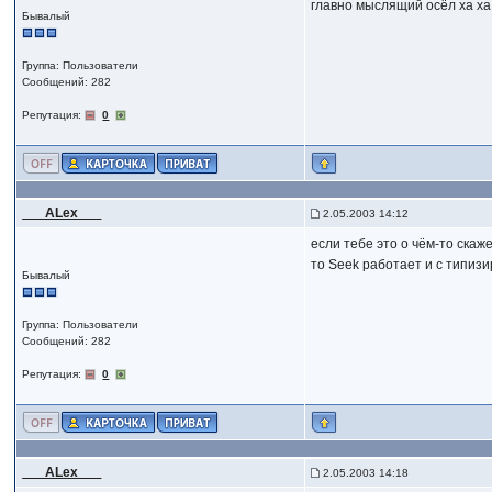
главно мыслящий осёл ха ха
Бывалый
Группа: Пользователи
Сообщений: 282
Репутация:
0
___ALex___
2.05.2003 14:12
если тебе это о чём-то скаж
то Seek работает и с типи
Бывалый
Группа: Пользователи
Сообщений: 282
Репутация:
0
___ALex___
2.05.2003 14:18