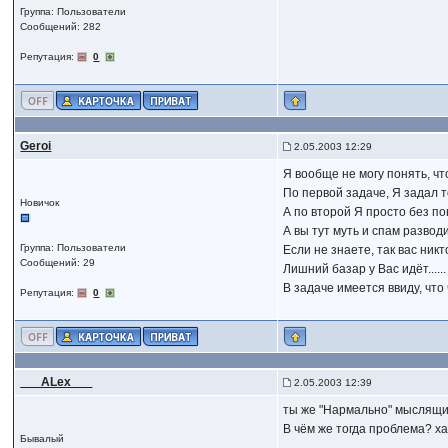
Группа: Пользователи
Сообщений: 282
Репутация:
0
Geroi
2.05.2003 12:29
Я вообще не могу понять, чт
По первой задаче, Я задал т
Новичок
А по второй Я просто без пон
А вы тут муть и спам развод
Группа: Пользователи
Если не знаете, так вас никт
Сообщений: 29
Лишний базар у Вас идёт......
В задаче имеется ввиду, что ч
Репутация:
0
___ALex___
2.05.2003 12:39
ты же "Нармально" мыслящи
В чём же тогда проблема? ха
Бывалый