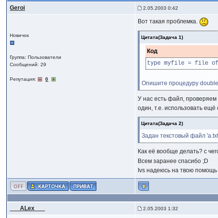
Geroi
2.05.2003 0:42
Вот такая проблемка.
Новичок
Цитата(Задача 1)
Код
Группа: Пользователи
type myfile = file o
Сообщений: 29
Репутация:
0
Опишите процедуру double 
У нас есть файл, проверяем 
один, т.е. использовать ещё 
Цитата(Задача 2)
Задан текстовый файл 'a.t
Как её вообще делать? с чег
Всем заранее спасибо ;D
Ivs надеюсь на твою помощь 
___ALex___
2.05.2003 1:32