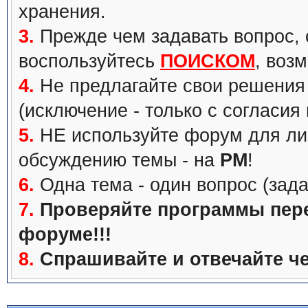
хранения.
3.
Прежде чем задавать вопрос, с
воспользуйтесь
ПОИСКОМ
, воз
4.
Не предлагайте свои решения 
(исключение - только с согласия
5.
НЕ используйте форум для ли
обсуждению темы - на
PM
!
6.
Одна тема - один вопрос (зада
7.
Проверяйте программы перед
форуме!!!
8.
Спрашивайте и отвечайте че