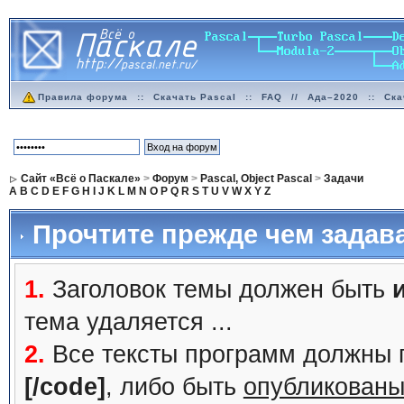
Правила форума
::
Скачать Pascal
::
FAQ
//
Ада–2020
::
Ска
Сайт «Всё о Паскале»
>
Форум
>
Pascal, Object Pascal
>
Задачи
A
B
C
D
E
F
G
H
I
J
K
L
M
N
O
P
Q
R
S
T
U
V
W
X
Y
Z
Прочтите прежде чем задав
1.
Заголовок темы должен быть
тема удаляется ...
2.
Все тексты программ должны 
[/code]
, либо быть
опубликованы