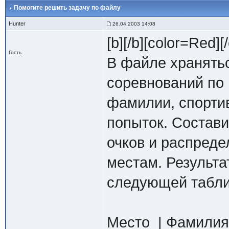
Помогите решить задачу по файлу
Hunter
26.04.2003 14:08
[b][/b][color=Red]
Гость
В файле хранятьс
соревнований по
фамилии, спортив
попыток. Состав
очков и распред
местам. Результа
следующей табл
Место | Фамилия 