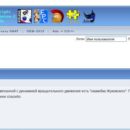
ачать GNAT
::
OEM–2015
::
Ada -> C/C++
Логин
П
связанной с динамикой вращательного движения есть "скамейка Жуковского". П
нее спасибо.