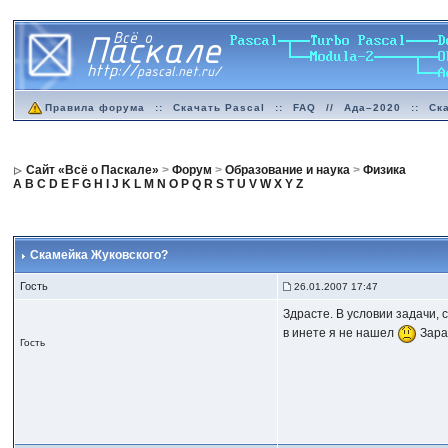
Правила форума
::
Скачать Pascal
::
FAQ
//
Ада–2020
::
Ск
Сайт «Всё о Паскале»
>
Форум
>
Образование и наука
>
Физика
A
B
C
D
E
F
G
H
I
J
K
L
M
N
O
P
Q
R
S
T
U
V
W
X
Y
Z
Скамейка Жуковского?
Гость
26.01.2007 17:47
Здрасте. В условии задачи, 
в инете я не нашел
Зара
Гость