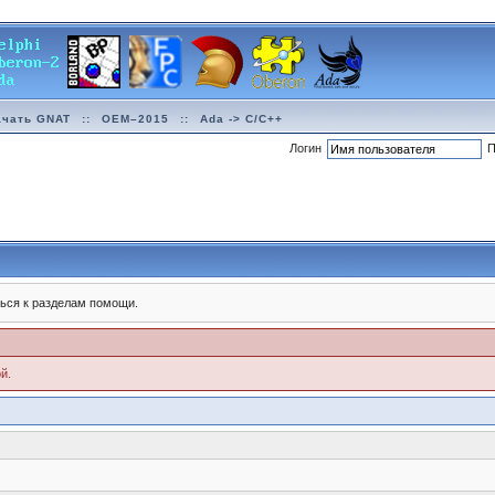
ачать GNAT
::
OEM–2015
::
Ada -> C/C++
Логин
П
ься к разделам помощи.
й.