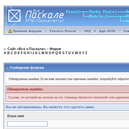
Правила форума
::
Скачать Pascal
::
FAQ
//
Ада–2020
::
Ск
Сайт «Всё о Паскале»
>
Форум
A
B
C
D
E
F
G
H
I
J
K
L
M
N
O
P
Q
R
S
T
U
V
W
X
Y
Z
Сообщение форума
Обнаружена ошибка. Если вам неизвестны причины ошибки, попробуйте обратит
Обнаружена ошибка:
Ссылка, по которой вы попали на эту страницу является «мертвой» или удаленно
Вы не авторизованы. Вы можете это сделать ниже.
Ваше имя