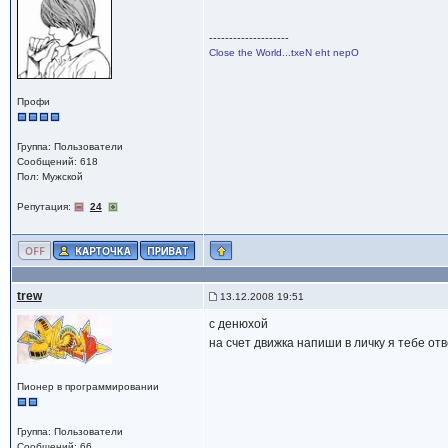
--------------------
Close the World...txeN eht nepO
Профи
Группа: Пользователи
Сообщений: 618
Пол: Мужской
Репутация:
24
trew
13.12.2008 19:51
с денюхой
на счет движка напиши в личку я тебе отв
Пионер в программировании
Группа: Пользователи
Сообщений: 66