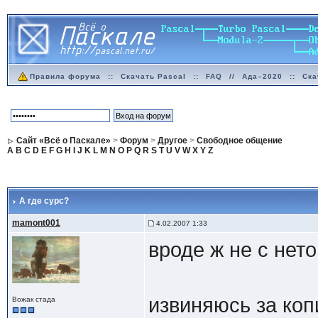
Правила форума
::
Скачать Pascal
::
FAQ
//
Ада–2020
::
Ска
Сайт «Всё о Паскале»
>
Форум
>
Другое
>
Свободное общение
A
B
C
D
E
F
G
H
I
J
K
L
M
N
O
P
Q
R
S
T
U
V
W
X
Y
Z
А где сурс?
mamont001
4.02.2007 1:33
вроде ж не с не
извиняюсь за коп
Вожак стада