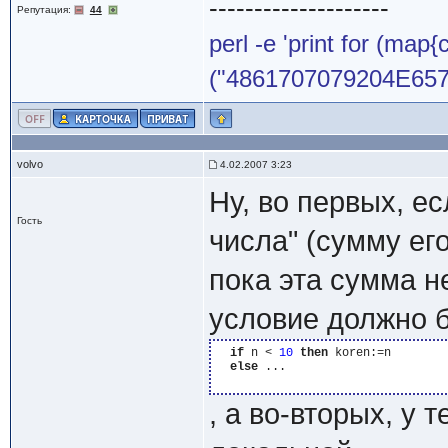
--------------------
Репутация:
44
perl -e 'print for (map{
("4861707079204E65772
volvo
4.02.2007 3:23
Ну, во первых, е
Гость
числа" (сумму ег
пока эта сумма н
условие должно 
if
 n < 
10
then
 koren:=n

else
 ...

, а во-вторых, у