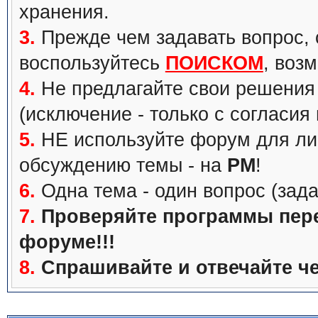
хранения.
3.
Прежде чем задавать вопрос, с
воспользуйтесь
ПОИСКОМ
, воз
4.
Не предлагайте свои решения 
(исключение - только с согласия
5.
НЕ используйте форум для ли
обсуждению темы - на
PM
!
6.
Одна тема - один вопрос (зада
7.
Проверяйте программы перед
форуме!!!
8.
Спрашивайте и отвечайте че