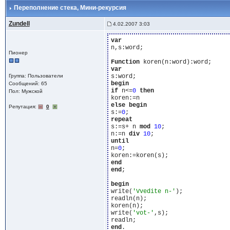
Переполнение стека
, Мини-рекурсия
Zundell
4.02.2007 3:03
var
n,s:word;

Пионер
Function
var
Группа: Пользователи
begin
Сообщений: 65
if
 n<=
0
then
Пол: Мужской
else
begin
Репутация:
0
s:=
0
repeat
s:=s+ n 
mod
10
;

n:=n 
div
10
until
n=
0
;

end
end
;

begin
write(
'Vvedite n-'
);

readln(n);

koren(n);

write(
'vot-'
,s);

end