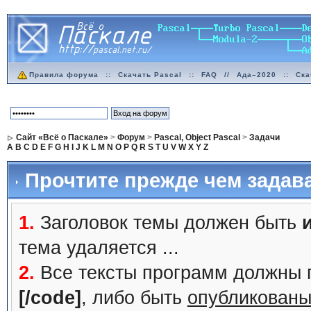
Правила форума
::
Скачать Pascal
::
FAQ
//
Ада–2020
::
Ска
Сайт «Всё о Паскале»
>
Форум
>
Pascal, Object Pascal
>
Задачи
A
B
C
D
E
F
G
H
I
J
K
L
M
N
O
P
Q
R
S
T
U
V
W
X
Y
Z
Прочтите прежде чем задав
1.
Заголовок темы должен быть
тема удаляется ...
2.
Все тексты программ должны 
[/code]
, либо быть
опубликованы