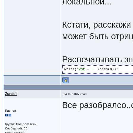
локальной...
Кстати, расскажи
может быть отри
Распечатывать зн
write(
'vot - '
Zundell
4.02.2007 3:49
Все разобралсо..
Пионер
Группа: Пользователи
Сообщений: 65
Пол: Мужской