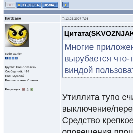
hardcase
13.02.2007 7:03
Цитата(SKVOZNJAK 
Многие приложе
code warrior
вырубается что-т
Группа: Пользователи
виндой пользова
Сообщений: 484
Пол: Мужской
Реальное имя: Славен
Репутация:
8
Утиллита тупо сч
выключение/перез
Средство крепкое
оповещения проц