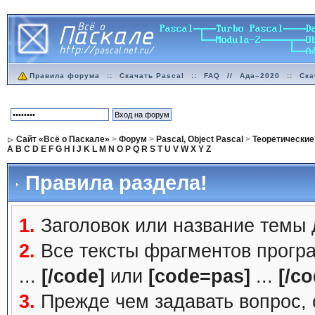
Правила форума
::
Скачать Pascal
::
FAQ
//
Ада–2020
::
Ска
Сайт «Всё о Паскале»
>
Форум
>
Pascal, Object Pascal
>
Теоретические
A
B
C
D
E
F
G
H
I
J
K
L
M
N
O
P
Q
R
S
T
U
V
W
X
Y
Z
Правила раздела!
1.
Заголовок или название темы
2.
Все тексты фрагментов прогр
...
[/code]
или
[code=pas]
...
[/co
3.
Прежде чем задавать вопрос, с