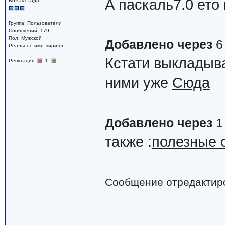
А паскаль7.0 ето 
Вожак стада
Группа: Пользователи
Сообщений: 179
Пол: Мужской
Добавлено через
6
Реальное имя: кирилл
Кстати выкладыва
Репутация:
1
ними уже
Сюда
Добавлено через
1
также :
полезные 
Сообщение отредактир