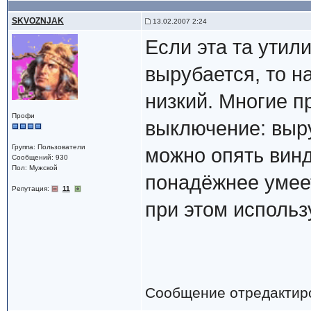
SKVOZNJAK
13.02.2007 2:24
Если эта та утил
вырубается, то н
низкий. Многие 
Профи
выключение: выру
Группа: Пользователи
можно опять винд
Сообщений: 930
Пол: Мужской
понадёжнее умеет
Репутация:
11
при этом использ
Сообщение отредактир