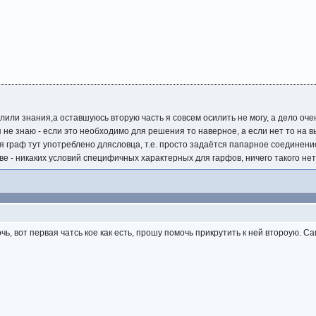
олили знания,а оставшуюсь вторую часть я совсем осилить не могу, а дело очен
я не знаю - если это необходимо для решения то наверное, а если нет то на в
ся граф тут употреблено длясловца, т.е. просто задаётся папарное соединени
е - никаких условий специфичных характерных для гарфов, ничего такого нет
чь, вот первая чатсь кое как есть, прошу помочь прикрутить к ней второую. Сам