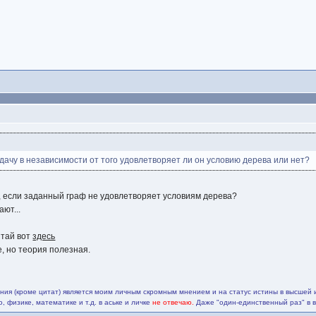
адачу в независимости от того удовлетворяет ли он условию дерева или нет?
, если заданный граф не удовлетворяет условиям дерева?
ают...
итай вот
здесь
е, но теория полезная.
ия (кроме цитат) является моим личным скромным мнением и на статус истины в высшей 
 физике, математике и т.д. в аське и личке
не отвечаю.
Даже "один-единственный раз" в 