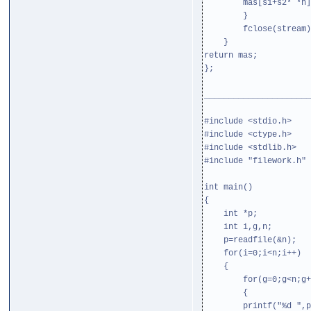
mas[s1+s2* *n]
}
fclose(stream)
}
return mas;
};
______________________
#include <stdio.h>
#include <ctype.h>
#include <stdlib.h>
#include "filework.h"
int main()
{
int *p;
int i,g,n;
p=readfile(&n);
for(i=0;i<n;i++)
{
for(g=0;g<n;g+
{
printf("%d ",p[i