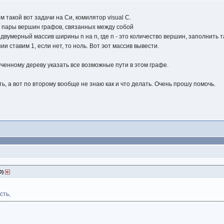
 такой вот задачи на Си, комилятор visual C.
ы пары вершин графов, связанных между собой
 двумерный массив ширины n на n, где n - это количество вершин, заполнить т
 ставим 1, если нет, то ноль. Вот эот массив вывести.
ученному дереву указать все возможные пути в этом графе.
ть, а вот по второму вообще не знаю как и что делать. Очень прошу помочь.
0)
сть,