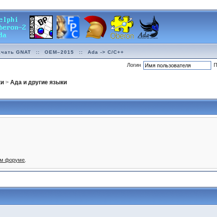
ачать GNAT
::
OEM–2015
::
Ada -> C/C++
Логин
П
ки
>
Ада и другие языки
ом форуме
.