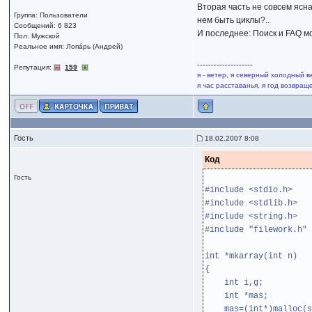
Вторая часть не совсем ясна
Группа: Пользователи
нем быть циклы?..
Сообщений: 6 823
И последнее: Поиск и FAQ мо
Пол: Мужской
Реальное имя: Лопáрь (Андрей)
--------------------
Репутация:
159
я - ветер, я северный холодный в
я час расставанья, я год возвра
Гость
18.02.2007 8:08
Код
Гость
#include <stdio.h>
#include <stdlib.h>
#include <string.h>
#include "filework.h"
int *mkarray(int n)
{
int i,g;
int *mas;
mas=(int*)malloc(si