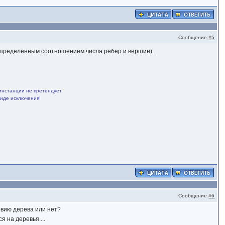
Сообщение
#5
о определенным соотношением числа ребер и вершин).
инстанции не претендует.
виде исключения!
Сообщение
#6
овию дерева или нет?
я на деревья....