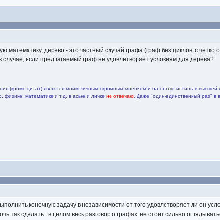
ую математику, дерево - это частный случай графа (граф без циклов, с четк
в случае, если предлагаемый граф не удовлетворяет условиям для дерева?
ия (кроме цитат) является моим личным скромным мнением и на статус истины в высшей 
 физике, математике и т.д. в аське и личке
не отвечаю.
Даже "один-единственный раз" в 
 выполнить конечную задачу в независимости от того удовлетворяет ли он усл
чь так сделать...в целом весь разговор о графах, не стоит сильно оглядыватьс