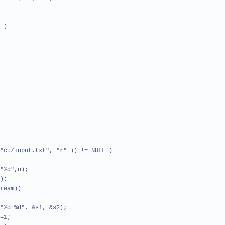
+)
"c:/input.txt", "r" )) != NULL )
d",n);
);
eam))
 %d", &s1, &s2);
=1;