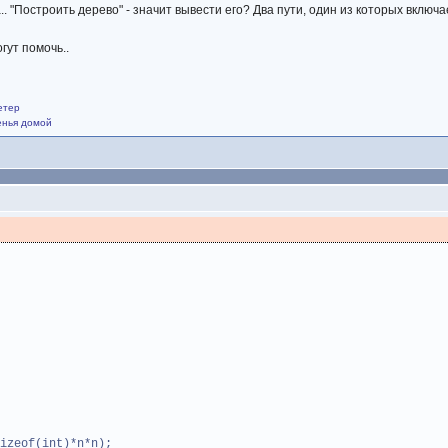
.. "Построить дерево" - значит вывести его? Два пути, один из которых включ
гут помочь..
етер
щенья домой
zeof(int)*n*n);