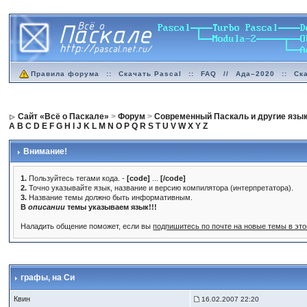
Правила форума
::
Скачать Pascal
::
FAQ
//
Ада–2020
::
Ск
Сайт «Всё о Паскале»
>
Форум
>
Современный Паскаль и другие язы
A
B
C
D
E
F
G
H
I
J
K
L
M
N
O
P
Q
R
S
T
U
V
W
X
Y
Z
Внимание!
1.
Пользуйтесь тегами кода. -
[code]
...
[/code]
2.
Точно указывайте язык, название и версию компилятора (интерпретатора).
3.
Название темы должно быть информативным.
В
описании
темы указываем язык!!!
Наладить общение поможет, если вы
подпишитесь по почте на новые темы в эт
графы
, на Си
Квин
16.02.2007 22:20