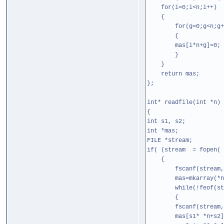
for(i=0;i<n;i++)
{
for(g=0;g<n;g+
{
mas[i*n+g]=0;
}
}
return mas;
};
int* readfile(int *n)
{
int s1, s2;
int *mas;
FILE *stream;
if( (stream = fopen( 
{
fscanf(stream,"%
mas=mkarray(*n
while(!feof(str
{
fscanf(stream,"%d
mas[s1* *n+s2]