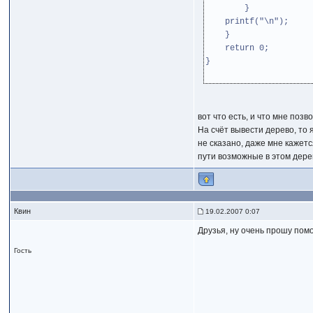
}
printf("\n");
}
return 0;
}
вот что есть, и что мне позв
На счёт вывести дерево, то 
не сказано, даже мне кажет
пути возможные в этом дерев
Квин
19.02.2007 0:07
Друзья, ну очень прошу помо
Гость