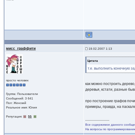
мисс_граффити
19.02.2007 1:13
Цитата
т.е. выполнить конечную з
просто человек
как можно построить дерево
деревья, кстати, разные быв
Группа: Пользователи
Сообщений: 3 641
про построение графов поч
Пол: Женский
примеры, правда, на паскал
Реальное имя: Юлия
Репутация:
55
--------------------
Все содержимое данного сообщен
На вопросы по программированию,