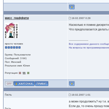
мисс_граффити
19.02.2007 0:29
Насколько я помню дискретн
Что предполагается делать 
--------------------
просто человек
Все содержимое данного сообщен
На вопросы по программированию,
Группа: Пользователи
Сообщений: 3 641
Пол: Женский
Реальное имя: Юлия
Репутация:
55
Гость
19.02.2007 1:01
а можн продолжить? ну т.е.
Если да, то очень прошу помо
Гость