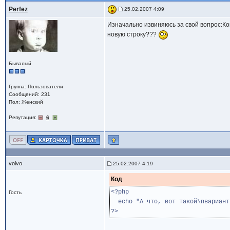
Perfez
25.02.2007 4:09
Изначально извиняюсь за свой вопрос:Ког
новую строку???
Бывалый
Группа: Пользователи
Сообщений: 231
Пол: Женский
Репутация:
6
volvo
25.02.2007 4:19
Код
<?php
Гость
echo "А что, вот такой\nвариант 
?>