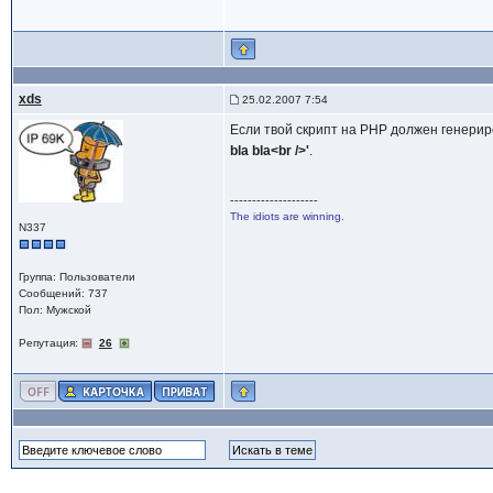
xds
25.02.2007 7:54
Если твой скрипт на PHP должен генериро
bla bla<br />'
.
--------------------
The idiots are winning.
N337
Группа: Пользователи
Сообщений: 737
Пол: Мужской
Репутация:
26