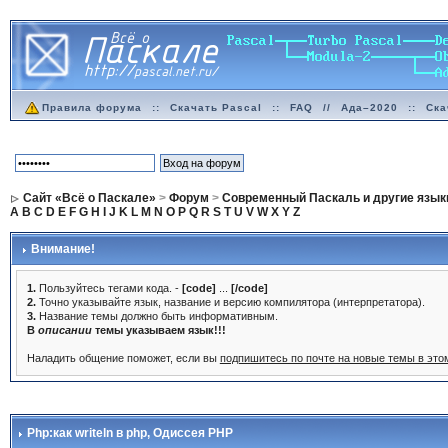
Правила форума
::
Скачать Pascal
::
FAQ
//
Ада–2020
::
Ска
Сайт «Всё о Паскале»
>
Форум
>
Современный Паскаль и другие язык
A
B
C
D
E
F
G
H
I
J
K
L
M
N
O
P
Q
R
S
T
U
V
W
X
Y
Z
Внимание!
1.
Пользуйтесь тегами кода. -
[code]
...
[/code]
2.
Точно указывайте язык, название и версию компилятора (интерпретатора).
3.
Название темы должно быть информативным.
В
описании
темы указываем язык!!!
Наладить общение поможет, если вы
подпишитесь по почте на новые темы в эт
Php:как writeln в php
, Одиссея PHP