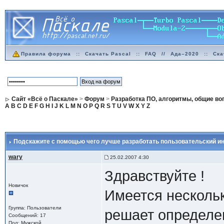
Правила форума
::
Скачать Pascal
::
FAQ
//
Ада–2020
::
Ска
Сайт «Всё о Паскале»
>
Форум
>
Разработка ПО, алгоритмы, общие в
A
B
C
D
E
F
G
H
I
J
K
L
M
N
O
P
Q
R
S
T
U
V
W
X
Y
Z
Подскажите с помощью чего лучше разработать пользовательский и
wary
25.02.2007 4:30
Здравствуйте !
Новичок
Имеется нескольк
Группа: Пользователи
решает определе
Сообщений: 17
Пол: Мужской