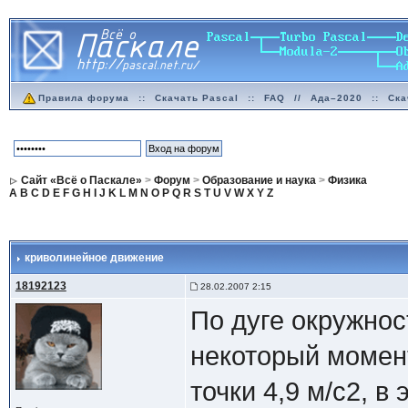
Правила форума
::
Скачать Pascal
::
FAQ
//
Ада–2020
::
Ска
Сайт «Всё о Паскале»
>
Форум
>
Образование и наука
>
Физика
A
B
C
D
E
F
G
H
I
J
K
L
M
N
O
P
Q
R
S
T
U
V
W
X
Y
Z
криволинейное движение
18192123
28.02.2007 2:15
По дуге окружнос
некоторый момен
точки 4,9 м/с2, в