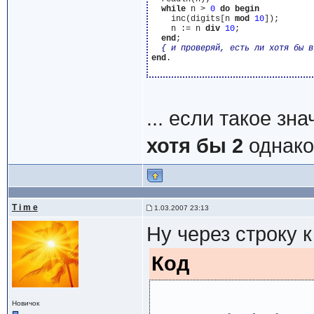
while
 n > 
0
do
begin
    inc(digits[n 
mod
10
]);

    n := n 
div
10
;

end
;

{ и проверяй, есть ли хотя бы в
end
.

... если такое зн
хотя бы 2
однако
T i m e
1.03.2007 23:13
Ну через строку к
Код
Новичок