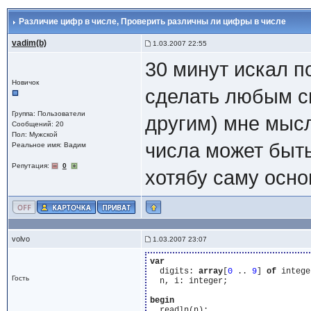
Различие цифр в числе
, Проверить различны ли цифры в числе
vadim(b)
1.03.2007 22:55
30 минут искал п
Новичок
сделать любым с
Группа: Пользователи
другим) мне мысл
Сообщений: 20
Пол: Мужской
числа может быть
Реальное имя: Вадим
Репутация:
0
хотябу саму основ
volvo
1.03.2007 23:07
var
  digits: 
array
[
0
 .. 
9
] 
of
 intege
Гость
  n, i: integer;

begin
  readln(n);
