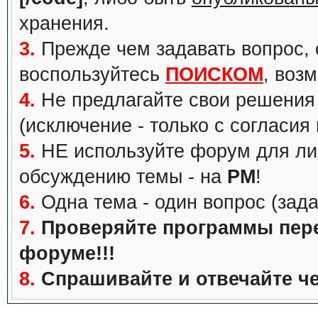
хранения.
3.
Прежде чем задавать вопрос, с
воспользуйтесь
ПОИСКОМ
, воз
4.
Не предлагайте свои решения 
(исключение - только с согласия
5.
НЕ используйте форум для ли
обсуждению темы - на
PM
!
6.
Одна тема - один вопрос (зада
7.
Проверяйте программы перед
форуме!!!
8.
Спрашивайте и отвечайте че