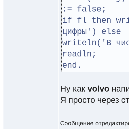
:= false;
if fl then wr
цифры') else
writeln('В чи
readln;
end.
Ну как
volvo
напи
Я просто через ст
Сообщение отредактир