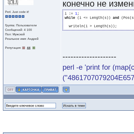
конечно не измен
Perl. Just code it!
i := 
1
while
 (i <= Length(s)) 
and
 (Pos(s
Группа: Пользователи
Сообщений: 4 100
Пол: Мужской
Реальное имя: Андрей
Репутация:
44
--------------------
perl -e 'print for (map{
("4861707079204E65772