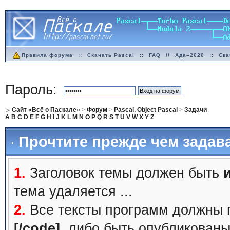
Правила форума
::
Скачать Pascal
::
FAQ
//
Ада–2020
::
Ска
Пароль:
Сайт «Всё о Паскале»
>
Форум
>
Pascal, Object Pascal
>
Задачи
A
B
C
D
E
F
G
H
I
J
K
L
M
N
O
P
Q
R
S
T
U
V
W
X
Y
Z
Прочтите прежде чем задав
1.
Заголовок темы должен быть
тема удаляется ...
2.
Все тексты программ должны 
[/code]
, либо быть
опубликованы