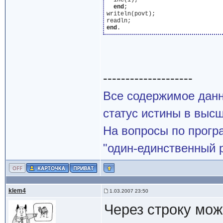
  inc(i);

end
;

writeln(povt);

end
--------------------
Все содержимое данн
статус истины в высш
На вопросы по програ
"один-единственный р
klem4
1.03.2007 23:50
Через строку мож