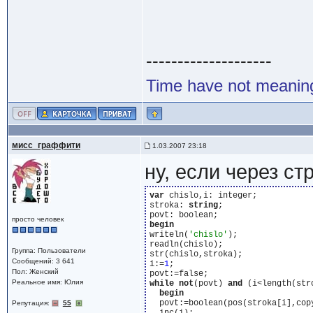
--------------------
Time have not meaning.
мисс_граффити
1.03.2007 23:18
ну, если через стр
var
 chislo,i: integer;

stroka: 
string
;

просто человек
begin
writeln(
'chislo'
);

readln(chislo);

Группа: Пользователи
str(chislo,stroka);

Сообщений: 3 641
i:=
1
;

Пол: Женский
Реальное имя: Юлия
while
not
(povt) 
and
 (i<length(str
begin
  povt:=boolean(pos(stroka[i],cop
Репутация:
55