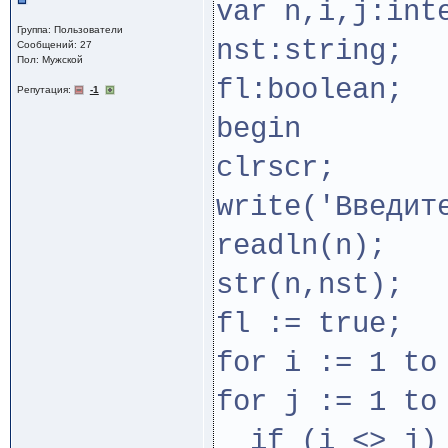
var n,i,j:int
Группа: Пользователи
nst:string;
Сообщений: 27
Пол: Мужской
fl:boolean;
Репутация:
-1
begin
clrscr;
write('Введит
readln(n);
str(n,nst);
fl := true;
for i := 1 to
for j := 1 to
if (i <> j) 