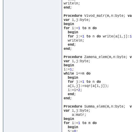
end
;

Procedure
 Vivod_matr(m,n:byte; 
va
var
begin
for
 i:=
1
to
 m 
do
begin
for
 j:=
1
to
 n 
do
 write(a[i,j]:
1
  writeln;

end
end
;

Procedure
 Zamena_elem(m,n:byte; 
v
var
begin
i:=
1
while
 i<=m 
do
begin
for
 j:=
1
to
 n 
do
  a[i,j]:=sqr(a[i,j]);

  i:=i+
2
;

end
end
;

Procedure
 Summa_elem(m,n:byte;  
v
var
 i,j:byte;

begin
for
 i:=
1
to
 m 
do
begin
  S:=
0
;
