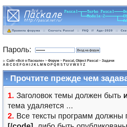
Правила форума
::
Скачать Pascal
::
FAQ
//
Ада–2020
::
Ска
Пароль:
Сайт «Всё о Паскале»
>
Форум
>
Pascal, Object Pascal
>
Задачи
A
B
C
D
E
F
G
H
I
J
K
L
M
N
O
P
Q
R
S
T
U
V
W
X
Y
Z
Прочтите прежде чем задав
1.
Заголовок темы должен быть
тема удаляется ...
2.
Все тексты программ должны 
[/code]
, либо быть
опубликованы