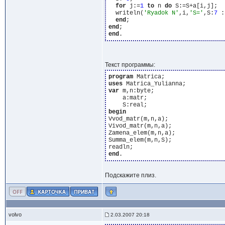
for
 j:=
1
to
 n 
do
 S:=S+a[i,j];

  writeln(
'Ryadok N'
,i,
'S='
,S:
7
 :
end
end
end
Текст программы:
program
uses
var
 m,n:byte;

    a:matr;

begin
Vvod_matr(m,n,a);

Vivod_matr(m,n,a);

Zamena_elem(m,n,a);

Summa_elem(m,n,S);

end
Подскажите плиз.
volvo
2.03.2007 20:18