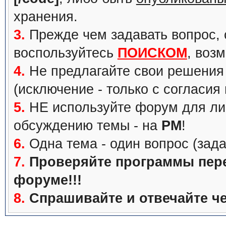
хранения.
3.
Прежде чем задавать вопрос, с
воспользуйтесь
ПОИСКОМ
, воз
4.
Не предлагайте свои решения 
(исключение - только с согласия
5.
НЕ используйте форум для ли
обсуждению темы - на
PM
!
6.
Одна тема - один вопрос (зада
7.
Проверяйте программы перед
форуме!!!
8.
Спрашивайте и отвечайте че