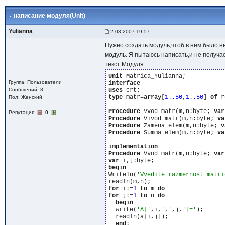
написание модуля(Unit)
Yulianna
2.03.2007 19:57
Нужно создать модуль,чтоб в нем было 
модуль. Я пытаюсь написать,и не получа
текст Модуля:
Unit
Группа: Пользователи
interface
Сообщений: 8
uses
type
 matr=
array
[
1
.
.50
,
1
.
.50
] 
of
 r
Пол: Женский
Procedure
 Vvod_matr(m,n:byte; 
var
Репутация:
0
Procedure
 Vivod_matr(m,n:byte; 
va
Procedure
 Zamena_elem(m,n:byte; 
v
Procedure
 Summa_elem(m,n:byte; 
va
implementation
Procedure
 Vvod_matr(m,n:byte; 
var
var
begin
Writeln(
'Vvedite razmernost matri
for
 i:=
1
to
 m 
do
for
 j:=
1
to
 n 
do
begin
  write(
'A['
,i,
','
,j,
']='
);

  readln(a[i,j]);

end
;
