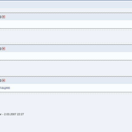
6)
6)
6)
итацию
er
-
2.03.2007 22:27