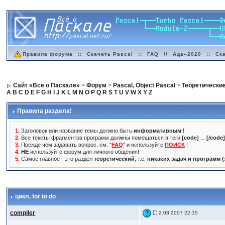
Правила форума
::
Скачать Pascal
::
FAQ
//
Ада–2020
::
Ск
Сайт «Всё о Паскале»
>
Форум
>
Pascal, Object Pascal
>
Теоретически
A
B
C
D
E
F
G
H
I
J
K
L
M
N
O
P
Q
R
S
T
U
V
W
X
Y
Z
Правила раздела!
1.
Заголовок или название темы должно быть
информативным
!
2.
Все тексты фрагментов программ должны помещаться в теги
[code]
...
[/code
3.
Прежде чем задавать вопрос, см. "
FAQ
" и используйте
ПОИСК
!
4.
НЕ
используйте форум для личного общения!
5.
Самое главное - это раздел
теоретический
, т.е.
никаких задач и программ 
цикл
, for to do
compiler
2.03.2007 22:15