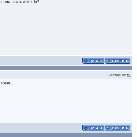
использывать while do?
Сообщение
#2
epeat...