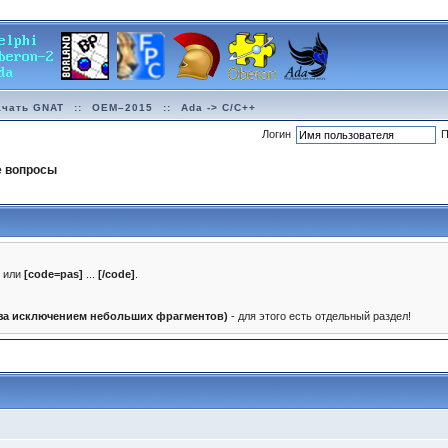
ачать GNAT
::
OEM–2015
::
Ada -> C/C++
Логин
П
е вопросы
]
или
[code=pas]
...
[/code]
.
(за исключением небольших фрагментов)
- для этого есть отдельный раздел!