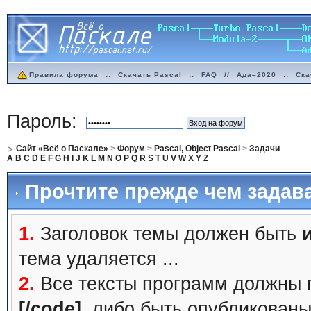
Правила форума
::
Скачать Pascal
::
FAQ
//
Ада–2020
::
Ска
Пароль:
Сайт «Всё о Паскале»
>
Форум
>
Pascal, Object Pascal
>
Задачи
A
B
C
D
E
F
G
H
I
J
K
L
M
N
O
P
Q
R
S
T
U
V
W
X
Y
Z
Прочтите прежде чем задав
1.
Заголовок темы должен быть
тема удаляется ...
2.
Все тексты программ должны 
[/code]
, либо быть
опубликованы