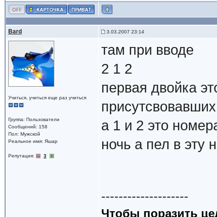
Bard
3.03.2007 23:14
там при вводе
2 1 2
первая двойка эт
Учиться, учиться еще раз учиться
присутсвовавших 
Группа: Пользователи
а 1 и 2 это номе
Сообщений: 158
Пол: Мужской
ночь а пел в эту 
Реальное имя: Яшар
Репутация:
3
--------------------
Чтобы поразить цел