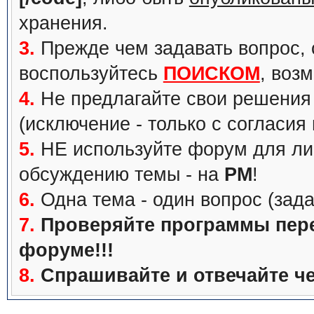
хранения.
3.
Прежде чем задавать вопрос, с
воспользуйтесь
ПОИСКОМ
, воз
4.
Не предлагайте свои решения 
(исключение - только с согласия
5.
НЕ используйте форум для ли
обсуждению темы - на
PM
!
6.
Одна тема - один вопрос (зада
7.
Проверяйте программы перед
форуме!!!
8.
Спрашивайте и отвечайте че