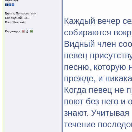
Бывалый
Группа: Пользователи
Сообщений: 231
Каждый вечер се
Пол: Женский
собираются вокр
Репутация:
6
Видный член соо
певец присутств
песню, которую 
прежде, и никака
Когда певец не п
поют без него и 
знают. Учитывая
течение последо