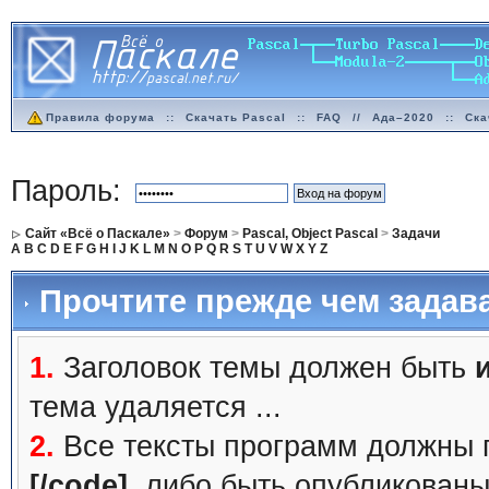
Правила форума
::
Скачать Pascal
::
FAQ
//
Ада–2020
::
Ска
Пароль:
Сайт «Всё о Паскале»
>
Форум
>
Pascal, Object Pascal
>
Задачи
A
B
C
D
E
F
G
H
I
J
K
L
M
N
O
P
Q
R
S
T
U
V
W
X
Y
Z
Прочтите прежде чем задав
1.
Заголовок темы должен быть
тема удаляется ...
2.
Все тексты программ должны 
[/code]
, либо быть
опубликованы