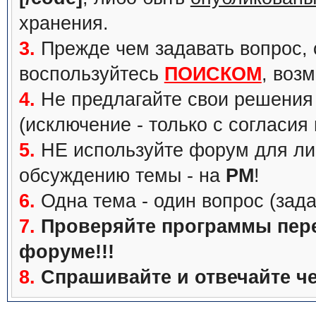
хранения.
3.
Прежде чем задавать вопрос, с
воспользуйтесь
ПОИСКОМ
, воз
4.
Не предлагайте свои решения 
(исключение - только с согласия
5.
НЕ используйте форум для ли
обсуждению темы - на
PM
!
6.
Одна тема - один вопрос (зада
7.
Проверяйте программы перед
форуме!!!
8.
Спрашивайте и отвечайте че