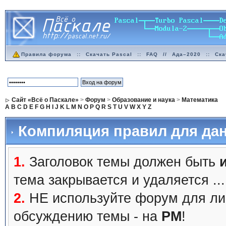
Правила форума
::
Скачать Pascal
::
FAQ
//
Ада–2020
::
Ска
Сайт «Всё о Паскале»
>
Форум
>
Образование и наука
>
Математика
A
B
C
D
E
F
G
H
I
J
K
L
M
N
O
P
Q
R
S
T
U
V
W
X
Y
Z
Компиляция правил для дан
1.
Заголовок темы должен быть
тема закрывается и удаляется ...
2.
НЕ используйте форум для ли
обсуждению темы - на
PM
!