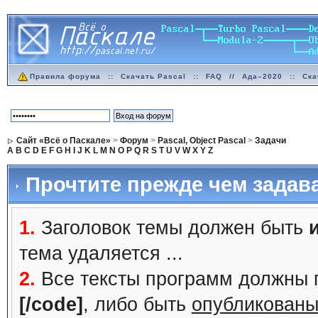
Правила форума
::
Скачать Pascal
::
FAQ
//
Ада–2020
::
Ска
Сайт «Всё о Паскале»
>
Форум
>
Pascal, Object Pascal
>
Задачи
A
B
C
D
E
F
G
H
I
J
K
L
M
N
O
P
Q
R
S
T
U
V
W
X
Y
Z
Прочтите прежде чем задав
1.
Заголовок темы должен быть
тема удаляется ...
2.
Все тексты программ должны 
[/code]
, либо быть
опубликованы