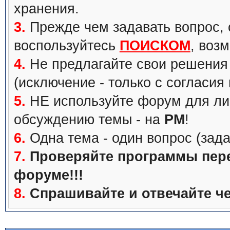
хранения.
3.
Прежде чем задавать вопрос, с
воспользуйтесь
ПОИСКОМ
, воз
4.
Не предлагайте свои решения 
(исключение - только с согласия
5.
НЕ используйте форум для ли
обсуждению темы - на
PM
!
6.
Одна тема - один вопрос (зада
7.
Проверяйте программы перед
форуме!!!
8.
Спрашивайте и отвечайте че