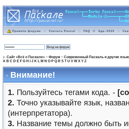
Правила форума
::
Скачать Pascal
::
FAQ
//
Ада–2020
::
Ска
Сайт «Всё о Паскале»
>
Форум
>
Современный Паскаль и другие язык
A
B
C
D
E
F
G
H
I
J
K
L
M
N
O
P
Q
R
S
T
U
V
W
X
Y
Z
Внимание!
1.
Пользуйтесь тегами кода. -
[c
2.
Точно указывайте язык, назва
(интерпретатора).
3.
Название темы должно быть 