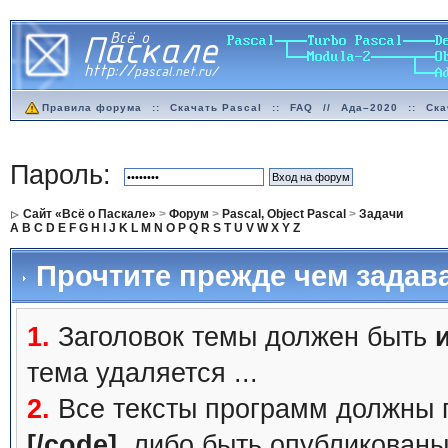
Правила форума
::
Скачать Pascal
::
FAQ
//
Ада–2020
::
Ска
Пароль:
Сайт «Всё о Паскале»
>
Форум
>
Pascal, Object Pascal
>
Задачи
A
B
C
D
E
F
G
H
I
J
K
L
M
N
O
P
Q
R
S
T
U
V
W
X
Y
Z
Прочтите прежде чем задав
1.
Заголовок темы должен быть
тема удаляется ...
2.
Все тексты программ должны 
[/code]
, либо быть
опубликованы