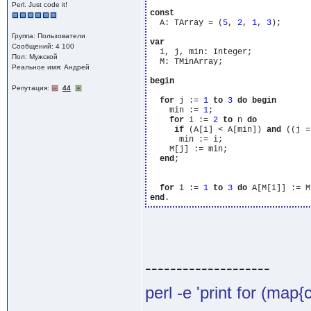
Perl. Just code it!
const
  A: TArray = (
5
, 
2
, 
1
, 
3
);

Группа: Пользователи
var
Сообщений: 4 100
  i, j, min: Integer;

Пол: Мужской
  M: TMinArray;

Реальное имя: Андрей
begin
Репутация:
44
for
 j := 
1
to
3
do
begin
    min := 
1
;

for
 i := 
2
to
 n 
do
if
 (A[i] < A[min]) 
and
 ((j =
      min := i;

    M[j] := min;

end
;

for
 i := 
1
to
3
do
end
--------------------
perl -e 'print for (map{