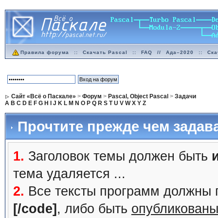
Правила форума
::
Скачать Pascal
::
FAQ
//
Ада–2020
::
Ска
Сайт «Всё о Паскале»
>
Форум
>
Pascal, Object Pascal
>
Задачи
A
B
C
D
E
F
G
H
I
J
K
L
M
N
O
P
Q
R
S
T
U
V
W
X
Y
Z
Прочтите прежде чем задав
1.
Заголовок темы должен быть
тема удаляется ...
2.
Все тексты программ должны 
[/code]
, либо быть
опубликованы