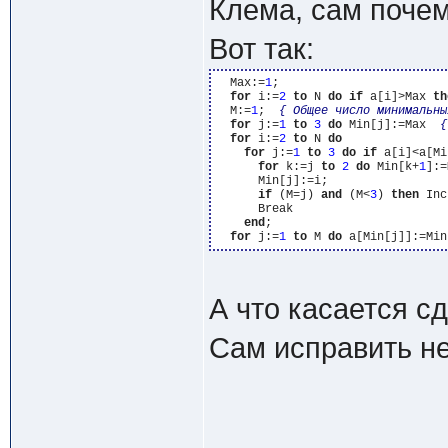
Клема, сам почем
Вот так:
  Max:=
1
;

for
 i:=
2
to
 N 
do
if
 a[i]>Max 
th
  M:=
1
;  
{ Общее число минимальны
for
 j:=
1
to
3
do
 Min[j]:=Max  
{
for
 i:=
2
to
 N 
do
for
 j:=
1
to
3
do
if
 a[i]<a[Mi
for
 k:=j 
to
2
do
 Min[k+
1
]:=
      Min[j]:=i;

if
 (M=j) 
and
 (M<
3
) 
then
 Inc
      Break

end
;

for
 j:=
1
to
 M 
do
 a[Min[j]]:=Min
А что касается сд
Сам исправить н