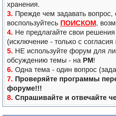
хранения.
3.
Прежде чем задавать вопрос, с
воспользуйтесь
ПОИСКОМ
, воз
4.
Не предлагайте свои решения 
(исключение - только с согласия
5.
НЕ используйте форум для ли
обсуждению темы - на
PM
!
6.
Одна тема - один вопрос (зада
7.
Проверяйте программы перед
форуме!!!
8.
Спрашивайте и отвечайте че