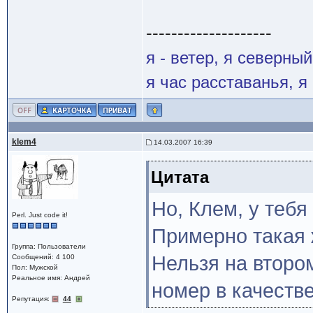
--------------------
я - ветер, я северны
я час расставанья, 
klem4
14.03.2007 16:39
Цитата
Но, Клем, у тебя 
Perl. Just code it!
Примерно такая ж
Группа: Пользователи
Нельзя на второ
Сообщений: 4 100
Пол: Мужской
Реальное имя: Андрей
номер в качестве
Репутация:
44