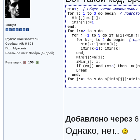
M:=
1
;  
{ Общее число минимальных 
for
 j:=
1
to
3
do
begin
{ подгото
  Min[j]:=a[
1
];

  iMin[j]:=
1
Уникум
end
for
 i:=
2
to
 N 
do
for
 j:=
1
to
3
do
if
 a[i]<Min[j]
Группа: Пользователи
for
 k:=j 
to
2
do
begin
{ сдв
Сообщений: 6 823
      Min[k+
1
]:=Min[k];

Пол: Мужской
      iMin[k+
1
]:=iMin[k]

end
;

Реальное имя: Лопáрь (Андрей)
    Min[j]:=a[i];

    iMin[j]:=i;

Репутация:
159
if
 (M=j) 
and
 (M<
3
) 
then
 Inc(M
    Break

end
for
 j:=
1
to
 M 
do
 a[iMin[j]]:=iMin
Добавлено через
6
Однако, нет..