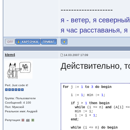
--------------------
я - ветер, я северны
я час расставанья, 
klem4
14.03.2007 17:09
Действительно, то
Perl. Just code it!
for
 j := 
1
to
3
do
begin
    i := 
1
; min := 
1
;

Группа: Пользователи
Сообщений: 4 100
if
 j > 
1
then
begin
Пол: Мужской
while
 (i <= n) 
and
 (A[i] <=
      min := i;

Реальное имя: Андрей
      i := i + 
1
;

end
;

Репутация:
44
while
 (i <= n) 
do
begin