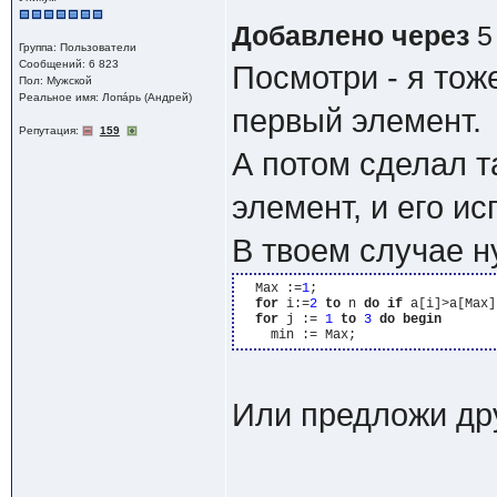
Добавлено через
5
Группа: Пользователи
Сообщений: 6 823
Посмотри - я то
Пол: Мужской
Реальное имя: Лопáрь (Андрей)
первый элемент.
Репутация:
159
А потом сделал т
элемент, и его и
В твоем случае н
  Max :=
1
;

for
 i:=
2
to
 n 
do
if
 a[i]>a[Max]
for
 j := 
1
to
3
do
begin
Или предложи дру