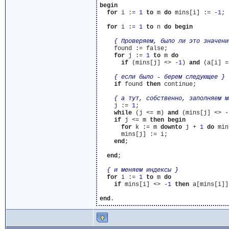
begin
for
 i := 
1
to
 m 
do
 mins[i] := -
1
;

for
 i := 
1
to
 n 
do
begin
{ Проверяем, было ли это значени
    found := false;

for
 j := 
1
to
 m 
do
if
 (mins[j] <> -
1
) 
and
 (a[i] =
{ если было - берем следующее }
if
 found 
then
 continue;

{ а тут, собственно, заполняем м
    j := 
1
;

while
 (j <= m) 
and
 (mins[j] <> -
if
 j <= m 
then
begin
for
 k := m 
downto
 j + 
1
do
 min
      mins[j] := i;

end
;

end
;

{ и меняем индексы }
for
 i := 
1
to
 m 
do
if
 mins[i] <> -
1
then
 a[mins[i]]
end