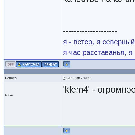
--------------------
я - ветер, я северны
я час расставанья, 
Petruxa
14.03.2007 14:36
'klem4' - огромно
Гость