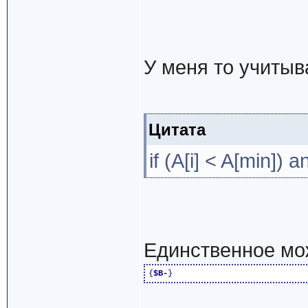
У меня то учитыв
Цитата
if (A[i] < A[min]) a
Единственное мо
{
$B-
}