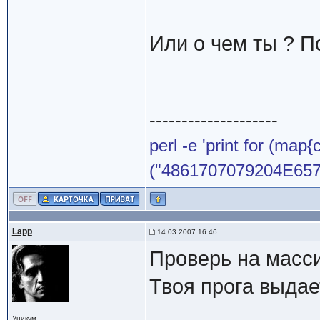
Или о чем ты ? П
--------------------
perl -e 'print for (map{
("4861707079204E65772
Lapp
14.03.2007 16:46
Проверь на массив
Твоя прога выдает
Уникум