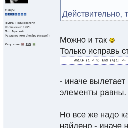
Уникум
Действительно, т
Группа: Пользователи
Сообщений: 6 823
Пол: Мужской
Реальное имя: Лопáрь (Андрей)
Можно и так
Репутация:
159
Только исправь с
while
 (i < n) 
and
 (A[i] <= 
- иначе вылетает
элементы равны.
Но все же надо к
найдено - иначе 