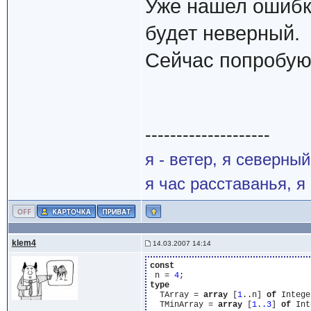
Уже нашел ошибку.
будет неверный.
Сейчас попробую 
--------------------
я - ветер, я северны
я час расставанья, 
klem4
14.03.2007 14:14
const
 n = 
4
type
  TArray = 
array
 [
1
..n] 
of
 Intege
  TMinArray = 
array
 [
1
.
.3
] 
of
 Int