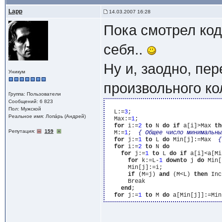
Lapp
14.03.2007 16:28
Пока смотрел код
себя..
Ну и, заодно, пе
Уникум
произвольного к
Группа: Пользователи
Сообщений: 6 823
Пол: Мужской
  L:=
3
;

Реальное имя: Лопáрь (Андрей)
  Max:=
1
;

for
 i:=
2
to
 N 
do
if
 a[i]>Max 
th
Репутация:
159
  M:=
1
;  
{ Общее число минимальны
for
 j:=
1
to
 L 
do
 Min[j]:=Max  
{
for
 i:=
2
to
 N 
do
for
 j:=
1
to
 L 
do
if
 a[i]<a[Mi
for
 k:=L-
1
downto
 j 
do
 Min[
      Min[j]:=i;

if
 (M=j) 
and
 (M<L) 
then
 Inc
      Break

end
;

for
 j:=
1
to
 M 
do
 a[Min[j]]:=Min