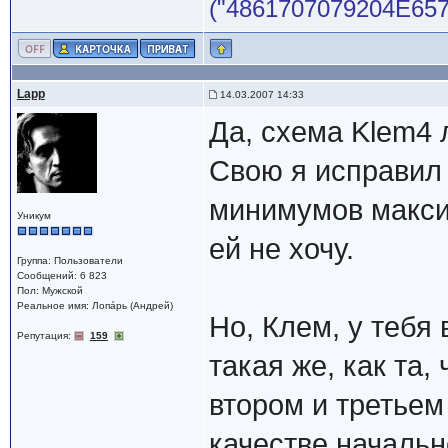
("4861707079204E65772
Lapp
14.03.2007 14:33
Да, схема Klem4 
Свою я исправил 
минимумов макси
Уникум
ей не хочу.
Группа: Пользователи
Сообщений: 6 823
Пол: Мужской
Реальное имя: Лопáрь (Андрей)
Но, Клем, у тебя
Репутация:
159
такая же, как та,
втором и третьем
качестве начальн