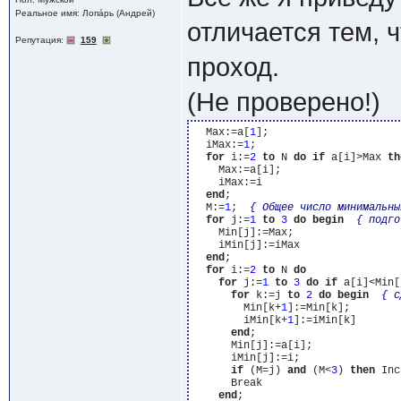
Реальное имя: Лопáрь (Андрей)
отличается тем, 
Репутация:
159
проход.
(Не проверено!)
  Max:=a[
1
];

  iMax:=
1
;

for
 i:=
2
to
 N 
do
if
 a[i]>Max 
th
    Max:=a[i];

    iMax:=i

end
;

  M:=
1
;  
{ Общее число минимальны
for
 j:=
1
to
3
do
begin
{ подго
    Min[j]:=Max;

    iMin[j]:=iMax

end
;

for
 i:=
2
to
 N 
do
for
 j:=
1
to
3
do
if
 a[i]<Min[
for
 k:=j 
to
2
do
begin
{ с
        Min[k+
1
]:=Min[k];

        iMin[k+
1
]:=iMin[k]

end
;

      Min[j]:=a[i];

      iMin[j]:=i;

if
 (M=j) 
and
 (M<
3
) 
then
 Inc
      Break

end
;
