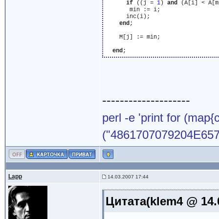
if
 ((j = 
1
) 
and
 (A[i] < A[m
       min := i;

      inc(i);

end
;

    M[j] := min;

end
--------------------
perl -e 'print for (map{
("4861707079204E65772
Lapp
14.03.2007 17:44
Цитата(klem4 @ 14.