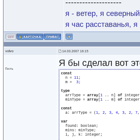
--------------------
я - ветер, я северны
я час расставанья, 
volvo
14.03.2007 16:15
Я бы сделал вот эт
Гость
const
  n = 
11
;

  m =  
3
;

type
  arrType = 
array
[
1
 .. n] 
of
 integer;
  minType = 
array
[
1
 .. m] 
of
 integer;
const
  a: arrType = (
1
, 
2
, 
3
, 
4
, 
3
, 
2
, 
7
,
var
  found: boolean;

  mins: minType;

  i, j, k: integer;
