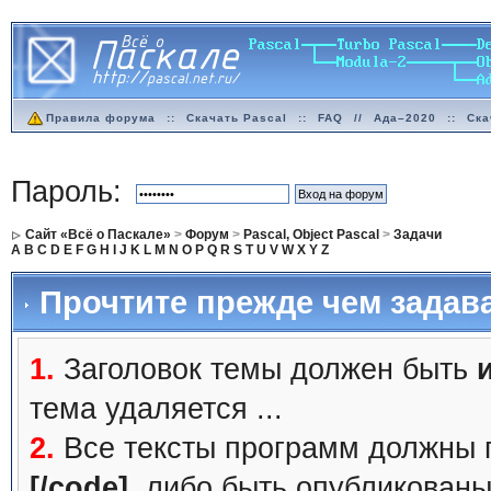
Правила форума
::
Скачать Pascal
::
FAQ
//
Ада–2020
::
Ска
Пароль:
Сайт «Всё о Паскале»
>
Форум
>
Pascal, Object Pascal
>
Задачи
A
B
C
D
E
F
G
H
I
J
K
L
M
N
O
P
Q
R
S
T
U
V
W
X
Y
Z
Прочтите прежде чем задав
1.
Заголовок темы должен быть
тема удаляется ...
2.
Все тексты программ должны 
[/code]
, либо быть
опубликованы