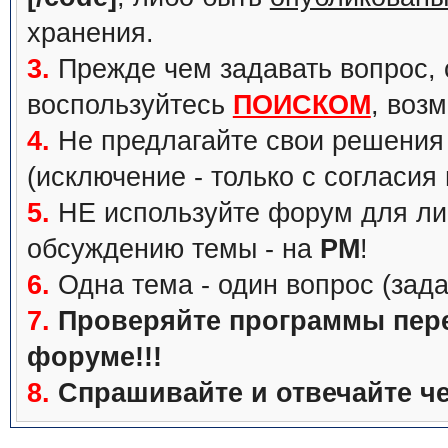
хранения.
3.
Прежде чем задавать вопрос, с
воспользуйтесь
ПОИСКОМ
, воз
4.
Не предлагайте свои решения 
(исключение - только с согласия
5.
НЕ используйте форум для ли
обсуждению темы - на
PM
!
6.
Одна тема - один вопрос (зада
7.
Проверяйте программы перед
форуме!!!
8.
Спрашивайте и отвечайте че