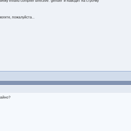
ибку Invalid compiler directive: 'gender' и наводит на строчку
огите, пожалуйста...
чайно?