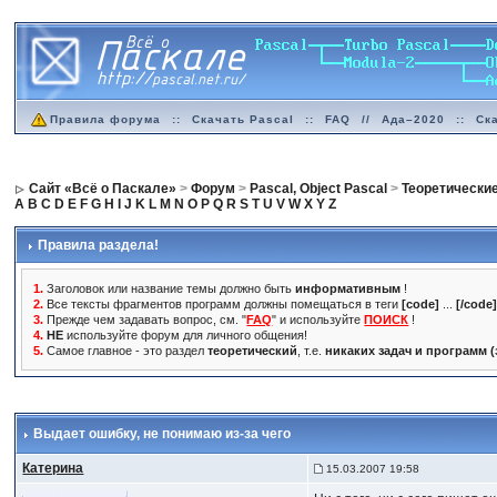
Правила форума
::
Скачать Pascal
::
FAQ
//
Ада–2020
::
Ск
Сайт «Всё о Паскале»
>
Форум
>
Pascal, Object Pascal
>
Теоретически
A
B
C
D
E
F
G
H
I
J
K
L
M
N
O
P
Q
R
S
T
U
V
W
X
Y
Z
Правила раздела!
1.
Заголовок или название темы должно быть
информативным
!
2.
Все тексты фрагментов программ должны помещаться в теги
[code]
...
[/code
3.
Прежде чем задавать вопрос, см. "
FAQ
" и используйте
ПОИСК
!
4.
НЕ
используйте форум для личного общения!
5.
Самое главное - это раздел
теоретический
, т.е.
никаких задач и программ 
Выдает ошибку, не понимаю из-за чего
Катерина
15.03.2007 19:58