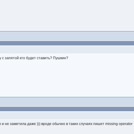
у с запятой кто будет ставить? Пушкин?
 я и не заметила даже ))) вроде обычно в таких случаях пишет missing operator