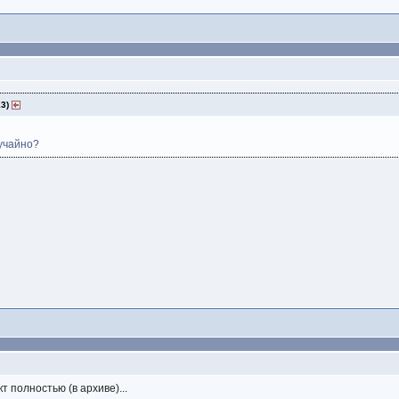
13)
учайно?
 полностью (в архиве)...