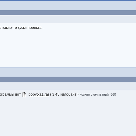
не какие-то куски проекта...
рограммы вот
popytka1.rar
( 3.45 килобайт )
Кол-во скачиваний: 560