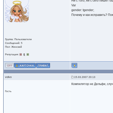
Ни с того, ни с сего пишет ош
Var
gender: tgender;
Почему и как исправить? Пом
Группа: Пользователи
Сообщений: 5
Пол: Женский
Репутация:
0
volvo
15.03.2007 20:13
Компилятор не Дельфи, слу
Гость