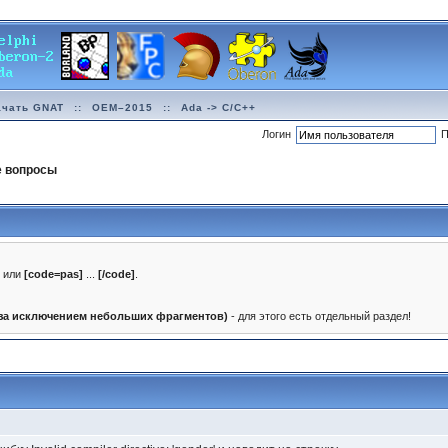
ачать GNAT
::
OEM–2015
::
Ada -> C/C++
Логин
П
е вопросы
]
или
[code=pas]
...
[/code]
.
(за исключением небольших фрагментов)
- для этого есть отдельный раздел!