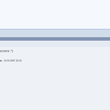
остите :*)
на
-
15.03.2007 20:32