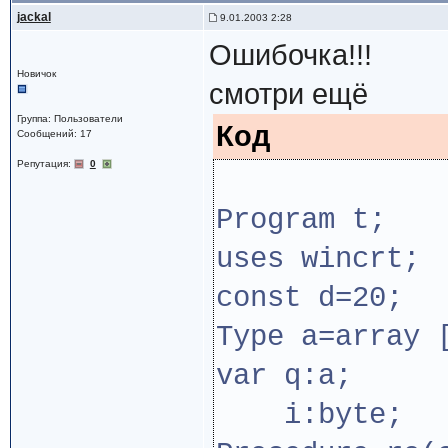
jackal
9.01.2003 2:28
Ошибочка!!!
Новичок
смотри ещё
Группа: Пользователи
Код
Сообщений: 17
Репутация:
0
Program t;
uses wincrt;
const d=20;
Type a=array 
var q:a;
i:byte;