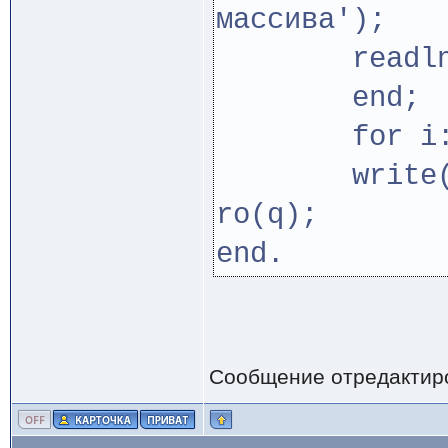
массива');
readln(q
end;
for i:=1 
write(q[
ro(q);
end.
Сообщение отредактир