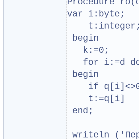
Procedure ro(
var i:byte;
t:integer
begin
k:=0;
for i:=d do
begin
if q[i]<>0
t:=q[i]
end;
writeln ('Пер