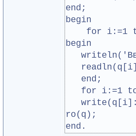
end;
begin
for i:=1 t
begin
writeln('Вве
readln(q[i]
end;
for i:=1 to
write(q[i]:
ro(q);
end.