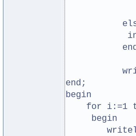
if q[i]
t:=q
els
inc(
end
writeln ('
end;
begin
for i:=1 t
begin
writeln('В