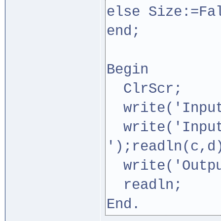
else Size:=Fa
end;
Begin
ClrScr;
write('Input
write('Input
');readln(c,d
write('Outpu
readln;
End.