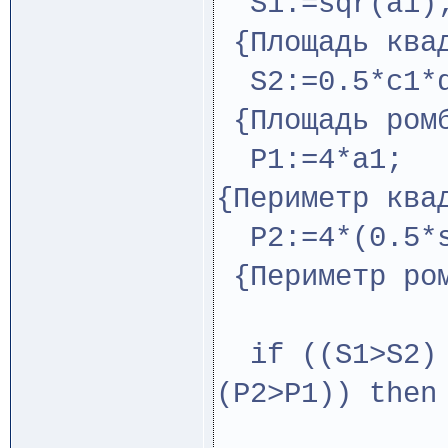
S1:=
{Площадь ква
S2:=0
{Площадь ром
P1:
{Периметр ква
P2:=4*(0.5*s
{Периметр ром
if ((S1>S2) 
(P2>P1)) then