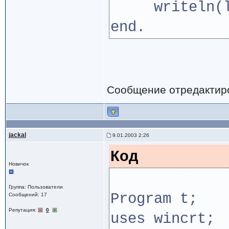
writeln(l(
end.
Сообщение отредактир
jackal
9.01.2003 2:26
Код
Новичок
Группа: Пользователи
Program t;
Сообщений: 17
Репутация:
0
uses wincrt;