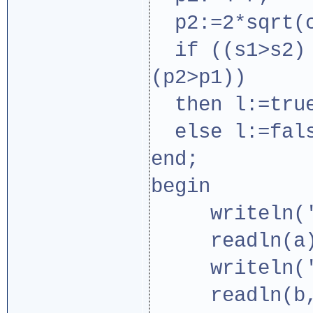
p2:=2*sqrt(c
if ((s1>s2) 
(p2>p1))
then l:=tru
else l:=fal
end;
begin
writeln('Ве
readln(a)
writeln('Ди
readln(b,