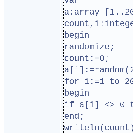
var
a:array [1..2
count,i:integ
begin
randomize;
count:=0;
a[i]:=random(
for i:=1 to 2
begin
if a[i] <> 0 
end;
writeln(count