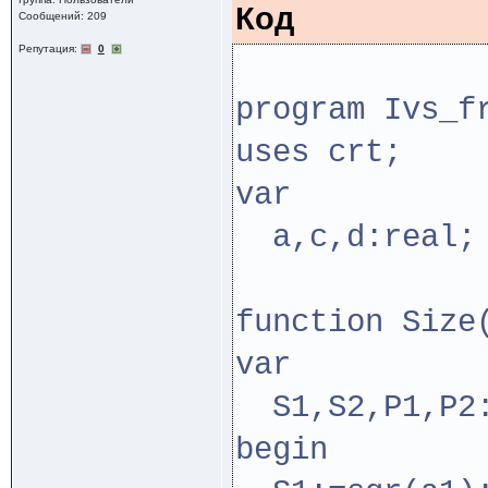
Код
Сообщений: 209
Репутация:
0
program Ivs_f
uses crt;
var
a,c,d:real;
function Size
var
S1,S2,P1,P2:
begin