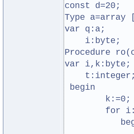
const d=20;
Type a=array 
var q:a;
i:byte;
Procedure ro(
var i,k:byte;
t:integer
begin
k:=0;
for i:=d 
begi