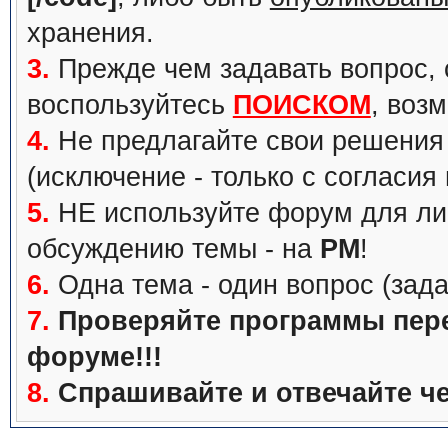
хранения.
3.
Прежде чем задавать вопрос, с
воспользуйтесь
ПОИСКОМ
, воз
4.
Не предлагайте свои решения 
(исключение - только с согласия
5.
НЕ используйте форум для ли
обсуждению темы - на
PM
!
6.
Одна тема - один вопрос (зада
7.
Проверяйте программы перед
форуме!!!
8.
Спрашивайте и отвечайте че