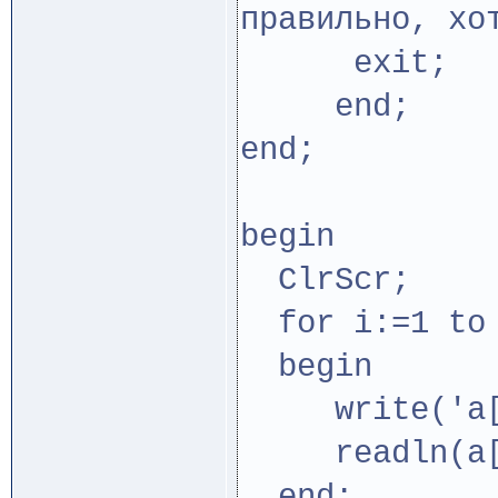
правильно, хо
exit;
end;
end;
begin
ClrScr;
for i:=1 to 
begin
write('a['
readln(a[
end;