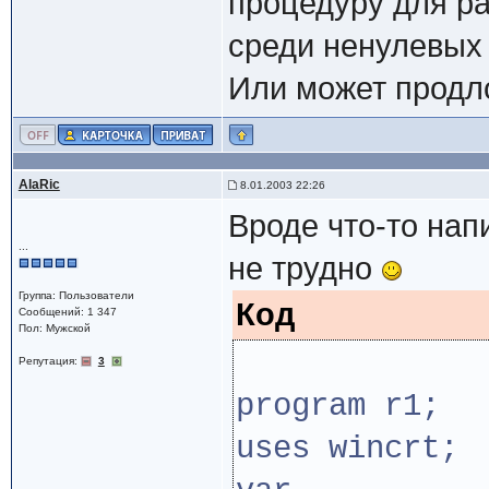
процедуру для ра
среди ненулевых
Или может продло
AlaRic
8.01.2003 22:26
Вроде что-то напи
...
не трудно
Группа: Пользователи
Код
Сообщений: 1 347
Пол: Мужской
Репутация:
3
program r1;
uses wincrt;