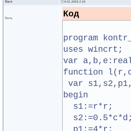
Вася
9.01.2003 2:19
Код
Гость
program kontr
uses wincrt;
var a,b,e:rea
function l(r,
var s1,s2,p1,
begin
s1:=r*r;
s2:=0.5*c*d
p1:=4*r;