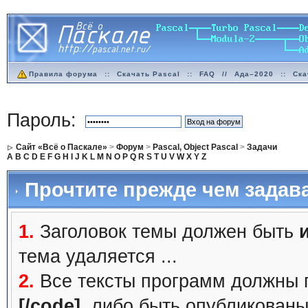
Правила форума
::
Скачать Pascal
::
FAQ
//
Ада–2020
::
Ска
Пароль:
Сайт «Всё о Паскале»
>
Форум
>
Pascal, Object Pascal
>
Задачи
A
B
C
D
E
F
G
H
I
J
K
L
M
N
O
P
Q
R
S
T
U
V
W
X
Y
Z
Прочтите прежде чем задав
1.
Заголовок темы должен быть
тема удаляется ...
2.
Все тексты программ должны 
[/code]
, либо быть
опубликованы