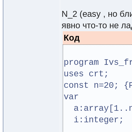
N_2 (easy , но б
явно что-то не ла
Код
program Ivs_f
uses crt;
const n=20; {
var
a:array[1..n
i:integer;