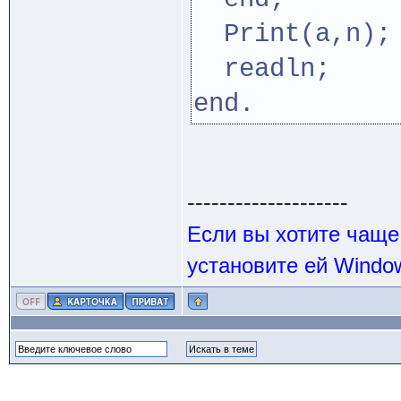
Print(a,n);
readln;
end.
--------------------
Если вы хотите чаще
установите ей Windo