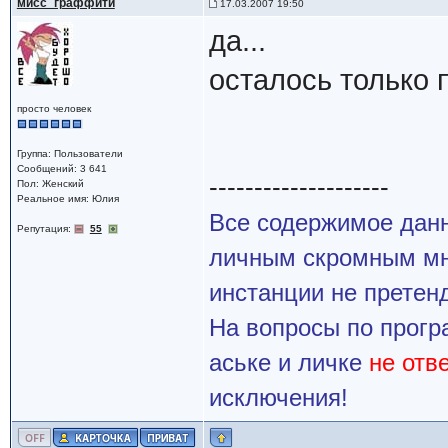
мисс_граффити
17.03.2007 19:50
да...
осталось только 
просто человек
Группа: Пользователи
Сообщений: 3 641
--------------------
Пол: Женский
Реальное имя: Юлия
Все содержимое данн
Репутация:
55
личным скромным мн
инстанции не претенд
На вопросы по прогр
аське и личке
не отв
исключения!