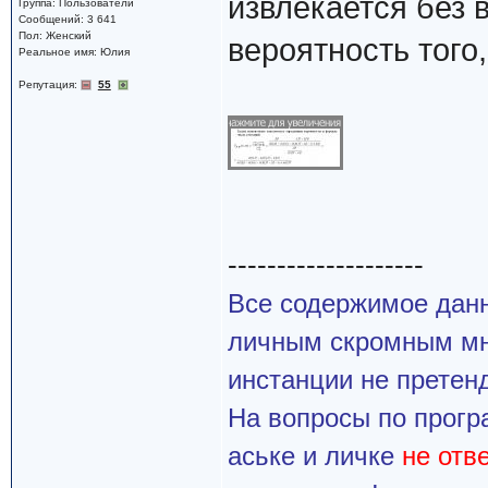
извлекается без 
Группа: Пользователи
Сообщений: 3 641
Пол: Женский
вероятность того
Реальное имя: Юлия
Репутация:
55
--------------------
Все содержимое данн
личным скромным мн
инстанции не претенд
На вопросы по прогр
аське и личке
не отв