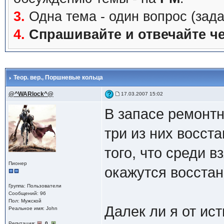
3.
Одна тема - один вопрос (зада
4.
Спрашивайте и отвечайте че
Теор. вер.
, Поршневые кольца
@^WARlock^@
17.03.2007 15:02
В запасе ремонтн
три из них восст
того, что среди в
Пионер
окажутся восста
Группа: Пользователи
Сообщений: 96
Пол: Мужской
Далек ли я от ис
Реальное имя: John
Репутация:
0