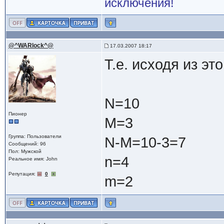
исключения!
@^WARlock^@
17.03.2007 18:17
Т.е. исходя из эт
N=10
Пионер
M=3
Группа: Пользователи
N-M=10-3=7
Сообщений: 96
Пол: Мужской
n=4
Реальное имя: John
Репутация:
0
m=2