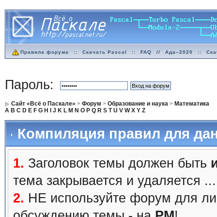
Правила форума
::
Скачать Pascal
::
FAQ
//
Ада–2020
::
Ска
Пароль:
Сайт «Всё о Паскале»
>
Форум
>
Образование и наука
>
Математика
A
B
C
D
E
F
G
H
I
J
K
L
M
N
O
P
Q
R
S
T
U
V
W
X
Y
Z
Компиляция правил для дан
1.
Заголовок темы должен быть
тема закрывается и удаляется ...
2.
НЕ используйте форум для ли
обсуждению темы - на
PM
!