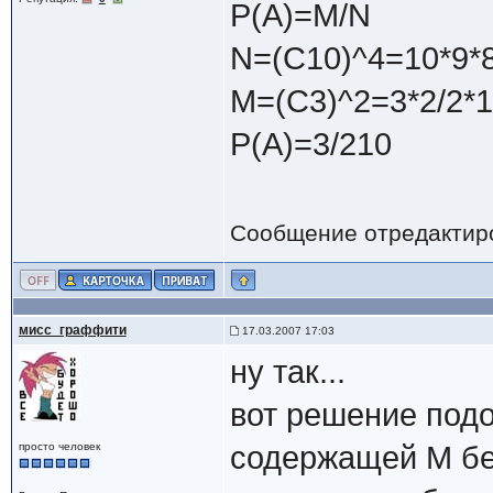
P(A)=M/N
N=(C10)^4=10*9*8
M=(C3)^2=3*2/2*
P(A)=3/210
Сообщение отредактир
мисс_граффити
17.03.2007 17:03
ну так...
вот решение подо
просто человек
содержащей M бе