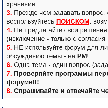
хранения.
3.
Прежде чем задавать вопрос, с
воспользуйтесь
ПОИСКОМ
, воз
4.
Не предлагайте свои решения 
(исключение - только с согласия
5.
НЕ используйте форум для ли
обсуждению темы - на
PM
!
6.
Одна тема - один вопрос (зада
7.
Проверяйте программы перед
форуме!!!
8.
Спрашивайте и отвечайте че