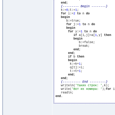
end
;

{--------- Begin --------}
   k:=
0
;t:=
1
;

for
 i:=
2
to
 n 
do
begin
      b:=true;

for
 j:=
1
to
 n 
do
begin
for
 y:=
1
to
 n 
do
if
 a[i,j]=a[
1
,y] 
then
begin
             b:=false;

             break;

end
;

end
;

if
 b 
then
begin
        k:=k+
1
;

        q[t]:=i;

        t:=t+
1
;

end
;

end
;

{---------- End ---------}
   writeln(
'Таких строк: '
,k);

   write(
'Вот их номера: '
);
for
 i
end
.
