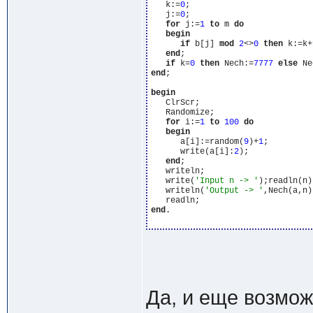
   k:=
0
;

   j:=
0
;

for
 j:=
1
to
 m 
do
begin
if
 b[j] 
mod
2
<>
0
then
 k:=k+
end
;

if
 k=
0
then
 Nech:=
7777
else
end
;

begin
   ClrScr;

   Randomize;

for
 i:=
1
to
100
do
begin
      a[i]:=random(
9
)+
1
;

      write(a[i]:
2
);

end
;

   writeln;

   write(
'Input n -> '
);readln(n);
   writeln(
'Output -> '
,Nech(a,n))
end
.

Да, и еще возмож