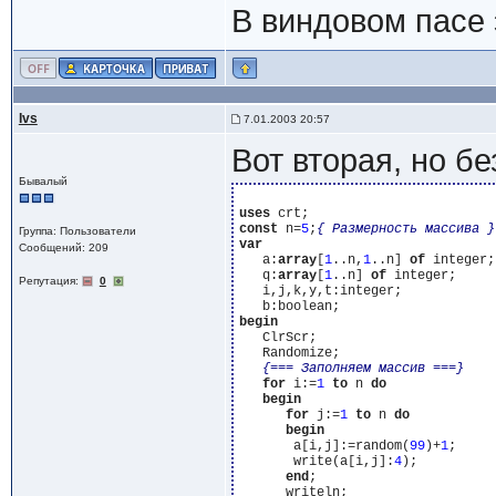
В виндовом пасе 
Ivs
7.01.2003 20:57
Вот вторая, но б
Бывалый
uses
const
 n=
5
;
{ Размерность массива }
Группа: Пользователи
var
Сообщений: 209
   a:
array
[
1
..n,
1
..n] 
of
 integer;

   q:
array
[
1
..n] 
of
 integer;

Репутация:
0
   i,j,k,y,t:integer;

begin
   ClrScr;

   Randomize;

{=== Заполняем массив ===}
for
 i:=
1
to
 n 
do
begin
for
 j:=
1
to
 n 
do
begin
       a[i,j]:=random(
99
)+
1
;

       write(a[i,j]:
4
);

end
;

      writeln;
