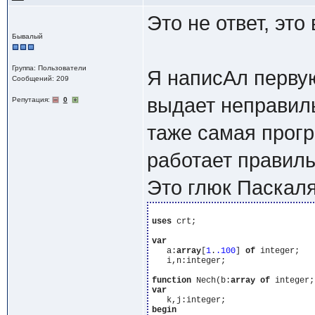
Это не ответ, эт
Бывалый
Группа: Пользователи
Я написАл перву
Сообщений: 209
выдает неправиль
Репутация:
0
таже самая прог
работает правил
Это глюк Паскал
uses
 crt;

var
   a:
array
[
1
.
.100
] 
of
 integer;

   i,n:integer;

function
 Nech(b:
array
of
var
begin