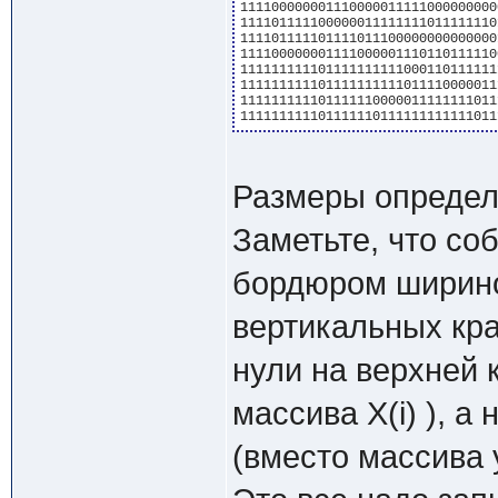
1111000000011100000111110000000000
1111011111000000111111110111111101
1111011111011110111000000000000001
1111000000011110000011101101111100
1111111111011111111110001101111111
1111111111011111111110111100000111
1111111111011111100000111111110111
Размеры определ
Заметьте, что со
бордюром шириной
вертикальных кр
нули на верхней 
массива X(i) ), а
(вместо массива y(