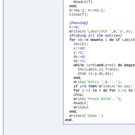
    ReadLn(f)

end
;

  m:=m1-
1
; n:=n1-
1
;

  Close(f);

{Passing}
  k:=
0
;

  WriteLn(
'Labyrinth '
,m,
'x'
,n);

{Probing all the entries}
for
 x0:=m 
downto
1
do
if
 Lab[x0
    Inc(k);

    x:=x0;

    y:=
1
;

    dx:=
0
;

    dy:=
1
;

while
 (y>
0
)
and
(y<n1) 
do
begin
      Inc(Lab[x,y],Trace);

      Step (x,y,dx,dy);

end
;

    Write(
'Entry '
,k,
': '
);

if
 y=
0
then
 WriteLn(
'No way!'
for
 j:=
1
to
 n 
do
for
 i:=
1
to
 
    Show;

    Write(
'Press Enter..'
);

    ReadLn;

    WriteLn

end
;

  WriteLn(
'Done.'
end