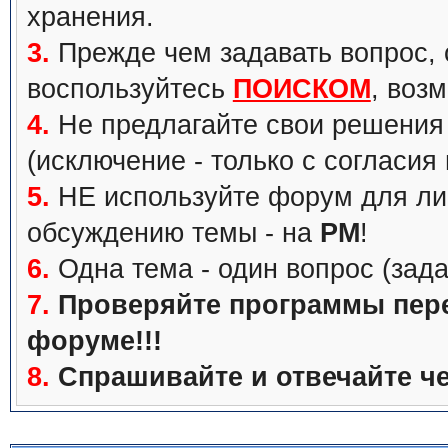
хранения.
3.
Прежде чем задавать вопрос, с
воспользуйтесь
ПОИСКОМ
, воз
4.
Не предлагайте свои решения 
(исключение - только с согласия
5.
НЕ используйте форум для ли
обсуждению темы - на
PM
!
6.
Одна тема - один вопрос (зада
7.
Проверяйте программы перед
форуме!!!
8.
Спрашивайте и отвечайте че