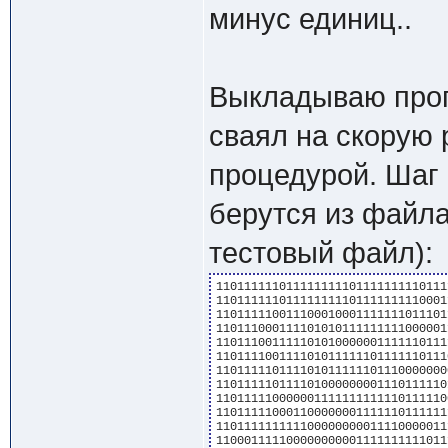
минус единиц..
Выкладываю прог
сваял на скорую 
процедурой. Шаг 
берутся из файла
тестовый файл):
1101111110111111111011111111101111
1101111110111111111011111111100011
1101111100111000100011111110111011
1101110001111010101111111110000011
1101110011111010100000011111101111
1101111001111010111111011111101110
1101111101111010111111011100000000
1101111101111010000000011101111101
1101111100000011111111111101111100
1101111100011000000011111101111111
1101111111111000000000111100000111
1100011111000000000011111111110111