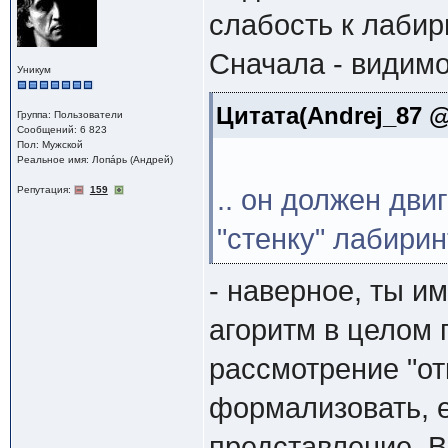
слабость к лабир
Сначала - видимо,
Уникум
Цитата(Andrej_87 @
Группа: Пользователи
Сообщений: 6 823
Пол: Мужской
Реальное имя: Лопáрь (Андрей)
Репутация:
159
.. он должен дви
"стенку" лабирин
- наверное, ты и
агоритм в целом 
рассмотрение "от
формализовать, 
представление. В