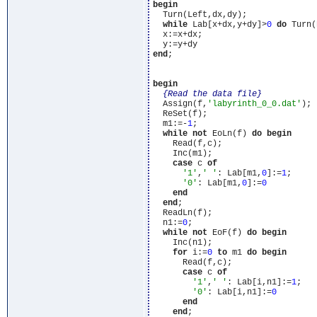
begin
  Turn(Left,dx,dy);

while
 Lab[x+dx,y+dy]>
0
do
 Turn(
  x:=x+dx;

end
;

begin
{Read the data file}
  Assign(f,
'labyrinth_0_0.dat'
);

  ReSet(f);

  m1:=-
1
;

while
not
 EoLn(f) 
do
begin
    Read(f,c);

    Inc(m1);

case
 c 
of
'1'
,
' '
: Lab[m1,
0
]:=
1
;

'0'
: Lab[m1,
0
]:=
0
end
end
;

  ReadLn(f);

  n1:=
0
;

while
not
 EoF(f) 
do
begin
    Inc(n1);

for
 i:=
0
to
 m1 
do
begin
      Read(f,c);

case
 c 
of
'1'
,
' '
: Lab[i,n1]:=
1
;

'0'
: Lab[i,n1]:=
0
end
end
;
