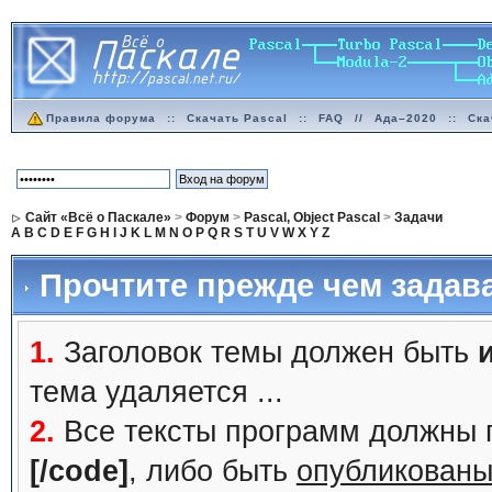
Правила форума
::
Скачать Pascal
::
FAQ
//
Ада–2020
::
Ска
Сайт «Всё о Паскале»
>
Форум
>
Pascal, Object Pascal
>
Задачи
A
B
C
D
E
F
G
H
I
J
K
L
M
N
O
P
Q
R
S
T
U
V
W
X
Y
Z
Прочтите прежде чем задав
1.
Заголовок темы должен быть
тема удаляется ...
2.
Все тексты программ должны 
[/code]
, либо быть
опубликованы