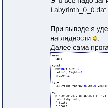
Это все надо зап
Labyrinth_0_0.dat
При выводе я уд
наглядности
.
Далее сама прога
uses
  CRT;

const
  mx=
100
; nx=
100
;

  Left=
1
; Right=-
1
;

  Trace=-
1
;

type
  tLabyrinth=
array
[
0
..mx,
0
..nx]
of
var
  m,n,m1,n1,x,y,dx,dy,k,l,x0,i,j:
  Lab:tLabyrinth;

  f:text;

  c:char;
