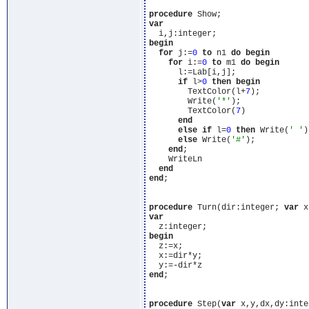
procedure
var
begin
for
 j:=
0
to
 n1 
do
begin
for
 i:=
0
to
 m1 
do
begin
      l:=Lab[i,j];

if
 l>
0
then
begin
        TextColor(l+
7
);

        Write(
'*'
);

        TextColor(
7
)

end
else
if
 l=
0
then
 Write(
' '
)

else
 Write(
'#'
);

end
;

    WriteLn

end
end
;

procedure
 Turn(dir:integer; 
var
var
begin
  z:=x;

  x:=dir*y;

end
;

procedure
 Step(
var