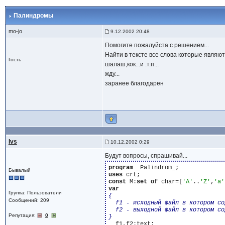
Палиндромы
mo-jo
9.12.2002 20:48
Помогите пожалуйста с решением...
Найти в тексте все слова которые являю
Гость
шалаш,кок...и .т.п...
жду...
заранее благодарен
Ivs
10.12.2002 0:29
Будут вопросы, спрашивай...
program
Бывалый
uses
const
 M:
set
of
 char=[
'A'
..
'Z'
,
'a'
var
Группа: Пользователи
{

Сообщений: 209
  f1 - исходный файл в котором со
  f2 - выходной файл в котором со
Репутация:
0
}
  f1,f2:text;
