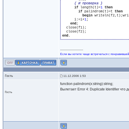
{ И проверка }
if
 length(t)>
1
then
if
 palindrom(t)=t 
then
begin
 writeln(f2,t);wri
      i:=i+
1
;

end
;

  close(f1);

end
--------------------
Если вы хотите чаще встречаться с понравившей
Гость
11.12.2006 1:53
function palindrom(x:string):string;
Вылетает Error 4: Duplicate Identifier что 
Гость