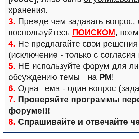
хранения.
3.
Прежде чем задавать вопрос, с
воспользуйтесь
ПОИСКОМ
, воз
4.
Не предлагайте свои решения 
(исключение - только с согласия
5.
НЕ используйте форум для ли
обсуждению темы - на
PM
!
6.
Одна тема - один вопрос (зада
7.
Проверяйте программы перед
форуме!!!
8.
Спрашивайте и отвечайте че