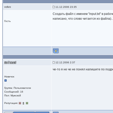
volvo
11.12.2006 23:35
Создать файл с именем "input.txt" в рабо
написано, что слово читается из файла)..
Гость
m@xvel
12.12.2006 2:37
че-то я не че не понял напишите по под
Новичок
Группа: Пользователи
Сообщений: 16
Пол: Мужской
Репутация:
0