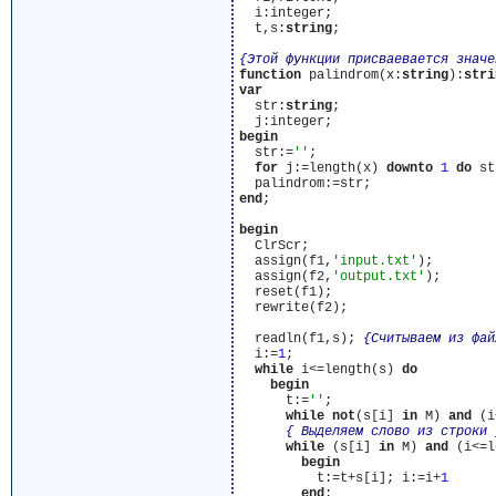
  i:integer;

  t,s:
string
;

{Этой функции присваевается значе
function
 palindrom(x:
string
):
stri
var
  str:
string
;

begin
  str:=
''
;

for
 j:=length(x) 
downto
1
do
 st
end
;

begin
  ClrScr;

  assign(f1,
'input.txt'
);

  assign(f2,
'output.txt'
);

  reset(f1);

  rewrite(f2);

  readln(f1,s); 
{Считываем из фай
  i:=
1
;

while
 i<=length(s) 
do
begin
      t:=
''
;

while
not
(s[i] 
in
 M) 
and
 (i
{ Выделяем слово из строки 
while
 (s[i] 
in
 M) 
and
 (i<=l
begin
          t:=t+s[i]; i:=i+
1
end
;
