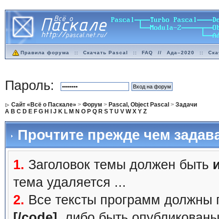
Правила форума
::
Скачать Pascal
::
FAQ
//
Ада–2020
::
Ска
Пароль:
Сайт «Всё о Паскале»
>
Форум
>
Pascal, Object Pascal
>
Задачи
A
B
C
D
E
F
G
H
I
J
K
L
M
N
O
P
Q
R
S
T
U
V
W
X
Y
Z
Прочтите прежде чем задав
1.
Заголовок темы должен быть
тема удаляется ...
2.
Все тексты программ должны 
[/code]
, либо быть
опубликованы